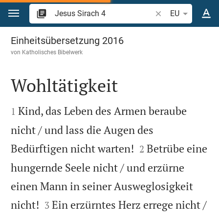
Zum Inhalt springen
Bibelstelle oder Be
EU
Jesus Sirach 4
Einheitsübersetzung 2016
von
Katholisches Bibelwerk
Wohltätigkeit


Kind, das Leben des Armen beraube
1
nicht / und lass die Augen des


Bedürftigen nicht warten!
Betrübe eine
2
hungernde Seele nicht / und erzürne
einen Mann in seiner Ausweglosigkeit


nicht!
Ein erzürntes Herz errege nicht /
3