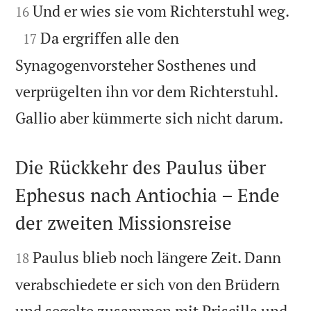

Und er wies sie vom Richterstuhl weg.
16

Da ergriffen alle den
17
Synagogenvorsteher Sosthenes und
verprügelten ihn vor dem Richterstuhl.

Gallio aber kümmerte sich nicht darum.
Die Rückkehr des Paulus über
Ephesus nach Antiochia – Ende
der zweiten Missionsreise


Paulus blieb noch längere Zeit. Dann
18
verabschiedete er sich von den Brüdern
und segelte zusammen mit Priscilla und