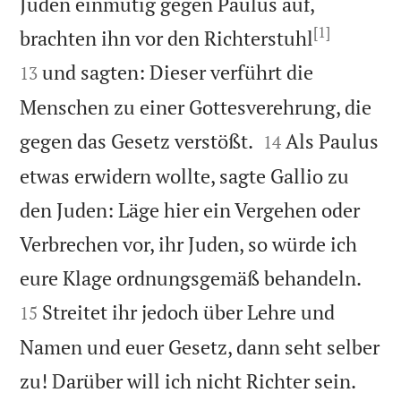
Juden einmütig gegen Paulus auf,
[1]


brachten ihn vor den Richterstuhl
und sagten: Dieser verführt die
13
Menschen zu einer Gottesverehrung, die


gegen das Gesetz verstößt.
Als Paulus
14
etwas erwidern wollte, sagte Gallio zu
den Juden: Läge hier ein Vergehen oder
Verbrechen vor, ihr Juden, so würde ich


eure Klage ordnungsgemäß behandeln.
Streitet ihr jedoch über Lehre und
15
Namen und euer Gesetz, dann seht selber


zu! Darüber will ich nicht Richter sein.