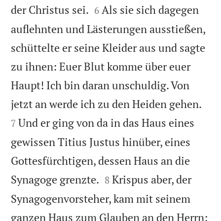


der Christus sei.
Als sie sich dagegen
6
auflehnten und Lästerungen ausstießen,
schüttelte er seine Kleider aus und sagte
zu ihnen: Euer Blut komme über euer
Haupt! Ich bin daran unschuldig. Von


jetzt an werde ich zu den Heiden gehen.
Und er ging von da in das Haus eines
7
gewissen Titius Justus hinüber, eines
Gottesfürchtigen, dessen Haus an die


Synagoge grenzte.
Krispus aber, der
8
Synagogenvorsteher, kam mit seinem
ganzen Haus zum Glauben an den Herrn;