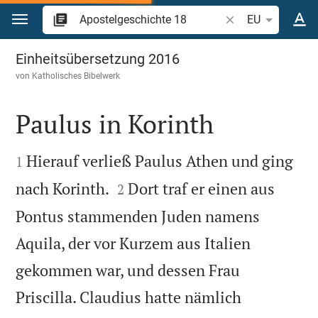
Zum Inhalt springen
Bibelstelle oder Be
EU
Apostelgeschichte 18
Einheitsübersetzung 2016
von
Katholisches Bibelwerk
Paulus in Korinth


Hierauf verließ Paulus Athen und ging
1


nach Korinth.
Dort traf er einen aus
2
Pontus stammenden Juden namens
Aquila, der vor Kurzem aus Italien
gekommen war, und dessen Frau
Priscilla. Claudius hatte nämlich