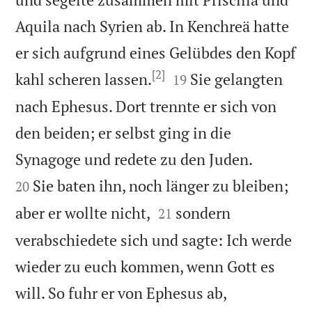
Aquila nach Syrien ab. In Kenchreä hatte
er sich aufgrund eines Gelübdes den Kopf
[2]


kahl scheren lassen.
Sie gelangten
19
nach Ephesus. Dort trennte er sich von
den beiden; er selbst ging in die


Synagoge und redete zu den Juden.
Sie baten ihn, noch länger zu bleiben;
20


aber er wollte nicht,
sondern
21
verabschiedete sich und sagte: Ich werde
wieder zu euch kommen, wenn Gott es


will. So fuhr er von Ephesus ab,