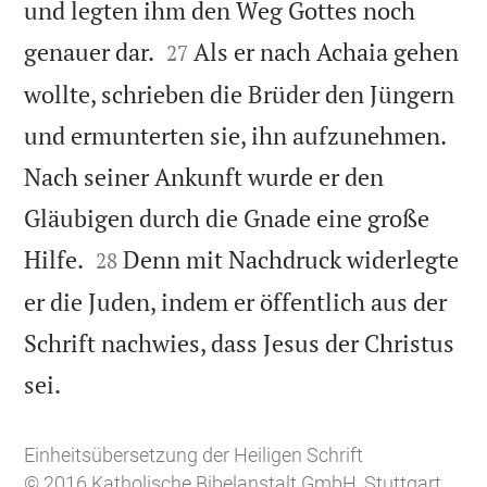
und legten ihm den Weg Gottes noch


genauer dar.
Als er nach Achaia gehen
27
wollte, schrieben die Brüder den Jüngern
und ermunterten sie, ihn aufzunehmen.
Nach seiner Ankunft wurde er den
Gläubigen durch die Gnade eine große


Hilfe.
Denn mit Nachdruck widerlegte
28
er die Juden, indem er öffentlich aus der
Schrift nachwies, dass Jesus der Christus

sei.
Einheitsübersetzung der Heiligen Schrift
© 2016 Katholische Bibelanstalt GmbH, Stuttgart