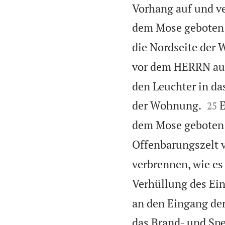
Vorhang auf und ve
dem Mose geboten 
die Nordseite der 
vor dem HERRN auf
den Leuchter in da


der Wohnung.
E
25
dem Mose geboten 
Offenbarungszelt 
verbrennen, wie e
Verhüllung des Ei
an den Eingang de
das Brand- und Spe