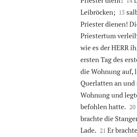
Priester dient!
D
14


Leibröcken;
sal
15
Priester dienen! D
Priestertum verlei
wie es der HERR ih
ersten Tag des ers
die Wohnung auf, le
Querlatten an und s
Wohnung und legte


befohlen hatte.
20
brachte die Stange


Lade.
Er bracht
21