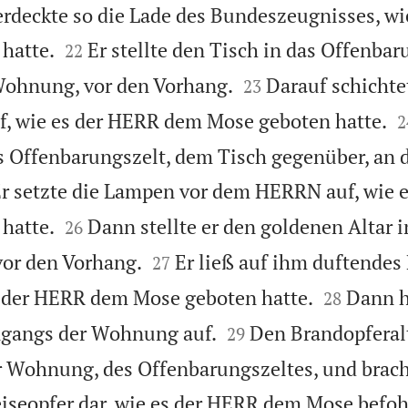
rdeckte so die Lade des Bundeszeugnisses, wi


hatte.
Er stellte den Tisch in das Offenbar
22


Wohnung, vor den Vorhang.
Darauf schichtet
23

, wie es der HERR dem Mose geboten hatte.
2
s Offenbarungszelt, dem Tisch gegenüber, an d
r setzte die Lampen vor dem HERRN auf, wie 


hatte.
Dann stellte er den goldenen Altar i
26


vor den Vorhang.
Er ließ auf ihm duftende
27


s der HERR dem Mose geboten hatte.
Dann h
28


ngangs der Wohnung auf.
Den Brandopferalta
29
r Wohnung, des Offenbarungszeltes, und brach
iseopfer dar, wie es der HERR dem Mose befoh