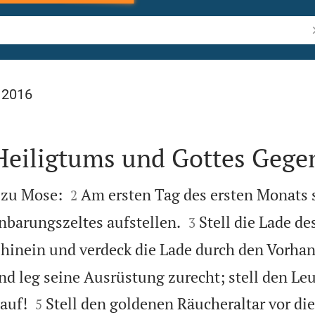
B
 2016
Heiligtums und Gottes Gege


 zu Mose:
Am ersten Tag des ersten Monats s
2


barungszeltes aufstellen.
Stell die Lade de
3
hinein und verdeck die Lade durch den Vorhan
nd leg seine Ausrüstung zurecht; stell den Le


auf!
Stell den goldenen Räucheraltar vor di
5