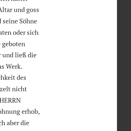
Altar und goss
 seine Söhne
aten oder sich
e geboten
 und ließ die


as Werk.
hkeit des
elt nicht
s HERRN
ohnung erhob,
h aber die