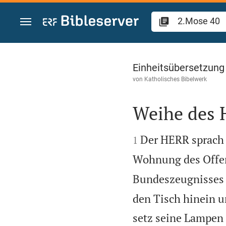
Zum Inhalt springen
2.Mose 40
Einheitsübersetzung
von
Katholisches Bibelwerk
Weihe des 


Der HERR sprach
1
Wohnung des Offen
Bundeszeugnisses 
den Tisch hinein u
setz seine Lampen 