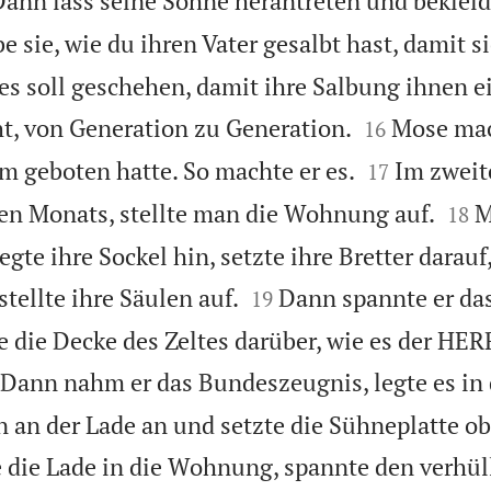
ann lass seine Söhne herantreten und bekleid
be sie, wie du ihren Vater gesalbt hast, damit si
ies soll geschehen, damit ihre Salbung ihnen e


ht, von Generation zu Generation.
Mose mach
16


m geboten hatte. So machte er es.
Im zweit
17


ten Monats, stellte man die Wohnung auf.
M
18
gte ihre Sockel hin, setzte ihre Bretter darauf,


tellte ihre Säulen auf.
Dann spannte er das
19
 die Decke des Zeltes darüber, wie es der HE
Dann nahm er das Bundeszeugnis, legte es in 
n an der Lade an und setzte die Sühneplatte ob
e die Lade in die Wohnung, spannte den verhü