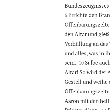
Bundeszeugnisses 
Errichte den Bra
6
Offenbarungszelte
den Altar und gieß
Verhüllung an das 
und alles, was in i


sein.
Salbe auch
10
Altar! So wird der 
Gestell und weihe 
Offenbarungszeltes
Aaron mit den heil

