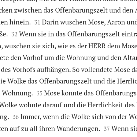
Becken zwischen das Offenbarungszelt und den 


en hinein.
Darin wuschen Mose, Aaron und
31


ße.
Wenn sie in das Offenbarungszelt eintr
32
, wuschen sie sich, wie es der HERR dem Mos
tete den Vorhof um die Wohnung und den Altar
des Vorhofs aufhängen. So vollendete Mose d
ie Wolke das Offenbarungszelt und die Herrlic


e Wohnung.
Mose konnte das Offenbarungsz
35
 Wolke wohnte darauf und die Herrlichkeit de


ng.
Immer, wenn die Wolke sich von der W
36


iten auf zu all ihren Wanderungen.
Wenn sic
37