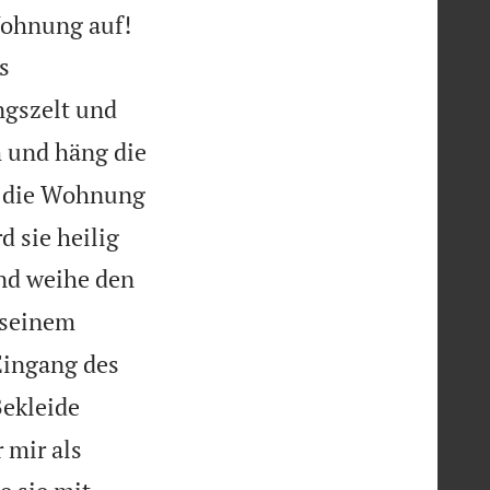


Wohnung auf!
s
ngszelt und
m und häng die
e die Wohnung
d sie heilig
und weihe den
 seinem
Eingang des
ekleide
 mir als