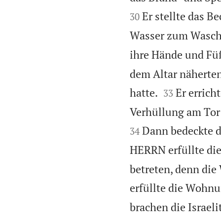
Er stellte das 
30
Wasser zum Wasch
ihre Hände und Fü
dem Altar näherten


hatte.
Er errich
33
Verhüllung am Tor 
Dann bedeckte d
34
HERRN erfüllte di
betreten, denn die
erfüllte die Wohnu
brachen die Israel