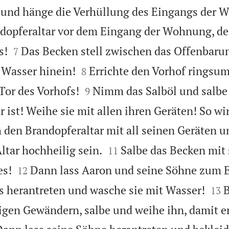
und hänge die Verhüllung des Eingangs der 
ndopferaltar vor dem Eingang der Wohnung, de


s!
Das Becken stell zwischen das Offenbaru
7


 Wasser hinein!
Errichte den Vorhof ringsu
8


Tor des Vorhofs!
Nimm das Salböl und salb
9
hr ist! Weihe sie mit allen ihren Geräten! So wir
 den Brandopferaltar mit all seinen Geräten 


Altar hochheilig sein.
Salbe das Becken mit
11


es!
Dann lass Aaron und seine Söhne zum 
12


 herantreten und wasche sie mit Wasser!
B
13
igen Gewändern, salbe und weihe ihn, damit er