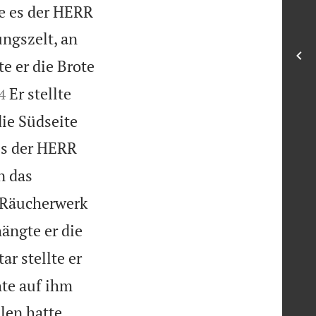
e es der HERR
ungszelt, an
e er die Brote

Er stellte
4
ie Südseite
es der HERR
n das
s Räucherwerk
ängte er die
r stellte er
te auf ihm


len hatte.