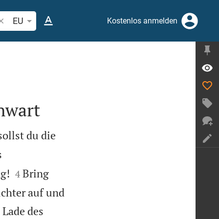
ibelstelle oder Begriff suchen
EU
Kostenlos anmelden
nwart
ollst du die
s


g!
Bring
4
uchter auf und
e Lade des