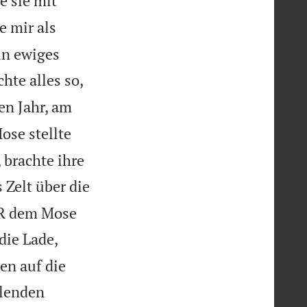
e sie mit
e mir als
in ewiges
te alles so,
en Jahr, am
ose stellte
 brachte ihre
 Zelt über die
RR dem Mose
die Lade,
en auf die
llenden