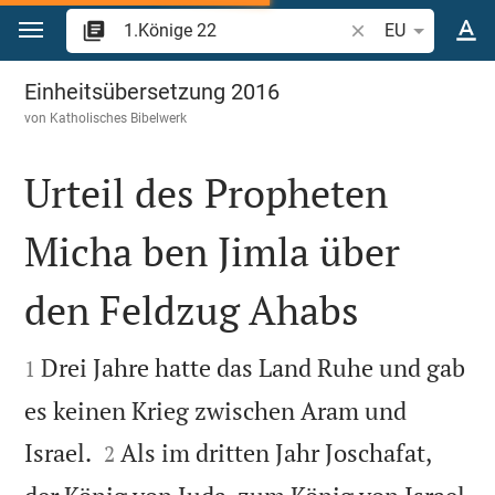
Zum Inhalt springen
Bibelstelle oder Be
EU
1.Könige 22
Einheitsübersetzung 2016
von
Katholisches Bibelwerk
Urteil des Propheten
Micha ben Jimla über
den Feldzug Ahabs


Drei Jahre hatte das Land Ruhe und gab
1
es keinen Krieg zwischen Aram und


Israel.
Als im dritten Jahr Joschafat,
2