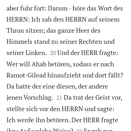
aber fuhr fort: Darum - höre das Wort des
HERRN: Ich sah den HERRN auf seinem
Thron sitzen; das ganze Heer des
Himmels stand zu seiner Rechten und


seiner Linken.
Und der HERR fragte:
20
Wer will Ahab betören, sodass er nach
Ramot-Gilead hinaufzieht und dort fällt?
Da hatte der eine diesen, der andere


jenen Vorschlag.
Da trat der Geist vor,
21
stellte sich vor den HERRN und sagte:
Ich werde ihn betören. Der HERR fragte


ihn: Auf welche Weise?
Er gab zur