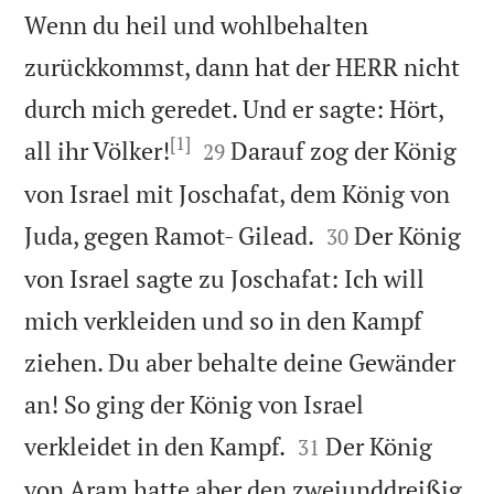
Wenn du heil und wohlbehalten
zurückkommst, dann hat der HERR nicht
durch mich geredet. Und er sagte: Hört,
[1]


all ihr Völker!
Darauf zog der König
29
von Israel mit Joschafat, dem König von


Juda, gegen Ramot- Gilead.
Der König
30
von Israel sagte zu Joschafat: Ich will
mich verkleiden und so in den Kampf
ziehen. Du aber behalte deine Gewänder
an! So ging der König von Israel


verkleidet in den Kampf.
Der König
31
von Aram hatte aber den zweiunddreißig