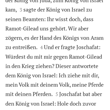
der König von Juda, zum König von Israel


kam,
sagte der König von Israel zu
3
seinen Beamten: Ihr wisst doch, dass
Ramot-Gilead uns gehört. Wir aber
zögern, es der Hand des Königs von Aram


zu entreißen.
Und er fragte Joschafat:
4
Würdest du mit mir gegen Ramot-Gilead
in den Krieg ziehen? Dieser antwortete
dem König von Israel: Ich ziehe mit dir,
mein Volk mit deinem Volk, meine Pferde


mit deinen Pferden.
Joschafat bat aber
5
den König von Israel: Hole doch zuvor