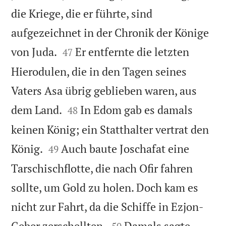
die Kriege, die er führte, sind
aufgezeichnet in der Chronik der Könige


von Juda.
Er entfernte die letzten
47
Hierodulen, die in den Tagen seines
Vaters Asa übrig geblieben waren, aus


dem Land.
In Edom gab es damals
48
keinen König; ein Statthalter vertrat den


König.
Auch baute Joschafat eine
49
Tarschischflotte, die nach Ofir fahren
sollte, um Gold zu holen. Doch kam es
nicht zur Fahrt, da die Schiffe in Ezjon-


Geber zerschellten.
Damals sagte