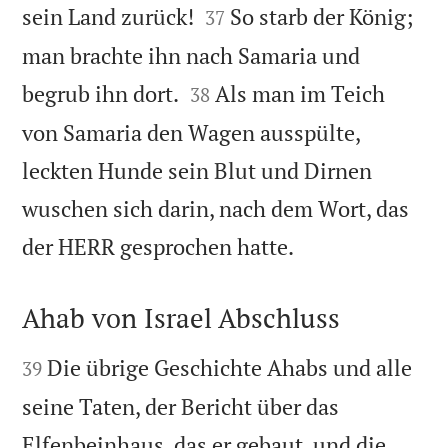


sein Land zurück!
So starb der König;
37
man brachte ihn nach Samaria und


begrub ihn dort.
Als man im Teich
38
von Samaria den Wagen ausspülte,
leckten Hunde sein Blut und Dirnen
wuschen sich darin, nach dem Wort, das

der HERR gesprochen hatte.
Ahab von Israel Abschluss


Die übrige Geschichte Ahabs und alle
39
seine Taten, der Bericht über das
Elfenbeinhaus, das er gebaut, und die