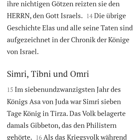
ihre nichtigen Götzen reizten sie den


HERRN, den Gott Israels.
Die übrige
14
Geschichte Elas und alle seine Taten sind
aufgezeichnet in der Chronik der Könige

von Israel.
Simri, Tibni und Omri


Im siebenundzwanzigsten Jahr des
15
Königs Asa von Juda war Simri sieben
Tage König in Tirza. Das Volk belagerte
damals Gibbeton, das den Philistern


gehörte.
Als das Kriegsvolk während
16