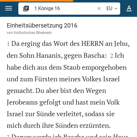
Zum Inhalt springen
Bibelstelle oder Be
EU
1.Könige 16
Einheitsübersetzung 2016
von
Katholisches Bibelwerk

Da erging das Wort des HERRN an Jehu,
1


den Sohn Hananis, gegen Bascha:
Ich
2
habe dich aus dem Staub emporgehoben
und zum Fürsten meines Volkes Israel
gemacht. Du aber bist den Wegen
Jerobeams gefolgt und hast mein Volk
Israel zur Sünde verleitet, sodass sie


mich durch ihre Sünden erzürnten.
Darum werde ich Bascha und sein Haus