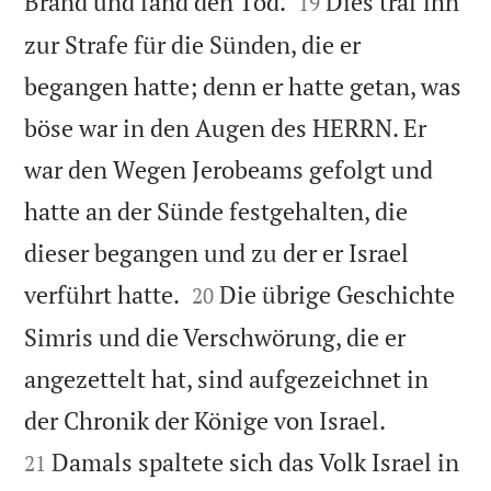


Brand und fand den Tod.
Dies traf ihn
19
zur Strafe für die Sünden, die er
begangen hatte; denn er hatte getan, was
böse war in den Augen des HERRN. Er
war den Wegen Jerobeams gefolgt und
hatte an der Sünde festgehalten, die
dieser begangen und zu der er Israel


verführt hatte.
Die übrige Geschichte
20
Simris und die Verschwörung, die er
angezettelt hat, sind aufgezeichnet in


der Chronik der Könige von Israel.
Damals spaltete sich das Volk Israel in
21