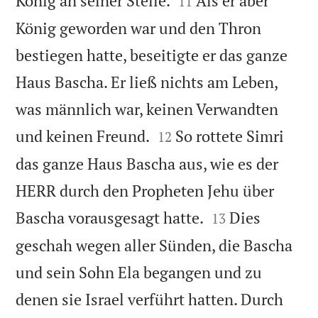
König an seiner Stelle.
Als er aber
11
König geworden war und den Thron
bestiegen hatte, beseitigte er das ganze
Haus Bascha. Er ließ nichts am Leben,
was männlich war, keinen Verwandten


und keinen Freund.
So rottete Simri
12
das ganze Haus Bascha aus, wie es der
HERR durch den Propheten Jehu über


Bascha vorausgesagt hatte.
Dies
13
geschah wegen aller Sünden, die Bascha
und sein Sohn Ela begangen und zu
denen sie Israel verführt hatten. Durch