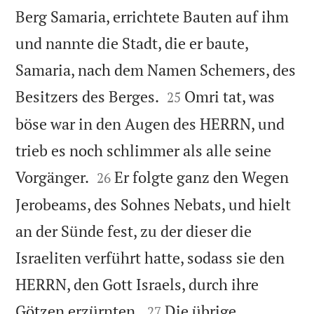
Berg Samaria, errichtete Bauten auf ihm
und nannte die Stadt, die er baute,
Samaria, nach dem Namen Schemers, des


Besitzers des Berges.
Omri tat, was
25
böse war in den Augen des HERRN, und
trieb es noch schlimmer als alle seine


Vorgänger.
Er folgte ganz den Wegen
26
Jerobeams, des Sohnes Nebats, und hielt
an der Sünde fest, zu der dieser die
Israeliten verführt hatte, sodass sie den
HERRN, den Gott Israels, durch ihre


Götzen erzürnten.
Die übrige
27