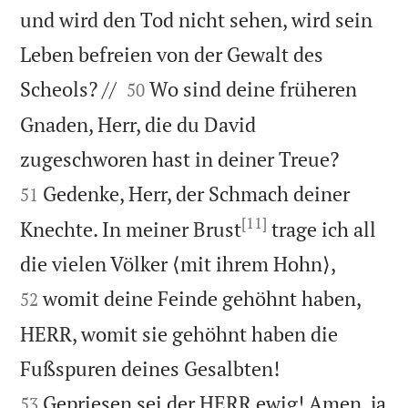
und wird den Tod nicht sehen, wird sein
Leben befreien von der Gewalt des


Scheols? //
Wo sind deine früheren
50
Gnaden, Herr, die du David


zugeschworen hast in deiner Treue?
Gedenke, Herr, der Schmach deiner
51
[11]
Knechte. In meiner Brust
trage ich all


die vielen Völker ⟨mit ihrem Hohn⟩,
womit deine Feinde gehöhnt haben,
52
HERR, womit sie gehöhnt haben die


Fußspuren deines Gesalbten!
Gepriesen sei der HERR ewig! Amen, ja
53