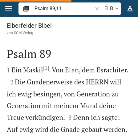
Zum Inhalt springen
Bibelstelle oder Beg
ELB
Psalm 89
Elberfelder Bibel
von
SCM Verlag
Psalm 89

[1]


Ein Maskil
. Von Etan, dem Esrachiter.
1

Die Gnadenerweise des HERRN will
2
ich ewig besingen, von Generation zu
Generation mit meinem Mund deine


Treue verkündigen.
Denn ich sagte:
3
Auf ewig wird die Gnade gebaut werden.