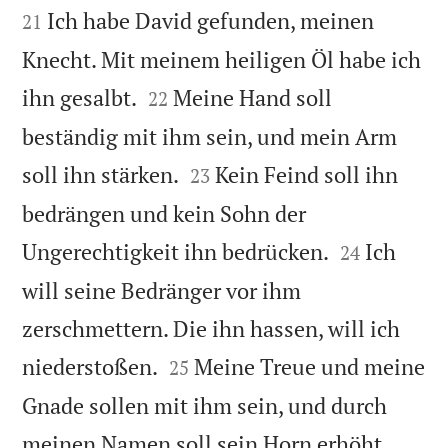
Ich habe David gefunden, meinen
21
Knecht. Mit meinem heiligen Öl habe ich


ihn gesalbt.
Meine Hand soll
22
beständig mit ihm sein, und mein Arm


soll ihn stärken.
Kein Feind soll ihn
23
bedrängen und kein Sohn der


Ungerechtigkeit ihn bedrücken.
Ich
24
will seine Bedränger vor ihm
zerschmettern. Die ihn hassen, will ich


niederstoßen.
Meine Treue und meine
25
Gnade sollen mit ihm sein, und durch
meinen Namen soll sein Horn erhöht