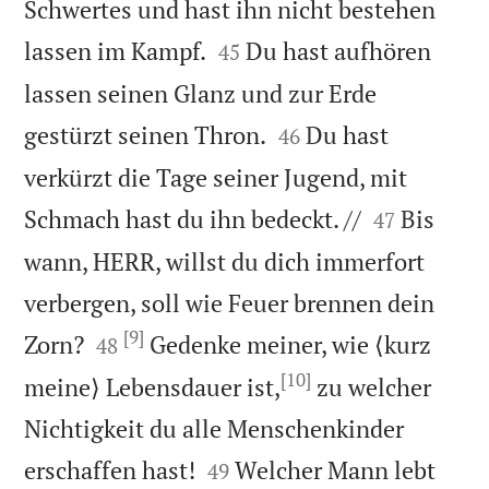
Schwertes und hast ihn nicht bestehen


lassen im Kampf.
Du hast aufhören
45
lassen seinen Glanz und zur Erde


gestürzt seinen Thron.
Du hast
46
verkürzt die Tage seiner Jugend, mit


Schmach hast du ihn bedeckt. //
Bis
47
wann, HERR, willst du dich immerfort
verbergen, soll wie Feuer brennen dein
[9]


Zorn?
Gedenke meiner, wie ⟨kurz
48
[10]
meine⟩ Lebensdauer ist,
zu welcher
Nichtigkeit du alle Menschenkinder


erschaffen hast!
Welcher Mann lebt
49