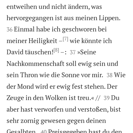
entweihen und nicht ändern, was


hervorgegangen ist aus meinen Lippen.
Einmal habe ich geschworen bei
36
[7]
meiner Heiligkeit –
wie könnte ich
[8]


David täuschen!
–:
»Seine
37
Nachkommenschaft soll ewig sein und


sein Thron wie die Sonne vor mir.
Wie
38
der Mond wird er ewig fest stehen. Der


Zeuge in den Wolken ist treu.« //
Du
39
aber hast verworfen und verstoßen, bist
sehr zornig gewesen gegen deinen


Gesalbten.
Preisgegeben hast du den
40