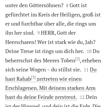


unter den Göttersöhnen?
Gott ist
8
gefürchtet im Kreis der Heiligen, groß ist
er und furchtbar über alle, die rings um


ihn her sind.
HERR, Gott der
9
Heerscharen! Wer ist stark wie du, Jah?


Deine Treue ist rings um dich her.
Du
10
[2]
beherrschst des Meeres Toben
, erheben


sich seine Wogen – du stillst sie.
Du
11
[3]
hast Rahab
zertreten wie einen
Erschlagenen. Mit deinem starken Arm


hast du deine Feinde zerstreut.
Dein
12
ist der Himmel, und dein ist die Erde. Die