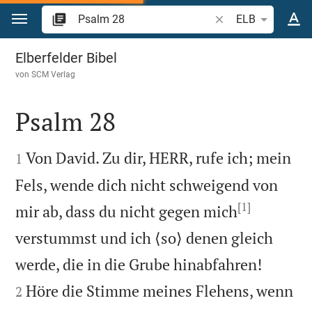
Zum Inhalt springen
Bibelstelle oder Beg
ELB
Psalm 28
Elberfelder Bibel
von
SCM Verlag
Psalm 28


Von David. Zu dir, HERR, rufe ich; mein
1
Fels, wende dich nicht schweigend von
[1]
mir ab, dass du nicht gegen mich
verstummst und ich ⟨so⟩ denen gleich


werde, die in die Grube hinabfahren!
Höre die Stimme meines Flehens, wenn
2