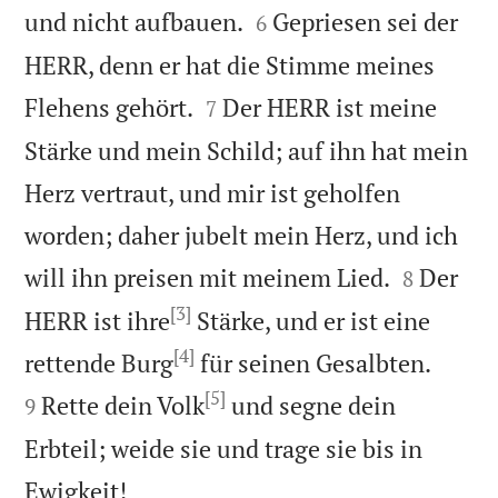


und nicht aufbauen.
Gepriesen sei der
6
HERR, denn er hat die Stimme meines


Flehens gehört.
Der HERR ist meine
7
Stärke und mein Schild; auf ihn hat mein
Herz vertraut, und mir ist geholfen
worden; daher jubelt mein Herz, und ich


will ihn preisen mit meinem Lied.
Der
8
[3]
HERR ist ihre
Stärke, und er ist eine
[4]


rettende Burg
für seinen Gesalbten.
[5]
Rette dein Volk
und segne dein
9
Erbteil; weide sie und trage sie bis in

Ewigkeit!