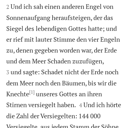
Und ich sah einen anderen Engel von
2
Sonnenaufgang heraufsteigen, der das
Siegel des lebendigen Gottes hatte; und
er rief mit lauter Stimme den vier Engeln
zu, denen gegeben worden war, der Erde


und dem Meer Schaden zuzufügen,
und sagte: Schadet nicht der Erde noch
3
dem Meer noch den Bäumen, bis wir die
[1]
Knechte
unseres Gottes an ihren


Stirnen versiegelt haben.
Und ich hörte
4
die Zahl der Versiegelten: 144 000
Versiegelte, aus jedem Stamm der Söhne