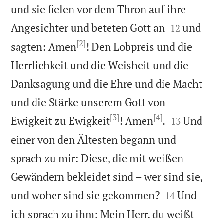
und sie fielen vor dem Thron auf ihre


Angesichter und beteten Gott an
und
12
[2]
sagten: Amen
! Den Lobpreis und die
Herrlichkeit und die Weisheit und die
Danksagung und die Ehre und die Macht
und die Stärke unserem Gott von
[3]
[4]


Ewigkeit zu Ewigkeit
! Amen
.
Und
13
einer von den Ältesten begann und
sprach zu mir: Diese, die mit weißen
Gewändern bekleidet sind – wer sind sie,


und woher sind sie gekommen?
Und
14
ich sprach zu ihm: Mein Herr, du weißt