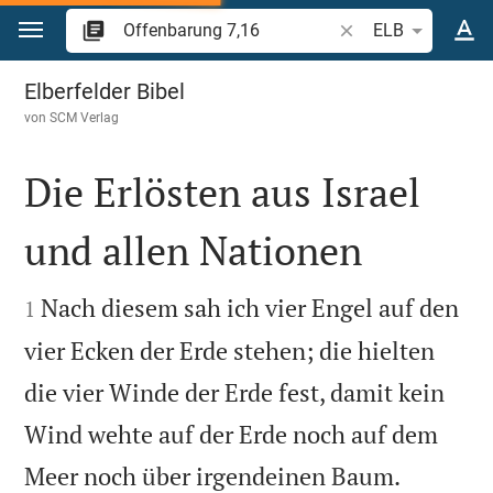
Zum Inhalt springen
Bibelstelle oder Beg
ELB
Offenbarung 7
Elberfelder Bibel
von
SCM Verlag
Die Erlösten aus Israel
und allen Nationen


Nach diesem sah ich vier Engel auf den
1
vier Ecken der Erde stehen; die hielten
die vier Winde der Erde fest, damit kein
Wind wehte auf der Erde noch auf dem


Meer noch über irgendeinen Baum.