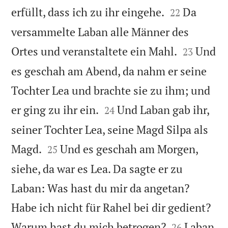


erfüllt, dass ich zu ihr eingehe.
Da
22
versammelte Laban alle Männer des


Ortes und veranstaltete ein Mahl.
Und
23
es geschah am Abend, da nahm er seine
Tochter Lea und brachte sie zu ihm; und


er ging zu ihr ein.
Und Laban gab ihr,
24
seiner Tochter Lea, seine Magd Silpa als


Magd.
Und es geschah am Morgen,
25
siehe, da war es Lea. Da sagte er zu
Laban: Was hast du mir da angetan?
Habe ich nicht für Rahel bei dir gedient?


Warum hast du mich betrogen?
Laban
26