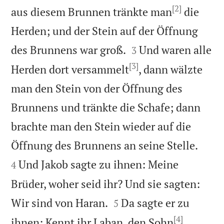
[2]
aus diesem Brunnen tränkte man
die
Herden; und der Stein auf der Öffnung


des Brunnens war groß.
Und waren alle
3
[3]
Herden dort versammelt
, dann wälzte
man den Stein von der Öffnung des
Brunnens und tränkte die Schafe; dann
brachte man den Stein wieder auf die


Öffnung des Brunnens an seine Stelle.
Und Jakob sagte zu ihnen: Meine
4
Brüder, woher seid ihr? Und sie sagten:


Wir sind von Haran.
Da sagte er zu
5
[4]
ihnen: Kennt ihr Laban, den Sohn