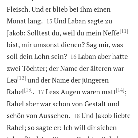
Fleisch. Und er blieb bei ihm einen


Monat lang.
Und Laban sagte zu
15
[11]
Jakob: Solltest du, weil du mein Neffe
bist, mir umsonst dienen? Sag mir, was


soll dein Lohn sein?
Laban aber hatte
16
zwei Töchter; der Name der älteren war
[12]
Lea
und der Name der jüngeren
[13]
[14]


Rahel
.
Leas Augen waren matt
;
17
Rahel aber war schön von Gestalt und


schön von Aussehen.
Und Jakob liebte
18
Rahel; so sagte er: Ich will dir sieben