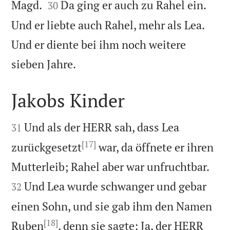


Magd.
Da ging er auch zu Rahel ein.
30
Und er liebte auch Rahel, mehr als Lea.
Und er diente bei ihm noch weitere

sieben Jahre.
Jakobs Kinder


Und als der HERR sah, dass Lea
31
[17]
zurückgesetzt
war, da öffnete er ihren


Mutterleib; Rahel aber war unfruchtbar.
Und Lea wurde schwanger und gebar
32
einen Sohn, und sie gab ihm den Namen
[18]
Ruben
, denn sie sagte: Ja, der HERR