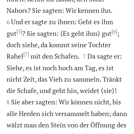


Nahors? Sie sagten: Wir kennen ihn.
Und er sagte zu ihnen: Geht es ihm
6
[5]
[6]
gut
? Sie sagten: ⟨Es geht ihm⟩ gut
;
doch siehe, da kommt seine Tochter
[7]


Rahel
mit den Schafen.
Da sagte er:
7
Siehe, es ist noch hoch am Tag, es ist
nicht Zeit, das Vieh zu sammeln. Tränkt


die Schafe, und geht hin, weidet ⟨sie⟩!
Sie aber sagten: Wir können nicht, bis
8
alle Herden sich versammelt haben; dann
wälzt man den Stein von der Öffnung des