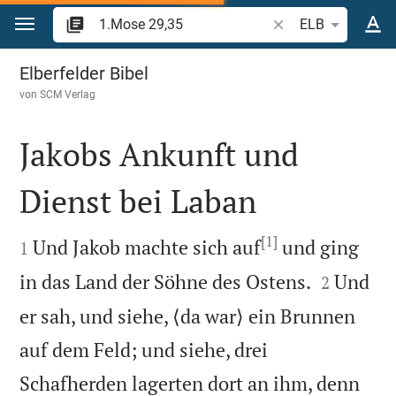
Zum Inhalt springen
Bibelstelle oder Beg
ELB
1.Mose 29
Elberfelder Bibel
von
SCM Verlag
Jakobs Ankunft und
Dienst bei Laban

[1]

Und Jakob machte sich auf
und ging
1


in das Land der Söhne des Ostens.
Und
2
er sah, und siehe, ⟨da war⟩ ein Brunnen
auf dem Feld; und siehe, drei
Schafherden lagerten dort an ihm, denn