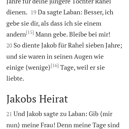
Jahre für deine jüngere Tochter Rahel


dienen.
Da sagte Laban: Besser, ich
19
gebe sie dir, als dass ich sie einem
[15]


andern
Mann gebe. Bleibe bei mir!
So diente Jakob für Rahel sieben Jahre;
20
und sie waren in seinen Augen wie
[16]
einige ⟨wenige⟩
Tage, weil er sie

liebte.
Jakobs Heirat


Und Jakob sagte zu Laban: Gib ⟨mir
21
nun⟩ meine Frau! Denn meine Tage sind