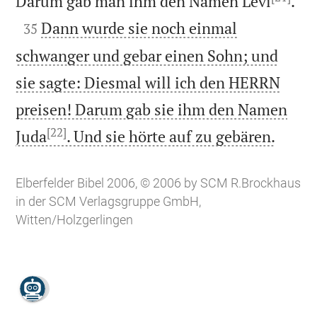

Darum gab man ihm den Namen Levi
.

Dann wurde sie noch einmal
35
schwanger und gebar einen Sohn; und
sie sagte: Diesmal will ich den HERRN
preisen! Darum gab sie ihm den Namen
[22]

Juda
. Und sie hörte auf zu gebären.
Elberfelder Bibel 2006, © 2006 by SCM R.Brockhaus
in der SCM Verlagsgruppe GmbH,
Witten/Holzgerlingen