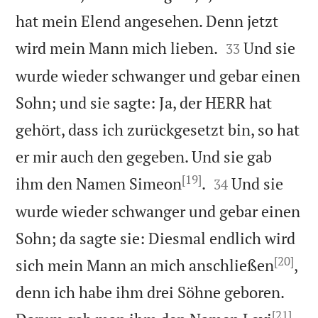
hat mein Elend angesehen. Denn jetzt


wird mein Mann mich lieben.
Und sie
33
wurde wieder schwanger und gebar einen
Sohn; und sie sagte: Ja, der HERR hat
gehört, dass ich zurückgesetzt bin, so hat
er mir auch den gegeben. Und sie gab
[19]


ihm den Namen Simeon
.
Und sie
34
wurde wieder schwanger und gebar einen
Sohn; da sagte sie: Diesmal endlich wird
[20]
sich mein Mann an mich anschließen
,
denn ich habe ihm drei Söhne geboren.
[21]