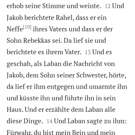


erhob seine Stimme und weinte.
Und
12
Jakob berichtete Rahel, dass er ein
[10]
Neffe
ihres Vaters und dass er der
Sohn Rebekkas sei. Da lief sie und


berichtete es ihrem Vater.
Und es
13
geschah, als Laban die Nachricht von
Jakob, dem Sohn seiner Schwester, hörte,
da lief er ihm entgegen und umarmte ihn
und küsste ihn und führte ihn in sein
Haus. Und er erzählte dem Laban alle


diese Dinge.
Und Laban sagte zu ihm:
14
Fürwahr, du bist mein Bein und mein