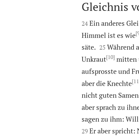
Gleichnis 


Ein anderes Glei
24
[
Himmel ist es wie


säte.
Während ab
25
[10]
Unkraut
mitten 
aufsprosste und Fr
[11
aber die Knechte
nicht guten Samen 
aber sprach zu ihn
sagen zu ihm: Wil
Er aber spricht
29