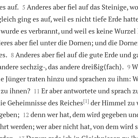


s auf.
Anderes aber fiel auf das Steinige, wo
5
leich ging es auf, weil es nicht tiefe Erde hatte
 wurde es verbrannt, und weil es keine Wurzel 
eres aber fiel unter die Dornen; und die Dorn


es.
Anderes aber fiel auf die gute Erde und g
8


andere sechzig-, das andere dreißig⟨fach⟩.
W
9
e Jünger traten hinzu und sprachen zu ihm: 


 zu ihnen?
Er aber antwortete und sprach z
11
[1]
die Geheimnisse des Reiches
der Himmel zu w


egeben;
denn wer hat, dem wird gegeben un
12
hrt werden; wer aber nicht hat, von dem wird s

