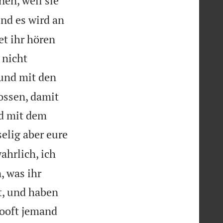
en, weil sie
nd es wird an
et ihr hören
 nicht
 und mit den
ossen, damit
nd mit dem
elig aber eure
ahrlich, ich
, was ihr
t, und haben
ooft jemand