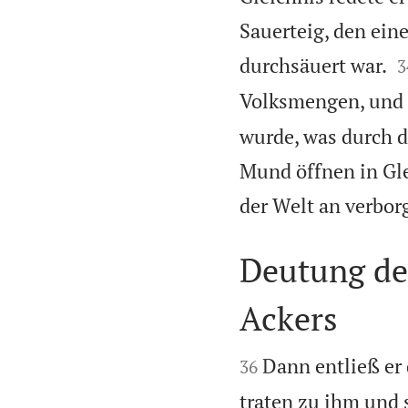
Sauerteig, den ein

durchsäuert war.
3
Volksmengen, und o
wurde, was durch d
Mund öffnen in Gl
der Welt an verbor
Deutung de
Ackers


Dann entließ er
36
traten zu ihm und 