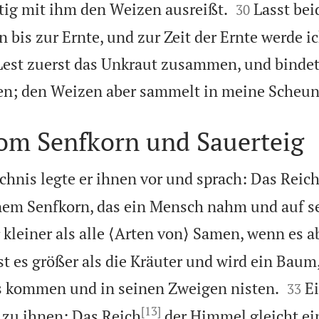


tig mit ihm den Weizen ausreißt.
Lasst bei
30
is zur Ernte, und zur Zeit der Ernte werde i
Lest zuerst das Unkraut zusammen, und bindet
en; den Weizen aber sammelt in meine Scheun
vom Senfkorn und Sauerteig
chnis legte er ihnen vor und sprach: Das Reic
nem Senfkorn, das ein Mensch nahm und auf s
r kleiner als alle ⟨Arten von⟩ Samen, wenn es a
st es größer als die Kräuter und wird ein Baum


 kommen und in seinen Zweigen nisten.
E
33
[13]
r zu ihnen: Das Reich
der Himmel gleicht e