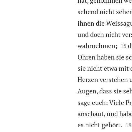
hat, genommen we
sehend nicht sehen
ihnen die Weissagun
und doch nicht ver


wahrnehmen;
d
15
Ohren haben sie sc
sie nicht etwa mi
Herzen verstehen u
Augen, dass sie se
sage euch: Viele P
anschaut, und habe


es nicht gehört.
18