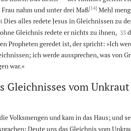
[14]
e Frau nahm und unter drei Maß
Mehl mengte

Dies alles redete Jesus in Gleichnissen zu d
4


hne Gleichnis redete er nichts zu ihnen,
d
35
en Propheten geredet ist, der spricht: »Ich we
eichnissen; ich werde aussprechen, was von 

gen war.«
s Gleichnisses vom Unkraut
 die Volksmengen und kam in das Haus; und se
sprachen: Deute uns das Gleichnis vom Unkrau