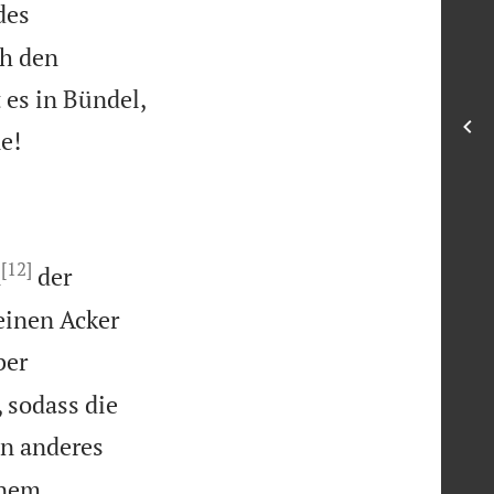
des
ch den
 es in Bündel,

e!
[12]
h
der
einen Acker
ber
, sodass die
in anderes
inem