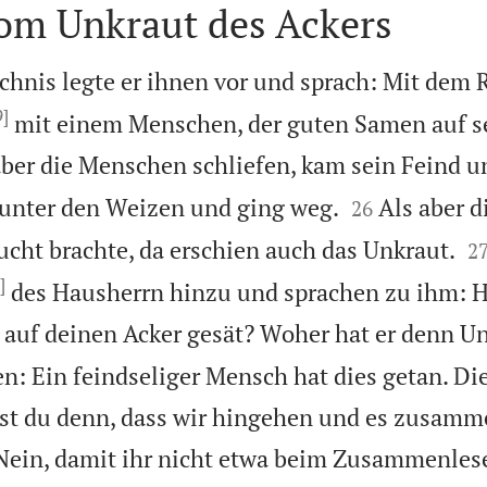
vom Unkraut des Ackers
chnis legte er ihnen vor und sprach: Mit dem 
9]
mit einem Menschen, der guten Samen auf s
er die Menschen schliefen, kam sein Feind u


unter den Weizen und ging weg.
Als aber d
26

ucht brachte, da erschien auch das Unkraut.
2
]
des Hausherrn hinzu und sprachen zu ihm: He
auf deinen Acker gesät? Woher hat er denn U
en: Ein feindseliger Mensch hat dies getan. Di
lst du denn, dass wir hingehen und es zusamm
: Nein, damit ihr nicht etwa beim Zusammenles