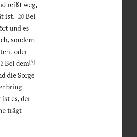
nd reißt weg,


t ist.
Bei
20
hört und es
ich, sondern
teht oder
[5]


Bei dem
22
und die Sorge
r bringt
ist es, der
ne trägt