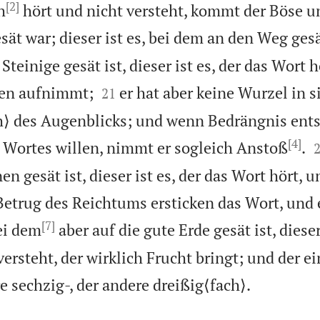
[2]
h
hört und nicht versteht, kommt der Böse u
sät war; dieser ist es, bei dem an den Weg gesä
Steinige gesät ist, dieser ist es, der das Wort 


den aufnimmt;
er hat aber keine Wurzel in s
21
h⟩ des Augenblicks; und wenn Bedrängnis ents
[4]
 Wortes willen, nimmt er sogleich Anstoß
.
en gesät ist, dieser ist es, der das Wort hört, 
etrug des Reichtums ersticken das Wort, und e
[7]
ei dem
aber auf die gute Erde gesät ist, dieser 
ersteht, der wirklich Frucht bringt; und der ei

e sechzig-, der andere dreißig⟨fach⟩.