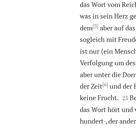
das Wort vom Reic
was in sein Herz ge
[3]
dem
aber auf das 
sogleich mit Freu
ist nur ⟨ein Mensc
Verfolgung um des
aber unter die Dorn
[6]
der Zeit
und der B


keine Frucht.
B
23
das Wort hört und v
hundert-, der ander