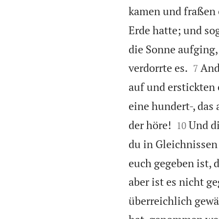
kamen und fraßen e
Erde hatte; und sog
die Sonne aufging,


verdorrte es.
And
7
auf und erstickten 
eine hundert-, das 


der höre!
Und di
10
du in Gleichnissen
euch gegeben ist, 
aber ist es nicht g
überreichlich gewä