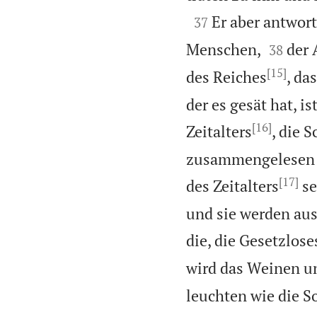

Er aber antwort
37


Menschen,
der 
38
[15]
des Reiches
, da
der es gesät hat, is
[16]
Zeitalters
, die 
zusammengelesen un
[17]
des Zeitalters
se
und sie werden au
die, die Gesetzlose
wird das Weinen u
leuchten wie die S