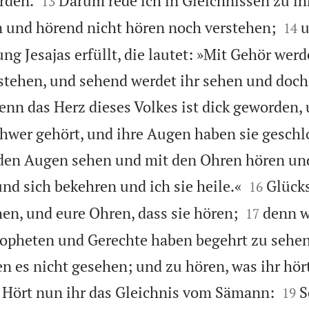
rden.
Darum rede ich in Gleichnissen zu ihn
13


 und hörend nicht hören noch verstehen;
u
14
g Jesajas erfüllt, die lautet: »Mit Gehör werd
stehen, und sehend werdet ihr sehen und doch
enn das Herz dieses Volkes ist dick geworden,
hwer gehört, und ihre Augen haben sie geschl
t den Augen sehen und mit den Ohren hören u


nd sich bekehren und ich sie heile.«
Glücks
16


hen, und eure Ohren, dass sie hören;
denn w
17
ropheten und Gerechte haben begehrt zu sehen
n es nicht gesehen; und zu hören, was ihr hör


Hört nun ihr das Gleichnis vom Sämann:
S
19