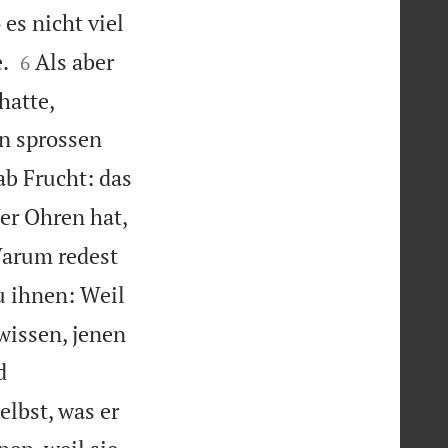
 es nicht viel


.
Als aber
6
hatte,
en sprossen
ab Frucht: das
er Ohren hat,
Warum redest
u ihnen: Weil
issen, jenen
d
elbst, was er