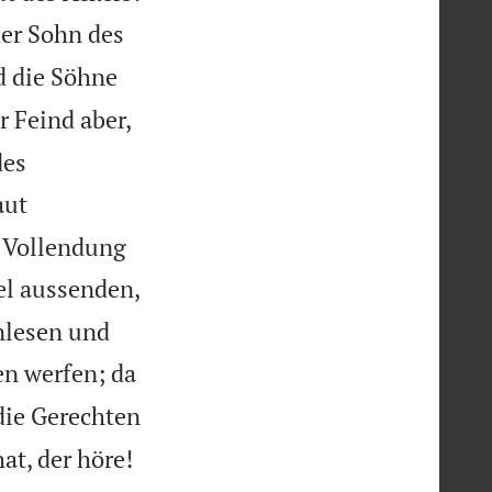
der Sohn des
nd die Söhne
r Feind aber,
des
aut
r Vollendung
el aussenden,
lesen und
en werfen; da
ie Gerechten

at, der höre!