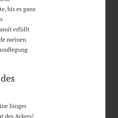
, bis es ganz
en
amit erfüllt
rde meinen
Grundlegung
 des
ine Jünger

t des Ackers!