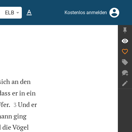
belstelle oder Begriff suchen
ELB
Kostenlos anmelden
sich an den
ss er in ein


fer.
Und er
3
ämann ging
d die Vögel