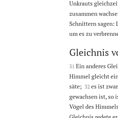
Unkrauts gleichzei
zusammen wachsen b
Schnittern sagen: 
um es zu verbrenn
Gleichnis 


Ein anderes Glei
31
Himmel gleicht ei


säte;
es ist zwa
32
gewachsen ist, so i
Vögel des Himmels
Gleichnis redete e