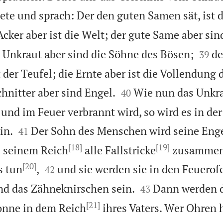
ete und sprach: Der den guten Samen sät, ist 
Acker aber ist die Welt; der gute Same aber si


s Unkraut aber sind die Söhne des Bösen;
de
39
t der Teufel; die Ernte aber ist die Vollendung 


Schnitter aber sind Engel.
Wie nun das Unkr
40
d im Feuer verbrannt wird, so wird es in de


in.
Der Sohn des Menschen wird seine Eng
41
[18]
[19]
s seinem Reich
alle Fallstricke
zusammen
[20]


s tun
,
und sie werden sie in den Feuerof
42


nd das Zähneknirschen sein.
Dann werden d
43
[21]
onne in dem Reich
ihres Vaters. Wer Ohren h