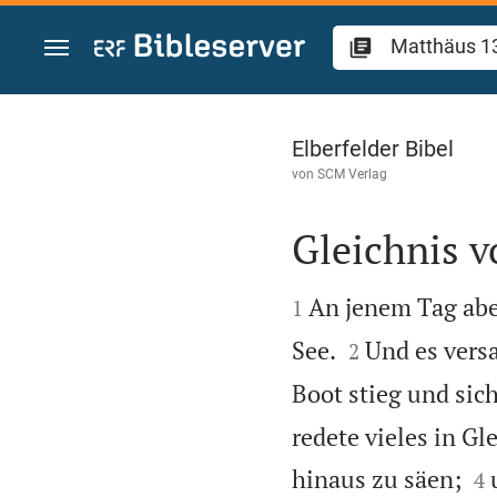
Zum Inhalt springen
Matthäus 13
Elberfelder Bibel
von
SCM Verlag
Gleichnis 


An jenem Tag abe
1


See.
Und es vers
2
Boot stieg und sic
redete vieles in G


hinaus zu säen;
4