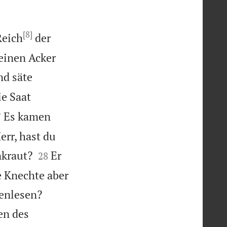
[8]
Reich
der
einen Acker
nd säte
ie Saat

Es kamen
7
rr, hast du


nkraut?
Er
28
e Knechte aber


enlesen?
en des