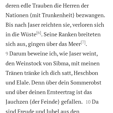
deren edle Trauben die Herren der
Nationen ⟨mit Trunkenheit⟩ bezwangen.
Bis nach Jaser reichten sie, verloren sich
[6]
in die Wüste
. Seine Ranken breiteten
[7]


sich aus, gingen über das Meer
.
Darum beweine ich, wie Jaser weint,
9
den Weinstock von Sibma, mit meinen
Tränen tränke ich dich satt, Heschbon
und Elale. Denn über dein Sommerobst
und über deinen Ernteertrag ist das


Jauchzen ⟨der Feinde⟩ gefallen.
Da
10
sind Freude und Jubel aus den