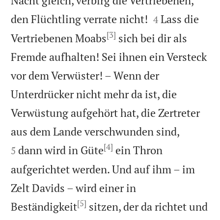
Nacht gleich, verbirg die Vertriebenen,


den Flüchtling verrate nicht!
Lass die
4
[3]
Vertriebenen Moabs
sich bei dir als
Fremde aufhalten! Sei ihnen ein Versteck
vor dem Verwüster! – Wenn der
Unterdrücker nicht mehr da ist, die
Verwüstung aufgehört hat, die Zertreter


aus dem Lande verschwunden sind,
[4]
dann wird in Güte
ein Thron
5
aufgerichtet werden. Und auf ihm – im
Zelt Davids – wird einer in
[5]
Beständigkeit
sitzen, der da richtet und