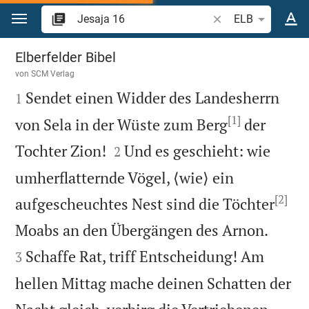
Zum Inhalt springen
Bibelstelle oder Beg
ELB
Jesaja 16
Elberfelder Bibel
von
SCM Verlag

Sendet einen Widder des Landesherrn
1
[1]
von Sela in der Wüste zum Berg
der


Tochter Zion!
Und es geschieht: wie
2
umherflatternde Vögel, ⟨wie⟩ ein
[2]
aufgescheuchtes Nest sind die Töchter


Moabs an den Übergängen des Arnon.
Schaffe Rat, triff Entscheidung! Am
3
hellen Mittag mache deinen Schatten der