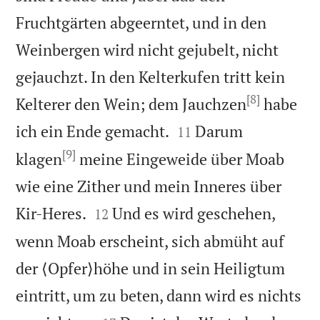
Fruchtgärten abgeerntet, und in den
Weinbergen wird nicht gejubelt, nicht
gejauchzt. In den Kelterkufen tritt kein
[8]
Kelterer den Wein; dem Jauchzen
habe


ich ein Ende gemacht.
Darum
11
[9]
klagen
meine Eingeweide über Moab
wie eine Zither und mein Inneres über


Kir-Heres.
Und es wird geschehen,
12
wenn Moab erscheint, sich abmüht auf
der ⟨Opfer⟩höhe und in sein Heiligtum
eintritt, um zu beten, dann wird es nichts