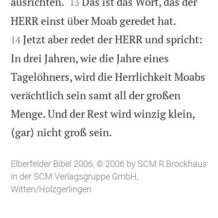


ausrichten.
Das ist das Wort, das der
13


HERR einst über Moab geredet hat.
Jetzt aber redet der HERR und spricht:
14
In drei Jahren, wie die Jahre eines
Tagelöhners, wird die Herrlichkeit Moabs
verächtlich sein samt all der großen
Menge. Und der Rest wird winzig klein,

⟨gar⟩ nicht groß sein.
Elberfelder Bibel 2006, © 2006 by SCM R.Brockhaus
in der SCM Verlagsgruppe GmbH,
Witten/Holzgerlingen