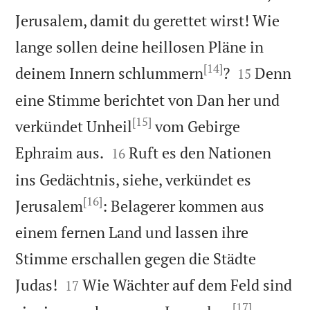
Jerusalem, damit du gerettet wirst! Wie
lange sollen deine heillosen Pläne in
[14]


deinem Innern schlummern
?
Denn
15
eine Stimme berichtet von Dan her und
[15]
verkündet Unheil
vom Gebirge


Ephraim aus.
Ruft es den Nationen
16
ins Gedächtnis, siehe, verkündet es
[16]
Jerusalem
: Belagerer kommen aus
einem fernen Land und lassen ihre
Stimme erschallen gegen die Städte


Judas!
Wie Wächter auf dem Feld sind
17
[17]