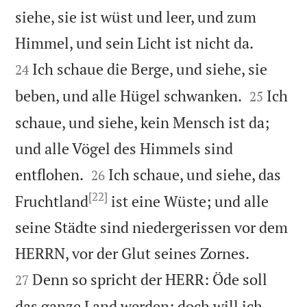
siehe, sie ist wüst und leer, und zum


Himmel, und sein Licht ist nicht da.
Ich schaue die Berge, und siehe, sie
24


beben, und alle Hügel schwanken.
Ich
25
schaue, und siehe, kein Mensch ist da;
und alle Vögel des Himmels sind


entflohen.
Ich schaue, und siehe, das
26
[22]
Fruchtland
ist eine Wüste; und alle
seine Städte sind niedergerissen vor dem


HERRN, vor der Glut seines Zornes.
Denn so spricht der HERR: Öde soll
27
das ganze Land werden; doch will ich