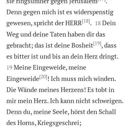
sie ringsumher gegen Jerusalem
.
Denn gegen mich ist es widerspenstig
[18]


gewesen, spricht der HERR
.
Dein
18
Weg und deine Taten haben dir das
[19]
gebracht; das ist deine Bosheit
, dass


es bitter ist und bis an dein Herz dringt.
Meine Eingeweide, meine
19
[20]
Eingeweide
! Ich muss mich winden.
Die Wände meines Herzens! Es tobt in
mir mein Herz. Ich kann nicht schweigen.
Denn du, meine Seele, hörst den Schall


des Horns, Kriegsgeschrei;