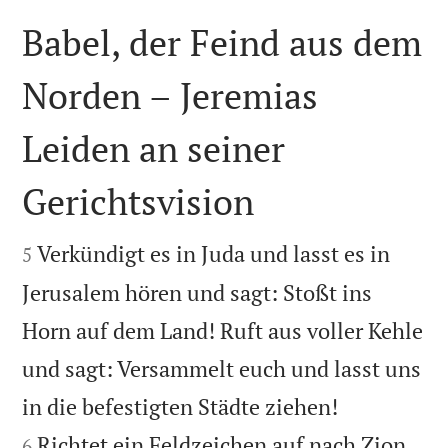
Babel, der Feind aus dem
Norden – Jeremias
Leiden an seiner
Gerichtsvision


Verkündigt es in Juda und lasst es in
5
Jerusalem hören und sagt: Stoßt ins
Horn auf dem Land! Ruft aus voller Kehle
und sagt: Versammelt euch und lasst uns


in die befestigten Städte ziehen!
Richtet ein Feldzeichen auf nach Zion
6