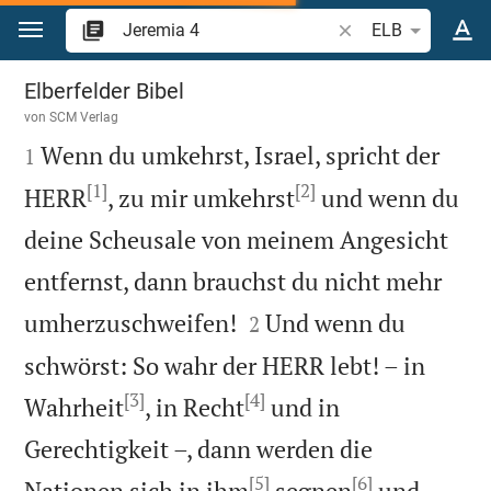
Zum Inhalt springen
Bibelstelle oder Beg
ELB
Jeremia 4
Elberfelder Bibel
von
SCM Verlag

Wenn du umkehrst, Israel, spricht der
1
[1]
[2]
HERR
, zu mir umkehrst
und wenn du
deine Scheusale von meinem Angesicht
entfernst, dann brauchst du nicht mehr


umherzuschweifen!
Und wenn du
2
schwörst: So wahr der HERR lebt! – in
[3]
[4]
Wahrheit
, in Recht
und in
Gerechtigkeit –, dann werden die
[5]
[6]
Nationen sich in ihm
segnen
und