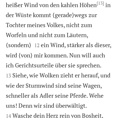
[13]
heißer Wind von den kahlen Höhen
in
der Wüste kommt ⟨gerade⟩wegs zur
Tochter meines Volkes, nicht zum
Worfeln und nicht zum Läutern,


⟨sondern⟩
ein Wind, stärker als dieser,
12
wird ⟨von⟩ mir kommen. Nun will auch


ich Gerichtsurteile über sie sprechen.
Siehe, wie Wolken zieht er herauf, und
13
wie der Sturmwind sind seine Wagen,
schneller als Adler seine Pferde. Wehe


uns! Denn wir sind überwältigt.
Wasche dein Herz rein von Bosheit,
14