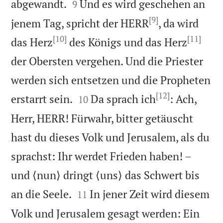


abgewandt.
Und es wird geschehen an
9
[9]
jenem Tag, spricht der HERR
, da wird
[10]
[11]
das Herz
des Königs und das Herz
der Obersten vergehen. Und die Priester
werden sich entsetzen und die Propheten
[12]


erstarrt sein.
Da sprach ich
: Ach,
10
Herr, HERR! Fürwahr, bitter getäuscht
hast du dieses Volk und Jerusalem, als du
sprachst: Ihr werdet Frieden haben! –
und ⟨nun⟩ dringt ⟨uns⟩ das Schwert bis


an die Seele.
In jener Zeit wird diesem
11
Volk und Jerusalem gesagt werden: Ein