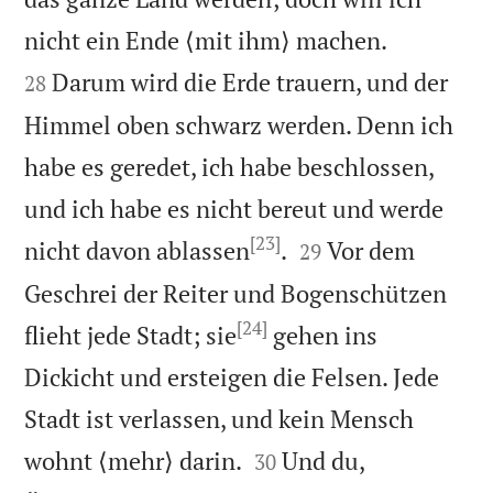


nicht ein Ende ⟨mit ihm⟩ machen.
Darum wird die Erde trauern, und der
28
Himmel oben schwarz werden. Denn ich
habe es geredet, ich habe beschlossen,
und ich habe es nicht bereut und werde
[23]


nicht davon ablassen
.
Vor dem
29
Geschrei der Reiter und Bogenschützen
[24]
flieht jede Stadt; sie
gehen ins
Dickicht und ersteigen die Felsen. Jede
Stadt ist verlassen, und kein Mensch


wohnt ⟨mehr⟩ darin.
Und du,
30