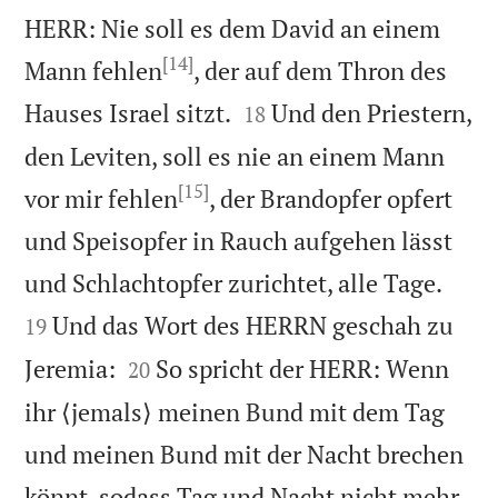
HERR: Nie soll es dem David an einem
[14]
Mann fehlen
, der auf dem Thron des


Hauses Israel sitzt.
Und den Priestern,
18
den Leviten, soll es nie an einem Mann
[15]
vor mir fehlen
, der Brandopfer opfert
und Speisopfer in Rauch aufgehen lässt


und Schlachtopfer zurichtet, alle Tage.
Und das Wort des HERRN geschah zu
19


Jeremia:
So spricht der HERR: Wenn
20
ihr ⟨jemals⟩ meinen Bund mit dem Tag
und meinen Bund mit der Nacht brechen
könnt, sodass Tag und Nacht nicht mehr