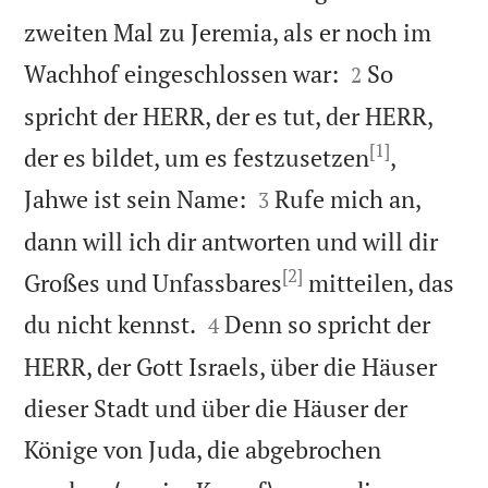
zweiten Mal zu Jeremia, als er noch im


Wachhof eingeschlossen war:
So
2
spricht der HERR, der es tut, der HERR,
[1]
der es bildet, um es festzusetzen
,


Jahwe ist sein Name:
Rufe mich an,
3
dann will ich dir antworten und will dir
[2]
Großes und Unfassbares
mitteilen, das


du nicht kennst.
Denn so spricht der
4
HERR, der Gott Israels, über die Häuser
dieser Stadt und über die Häuser der
Könige von Juda, die abgebrochen