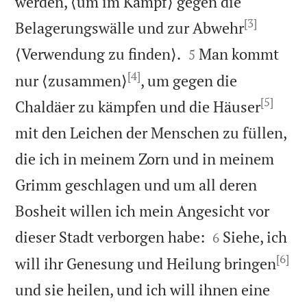
werden, ⟨um im Kampf⟩ gegen die
[3]
Belagerungswälle und zur Abwehr


⟨Verwendung zu finden⟩.
Man kommt
5
[4]
nur ⟨zusammen⟩
, um gegen die
[5]
Chaldäer zu kämpfen und die Häuser
mit den Leichen der Menschen zu füllen,
die ich in meinem Zorn und in meinem
Grimm geschlagen und um all deren
Bosheit willen ich mein Angesicht vor


dieser Stadt verborgen habe:
Siehe, ich
6
[6]
will ihr Genesung und Heilung bringen
und sie heilen, und ich will ihnen eine