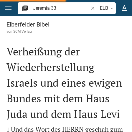
Zum Inhalt springen
Bibelstelle oder Beg
ELB
Jeremia 33
Elberfelder Bibel
von
SCM Verlag
Verheißung der
Wiederherstellung
Israels und eines ewigen
Bundes mit dem Haus
Juda und dem Haus Levi


Und das Wort des HERRN geschah zum
1