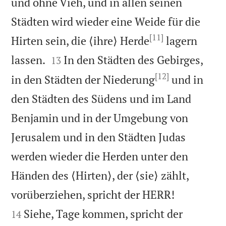
und ohne Vieh, und in allen seinen
Städten wird wieder eine Weide für die
[11]
Hirten sein, die ⟨ihre⟩ Herde
lagern


lassen.
In den Städten des Gebirges,
13
[12]
in den Städten der Niederung
und in
den Städten des Südens und im Land
Benjamin und in der Umgebung von
Jerusalem und in den Städten Judas
werden wieder die Herden unter den
Händen des ⟨Hirten⟩, der ⟨sie⟩ zählt,


vorüberziehen, spricht der HERR!
Siehe, Tage kommen, spricht der
14