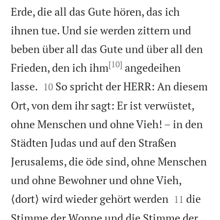
Erde, die all das Gute hören, das ich
ihnen tue. Und sie werden zittern und
beben über all das Gute und über all den
[10]
Frieden, den ich ihm
angedeihen


lasse.
So spricht der HERR: An diesem
10
Ort, von dem ihr sagt: Er ist verwüstet,
ohne Menschen und ohne Vieh! – in den
Städten Judas und auf den Straßen
Jerusalems, die öde sind, ohne Menschen
und ohne Bewohner und ohne Vieh,


⟨dort⟩ wird wieder gehört werden
die
11
Stimme der Wonne und die Stimme der