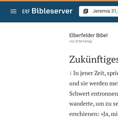
Zum Inhalt springen
Jeremia 31
Elberfelder Bibel
von
SCM Verlag
Zukünftiges


In jener Zeit, sp
1
und sie werden mei
Schwert entronnen
wanderte, um zu s
erschienen: »Ja, mi