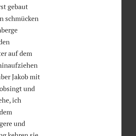
rst gebaut
nen schmücken
nberge
rden
ter auf dem
 hinaufziehen
über Jakob mit
lobsingt und
ehe, ich
 dem
gere und
ng kehren sie