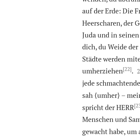
auf der Erde: Die
Heerscharen, der G
Juda und in seinen
dich, du Weide der 
Städte werden mite
[22]

umherziehen
.
2
jede schmachtende 
sah ⟨umher⟩ – mein
[2
spricht der HERR
Menschen und Sam
gewacht habe, um 