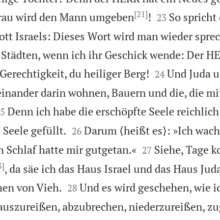
[21]


 Frau wird den Mann umgeben
!
So spricht
23
ott Israels: Dieses Wort wird man wieder spr
 Städten, wenn ich ihr Geschick wende: Der H


Gerechtigkeit, du heiliger Berg!
Und Juda u
24
inander darin wohnen, Bauern und die, die mi

Denn ich habe die erschöpfte Seele reichlich
5


Seele gefüllt.
Darum ⟨heißt es⟩: »Ich wach
26


 Schlaf hatte mir gutgetan.«
Siehe, Tage 
27
3]
, da säe ich das Haus Israel und das Haus Ju


en von Vieh.
Und es wird geschehen, wie ic
28
auszureißen, abzubrechen, niederzureißen, z