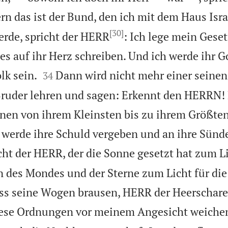
rn das ist der Bund, den ich mit dem Haus Isra
[30]
rde, spricht der HERR
: Ich lege mein Geset
s auf ihr Herz schreiben. Und ich werde ihr Go


lk sein.
Dann wird nicht mehr einer seine
34
Bruder lehren und sagen: Erkennt den HERRN! 
en von ihrem Kleinsten bis zu ihrem Größten,
h werde ihre Schuld vergeben und an ihre Sünd
cht der HERR, der die Sonne gesetzt hat zum Li
 des Mondes und der Sterne zum Licht für die
ass seine Wogen brausen, HERR der Heerscharen
se Ordnungen vor meinem Angesicht weichen,