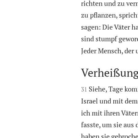
richten und zu ver
zu pflanzen, spric
sagen: Die Väter h
sind stumpf gewor
Jeder Mensch, der 
Verheißung


Siehe, Tage kom
31
Israel und mit de
ich mit ihren Väte
fasste, um sie au
haben sie gebroch