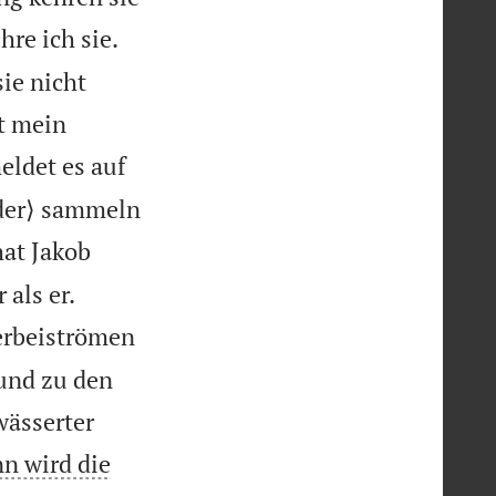
hre ich sie.
ie nicht
t mein
eldet es auf
ieder⟩ sammeln
at Jakob


 als er.
erbeiströmen
und zu den
wässerter
n wird die