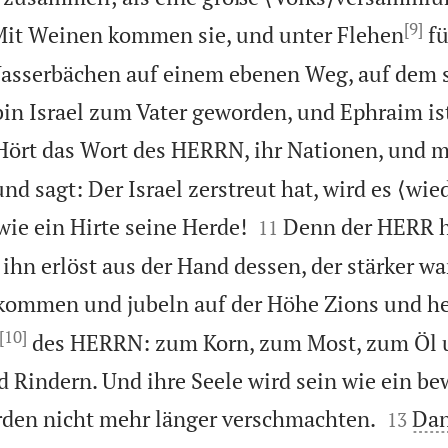
[9]
it Weinen kommen sie, und unter Flehen
fü
Wasserbächen auf einem ebenen Weg, auf dem s
bin Israel zum Vater geworden, und Ephraim is
Hört das Wort des HERRN, ihr Nationen, und m
nd sagt: Der Israel zerstreut hat, wird es ⟨w


wie ein Hirte seine Herde!
Denn der HERR h
11
ihn erlöst aus der Hand dessen, der stärker war
kommen und jubeln auf der Höhe Zions und h
[10]
des HERRN: zum Korn, zum Most, zum Öl 
 Rindern. Und ihre Seele wird sein wie ein be


rden nicht mehr länger verschmachten.
Dan
13