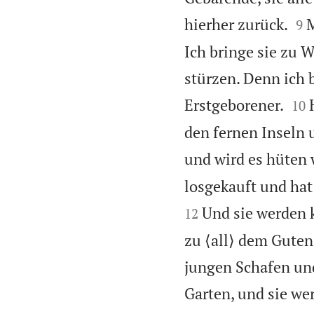


hierher zurück.
M
9
Ich bringe sie zu 
stürzen. Denn ich 


Erstgeborener.
10
den fernen Inseln u
und wird es hüten 
losgekauft und hat 
Und sie werden 
12
zu ⟨all⟩ dem Guten
jungen Schafen und
Garten, und sie we