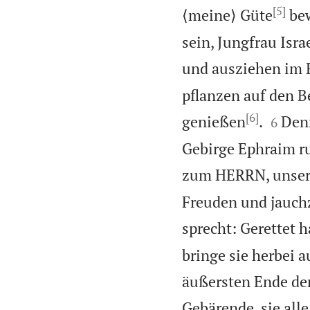
[5]
⟨meine⟩ Güte
bew
sein, Jungfrau Isr
und ausziehen im 
pflanzen auf den B
[6]


genießen
.
Denn
6
Gebirge Ephraim ru
zum HERRN, unser
Freuden und jauch
sprecht: Gerettet h
bringe sie herbei
äußersten Ende de
Gebärende, sie all