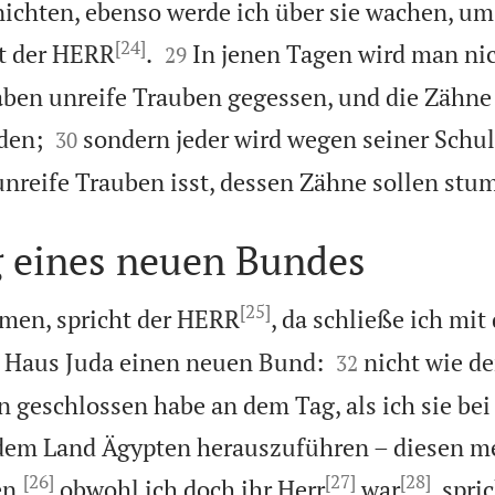
nichten, ebenso werde ich über sie wachen, u
[24]


ht der HERR
.
In jenen Tagen wird man ni
29
aben unreife Trauben gegessen, und die Zähne


den;
sondern jeder wird wegen seiner Schul
30
unreife Trauben isst, dessen Zähne sollen stu
 eines neuen Bundes
[25]
men, spricht der HERR
, da schließe ich mi


m Haus Juda einen neuen Bund:
nicht wie d
32
rn geschlossen habe an dem Tag, als ich sie be
s dem Land Ägypten herauszuführen – diesen 
[26]
[27]
[28]
en,
obwohl ich doch ihr Herr
war
, spri