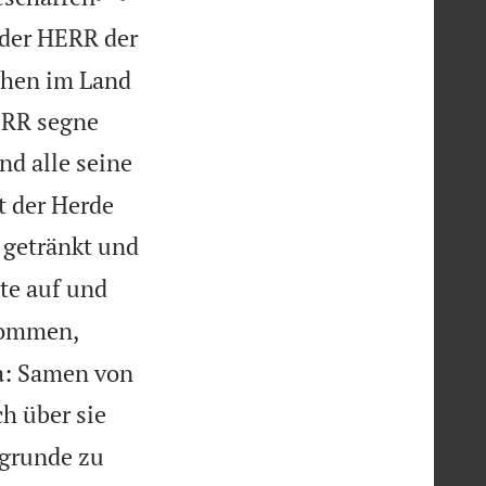
 der HERR der
echen im Land
ERR segne
nd alle seine
t der Herde
 getränkt und
te auf und
kommen,
da: Samen von
h über sie
ugrunde zu