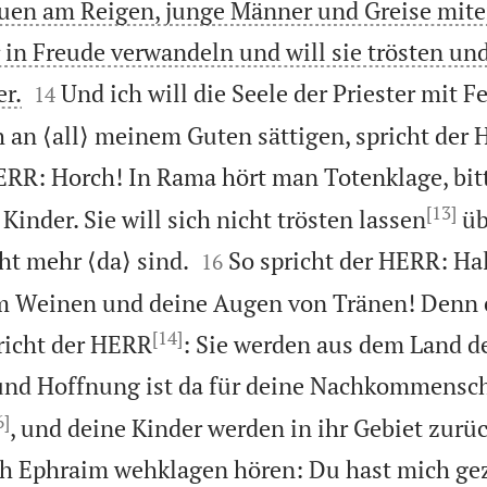
euen am Reigen, junge Männer und Greise mit
r in Freude verwandeln und will sie trösten un


r.
Und ich will die Seele der Priester mit F
14
h an ⟨all⟩ meinem Guten sättigen, spricht der
HERR: Horch! In Rama hört man Totenklage, bit
[13]
Kinder. Sie will sich nicht trösten lassen
üb


cht mehr ⟨da⟩ sind.
So spricht der HERR: Ha
16
 Weinen und deine Augen von Tränen! Denn e
[14]
richt der HERR
: Sie werden aus dem Land d
und Hoffnung ist da für deine Nachkommensch
6]
, und deine Kinder werden in ihr Gebiet zurü
ch Ephraim wehklagen hören: Du hast mich gez