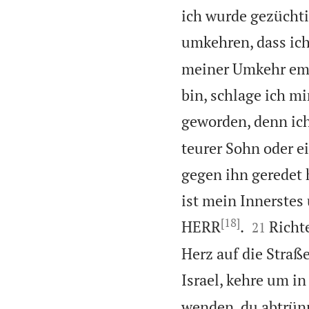
ich wurde gezüchti
umkehren, dass ich
meiner Umkehr emp
bin, schlage ich m
geworden, denn ich
teurer Sohn oder e
gegen ihn geredet
ist mein Innerstes
[18]


HERR
.
Richt
21
Herz auf die Straß
Israel, kehre um in
wenden, du abtrün