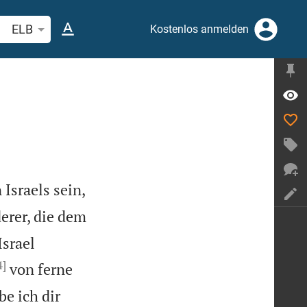
belstelle oder Begriff suchen
ELB
Kostenlos anmelden
 Israels sein,
erer, die dem
Israel
4]
von ferne
be ich dir