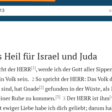
Bi
 Heil für Israel und Juda
[1]
richt der HERR
, werde ich der Gott aller Sippen


n Volk sein.
So spricht der HERR: Das Volk d
2
[2]
 sind, hat Gnade
gefunden in der Wüste, als 
[3]
[


einer Ruhe zu kommen.
Der HERR ist ihm
3
t ewiger Liebe habe ich dich geliebt; darum ha