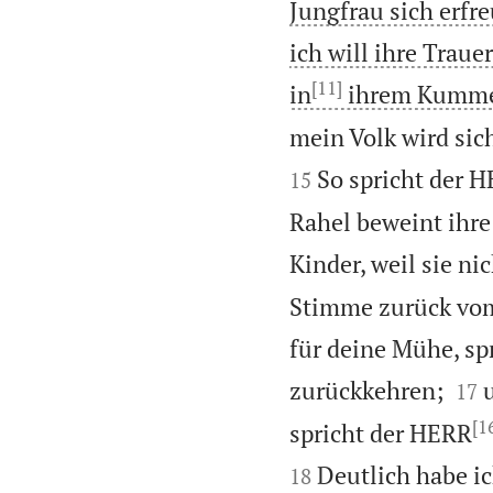
Jungfrau sich erfr
ich will ihre Traue
[11]
in
ihrem Kumme
mein Volk wird sic
So spricht der 
15
Rahel beweint ihre 
Kinder, weil sie ni
Stimme zurück vom
für deine Mühe, sp


zurückkehren;
17
[1
spricht der HERR
Deutlich habe i
18