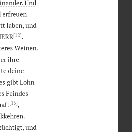
einander. Und
d erfreuen
ett laben, und
[12]


 HERR
.
teres Weinen.
er ihre
lte deine
s gibt Lohn
es Feindes
[15]
aft
,


ckkehren.
üchtigt, und