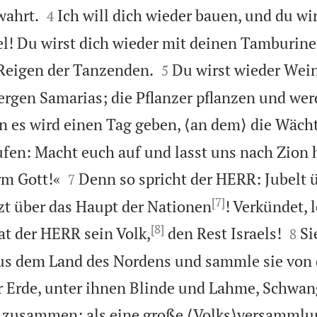


ahrt.
Ich will dich wieder bauen, und du wi
4
ael! Du wirst dich wieder mit deinen Tamburi


Reigen der Tanzenden.
Du wirst wieder Wei
5
ergen Samarias; die Pflanzer pflanzen und we
 es wird einen Tag geben, ⟨an dem⟩ die Wäch
fen: Macht euch auf und lasst uns nach Zion


m Gott!«
Denn so spricht der HERR: Jubelt 
7
[7]
zt über das Haupt der Nationen
! Verkündet, 
[8]


at der HERR sein Volk,
den Rest Israels!
Si
8
 aus dem Land des Nordens und sammle sie von
r Erde, unter ihnen Blinde und Lahme, Schwan
e zusammen; als eine große ⟨Volks⟩versammlu