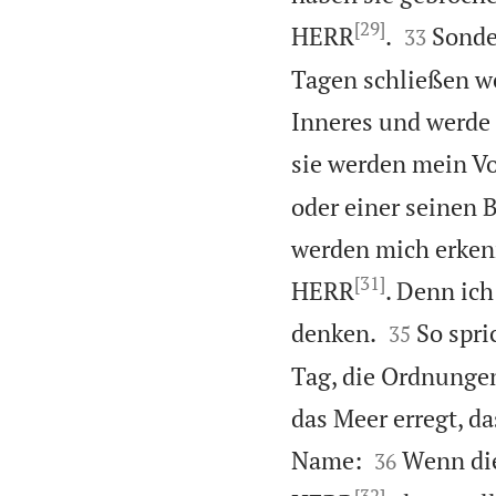
[29]


HERR
.
Sonde
33
Tagen schließen we
Inneres und werde e
sie werden mein Vo
oder einer seinen 
werden mich erkenn
[31]
HERR
. Denn ic


denken.
So spri
35
Tag, die Ordnungen
das Meer erregt, d


Name:
Wenn die
36