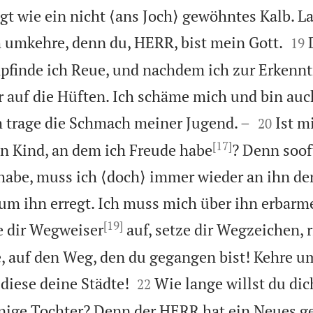
gt wie ein nicht ⟨ans Joch⟩ gewöhntes Kalb. L


 umkehre, denn du, HERR, bist mein Gott.
19
finde ich Reue, und nachdem ich zur Erkennt
ir auf die Hüften. Ich schäme mich und bin a


 trage die Schmach meiner Jugend. –
Ist m
20
[17]
in Kind, an dem ich Freude habe
? Denn soof
 habe, muss ich ⟨doch⟩ immer wieder an ihn d
 um ihn erregt. Ich muss mich über ihn erbarme
[19]
e dir Wegweiser
auf, setze dir Wegzeichen, r
e, auf den Weg, den du gegangen bist! Kehre u


 diese deine Städte!
Wie lange willst du dic
22
nige Tochter? Denn der HERR hat ein Neues g