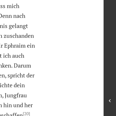
ass mich
Denn nach
nis gelangt
uch zuschanden
ir Ephraim ein
t ich auch
enken. Darum
n, spricht der
ichte dein
m, Jungfrau
h hin und her
[20]
eschaffen