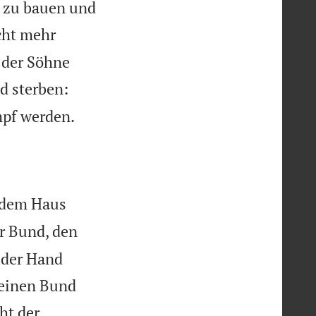
m zu bauen und
cht mehr
 der Söhne
d sterben:

mpf werden.
t dem Haus
er Bund, den
i der Hand
meinen Bund
cht der