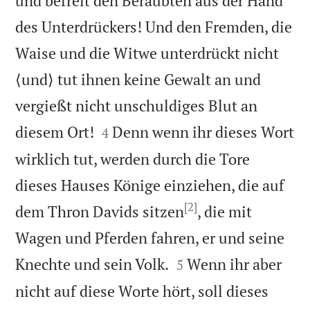
und befreit den Beraubten aus der Hand
des Unterdrückers! Und den Fremden, die
Waise und die Witwe unterdrückt nicht
⟨und⟩ tut ihnen keine Gewalt an und
vergießt nicht unschuldiges Blut an


diesem Ort!
Denn wenn ihr dieses Wort
4
wirklich tut, werden durch die Tore
dieses Hauses Könige einziehen, die auf
[2]
dem Thron Davids sitzen
, die mit
Wagen und Pferden fahren, er und seine


Knechte und sein Volk.
Wenn ihr aber
5
nicht auf diese Worte hört, soll dieses