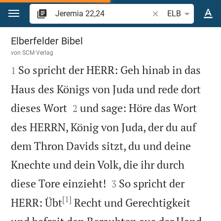
Zum Inhalt springen
Bibelstelle oder Beg
ELB
Jeremia 22
Elberfelder Bibel
von
SCM Verlag

So spricht der HERR: Geh hinab in das
1
Haus des Königs von Juda und rede dort


dieses Wort
und sage: Höre das Wort
2
des HERRN, König von Juda, der du auf
dem Thron Davids sitzt, du und deine
Knechte und dein Volk, die ihr durch


diese Tore einzieht!
So spricht der
3
[1]
HERR: Übt
Recht und Gerechtigkeit