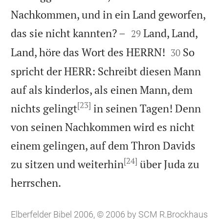
Nachkommen, und in ein Land geworfen,


das sie nicht kannten? –
Land, Land,
29


Land, höre das Wort des HERRN!
So
30
spricht der HERR: Schreibt diesen Mann
auf als kinderlos, als einen Mann, dem
[23]
nichts gelingt
in seinen Tagen! Denn
von seinen Nachkommen wird es nicht
einem gelingen, auf dem Thron Davids
[24]
zu sitzen und weiterhin
über Juda zu

herrschen.
Elberfelder Bibel 2006, © 2006 by SCM R.Brockhaus