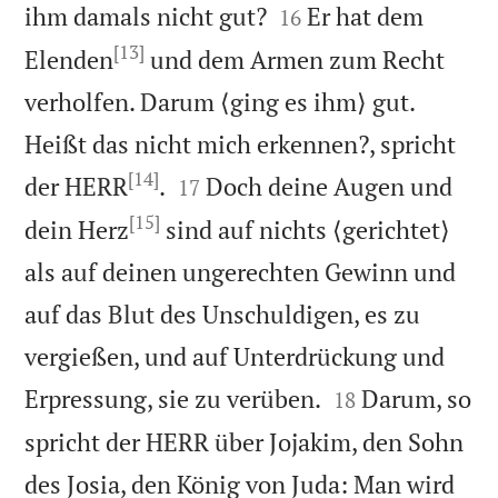


ihm damals nicht gut?
Er hat dem
16
[13]
Elenden
und dem Armen zum Recht
verholfen. Darum ⟨ging es ihm⟩ gut.
Heißt das nicht mich erkennen?, spricht
[14]


der HERR
.
Doch deine Augen und
17
[15]
dein Herz
sind auf nichts ⟨gerichtet⟩
als auf deinen ungerechten Gewinn und
auf das Blut des Unschuldigen, es zu
vergießen, und auf Unterdrückung und


Erpressung, sie zu verüben.
Darum, so
18
spricht der HERR über Jojakim, den Sohn
des Josia, den König von Juda: Man wird