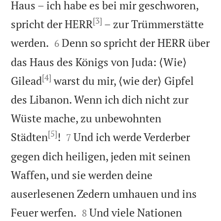
Haus – ich habe es bei mir geschworen,
[3]
spricht der HERR
– zur Trümmerstätte


werden.
Denn so spricht der HERR über
6
das Haus des Königs von Juda: ⟨Wie⟩
[4]
Gilead
warst du mir, ⟨wie der⟩ Gipfel
des Libanon. Wenn ich dich nicht zur
Wüste mache, zu unbewohnten
[5]


Städten
!
Und ich werde Verderber
7
gegen dich heiligen, jeden mit seinen
Waffen, und sie werden deine
auserlesenen Zedern umhauen und ins


Feuer werfen.
Und viele Nationen
8