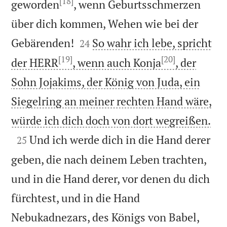
[18]
geworden
, wenn Geburtsschmerzen
über dich kommen, Wehen wie bei der


Gebärenden!
So wahr ich lebe, spricht
24
[19]
[20]
der HERR
, wenn auch Konja
, der
Sohn Jojakims, der König von Juda, ein
Siegelring an meiner rechten Hand wäre,

würde ich dich doch von dort wegreißen.

Und ich werde dich in die Hand derer
25
geben, die nach deinem Leben trachten,
und in die Hand derer, vor denen du dich
fürchtest, und in die Hand
Nebukadnezars, des Königs von Babel,