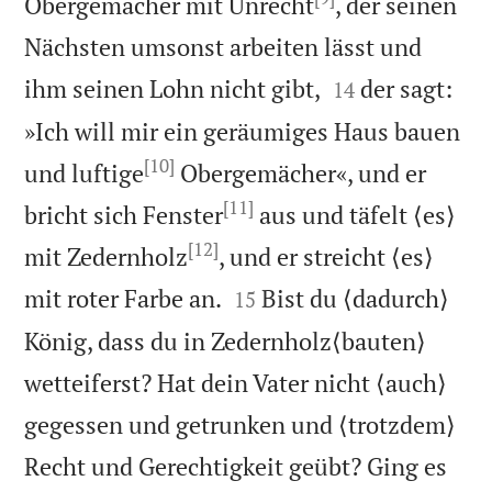
Obergemächer mit Unrecht
, der seinen
Nächsten umsonst arbeiten lässt und


ihm seinen Lohn nicht gibt,
der sagt:
14
»Ich will mir ein geräumiges Haus bauen
[10]
und luftige
Obergemächer«, und er
[11]
bricht sich Fenster
aus und täfelt ⟨es⟩
[12]
mit Zedernholz
, und er streicht ⟨es⟩


mit roter Farbe an.
Bist du ⟨dadurch⟩
15
König, dass du in Zedernholz⟨bauten⟩
wetteiferst? Hat dein Vater nicht ⟨auch⟩
gegessen und getrunken und ⟨trotzdem⟩
Recht und Gerechtigkeit geübt? Ging es