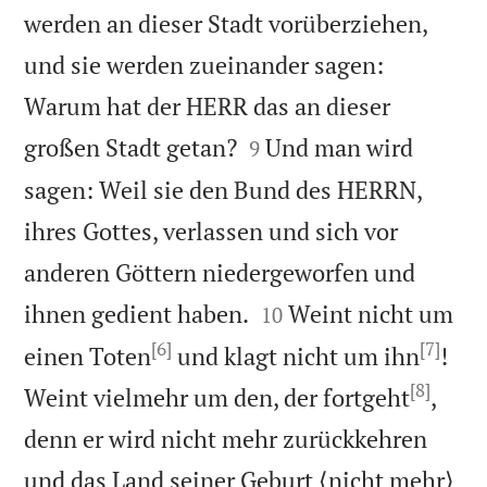
werden an dieser Stadt vorüberziehen,
und sie werden zueinander sagen:
Warum hat der HERR das an dieser


großen Stadt getan?
Und man wird
9
sagen: Weil sie den Bund des HERRN,
ihres Gottes, verlassen und sich vor
anderen Göttern niedergeworfen und


ihnen gedient haben.
Weint nicht um
10
[6]
[7]
einen Toten
und klagt nicht um ihn
!
[8]
Weint vielmehr um den, der fortgeht
,
denn er wird nicht mehr zurückkehren
und das Land seiner Geburt ⟨nicht mehr⟩