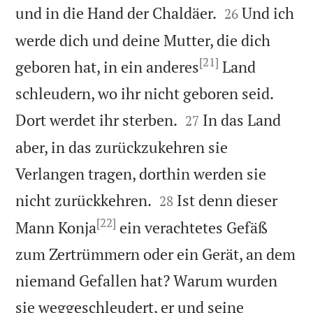


und in die Hand der Chaldäer.
Und ich
26
werde dich und deine Mutter, die dich
[21]
geboren hat, in ein anderes
Land
schleudern, wo ihr nicht geboren seid.


Dort werdet ihr sterben.
In das Land
27
aber, in das zurückzukehren sie
Verlangen tragen, dorthin werden sie


nicht zurückkehren.
Ist denn dieser
28
[22]
Mann Konja
ein verachtetes Gefäß
zum Zertrümmern oder ein Gerät, an dem
niemand Gefallen hat? Warum wurden
sie weggeschleudert, er und seine