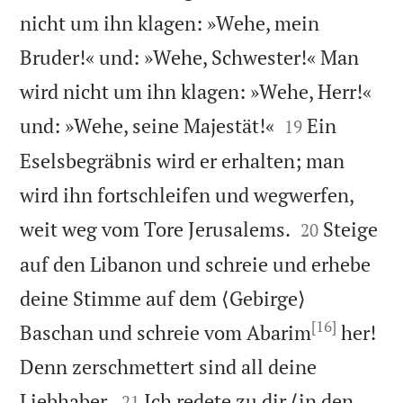
nicht um ihn klagen: »Wehe, mein
Bruder!« und: »Wehe, Schwester!« Man
wird nicht um ihn klagen: »Wehe, Herr!«


und: »Wehe, seine Majestät!«
Ein
19
Eselsbegräbnis wird er erhalten; man
wird ihn fortschleifen und wegwerfen,


weit weg vom Tore Jerusalems.
Steige
20
auf den Libanon und schreie und erhebe
deine Stimme auf dem ⟨Gebirge⟩
[16]
Baschan und schreie vom Abarim
her!
Denn zerschmettert sind all deine


Liebhaber.
Ich redete zu dir ⟨in den
21