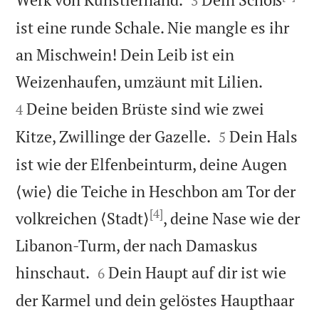
3
ist eine runde Schale. Nie mangle es ihr
an Mischwein! Dein Leib ist ein


Weizenhaufen, umzäunt mit Lilien.
Deine beiden Brüste sind wie zwei
4


Kitze, Zwillinge der Gazelle.
Dein Hals
5
ist wie der Elfenbeinturm, deine Augen
⟨wie⟩ die Teiche in Heschbon am Tor der
[4]
volkreichen ⟨Stadt⟩
, deine Nase wie der
Libanon-Turm, der nach Damaskus


hinschaut.
Dein Haupt auf dir ist wie
6
der Karmel und dein gelöstes Haupthaar