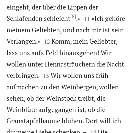
eingeht, der über die Lippen der
[8]


Schlafenden schleicht
.«
»Ich gehöre
11
meinem Geliebten, und nach mir ist sein


Verlangen.«
Komm, mein Geliebter,
12
lass uns aufs Feld hinausgehen! Wir
wollen unter Hennasträuchern die Nacht


verbringen.
Wir wollen uns früh
13
aufmachen zu den Weinbergen, wollen
sehen, ob der Weinstock treibt, die
Weinblüte aufgegangen ist, ob die
Granatapfelbäume blühen. Dort will ich


dir meine Liebe schenken. –
Die
14