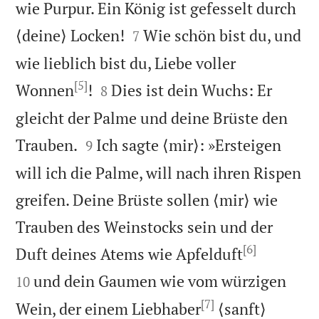
wie Purpur. Ein König ist gefesselt durch


⟨deine⟩ Locken!
Wie schön bist du, und
7
wie lieblich bist du, Liebe voller
[5]


Wonnen
!
Dies ist dein Wuchs: Er
8
gleicht der Palme und deine Brüste den


Trauben.
Ich sagte ⟨mir⟩: »Ersteigen
9
will ich die Palme, will nach ihren Rispen
greifen. Deine Brüste sollen ⟨mir⟩ wie
Trauben des Weinstocks sein und der
[6]


Duft deines Atems wie Apfelduft
und dein Gaumen wie vom würzigen
10
[7]
Wein, der einem Liebhaber
⟨sanft⟩