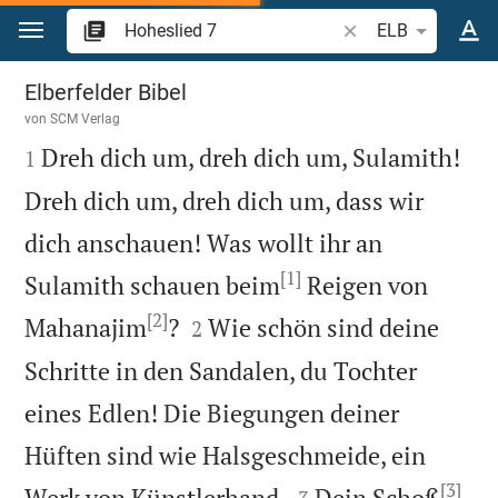
Zum Inhalt springen
Bibelstelle oder Beg
ELB
Hoheslied 7
Elberfelder Bibel
von
SCM Verlag

Dreh dich um, dreh dich um, Sulamith!
1
Dreh dich um, dreh dich um, dass wir
dich anschauen! Was wollt ihr an
[1]
Sulamith schauen beim
Reigen von
[2]


Mahanajim
?
Wie schön sind deine
2
Schritte in den Sandalen, du Tochter
eines Edlen! Die Biegungen deiner
Hüften sind wie Halsgeschmeide, ein
[3]


Werk von Künstlerhand.
Dein Schoß