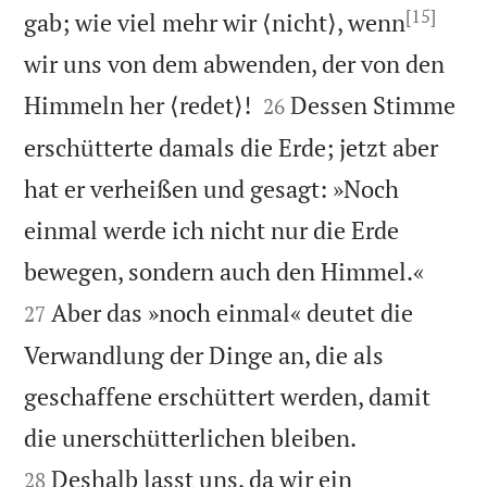
[15]
gab; wie viel mehr wir ⟨nicht⟩, wenn
wir uns von dem abwenden, der von den


Himmeln her ⟨redet⟩!
Dessen Stimme
26
erschütterte damals die Erde; jetzt aber
hat er verheißen und gesagt: »Noch
einmal werde ich nicht nur die Erde


bewegen, sondern auch den Himmel.«
Aber das »noch einmal« deutet die
27
Verwandlung der Dinge an, die als
geschaffene erschüttert werden, damit


die unerschütterlichen bleiben.
Deshalb lasst uns, da wir ein
28