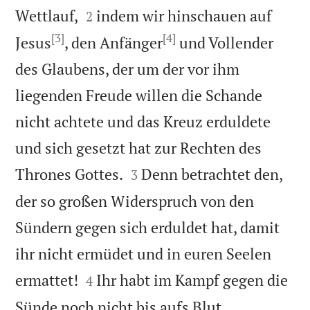


Wettlauf,
indem wir hinschauen auf
2
[3]
[4]
Jesus
, den Anfänger
und Vollender
des Glaubens, der um der vor ihm
liegenden Freude willen die Schande
nicht achtete und das Kreuz erduldete
und sich gesetzt hat zur Rechten des


Thrones Gottes.
Denn betrachtet den,
3
der so großen Widerspruch von den
Sündern gegen sich erduldet hat, damit
ihr nicht ermüdet und in euren Seelen


ermattet!
Ihr habt im Kampf gegen die
4
Sünde noch nicht bis aufs Blut