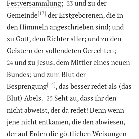


Festversammlung;
und zu der
23
[13]
Gemeinde
der Erstgeborenen, die in
den Himmeln angeschrieben sind; und
zu Gott, dem Richter aller; und zu den


Geistern der vollendeten Gerechten;
und zu Jesus, dem Mittler eines neuen
24
Bundes; und zum Blut der
[14]
Besprengung
, das besser redet als ⟨das


Blut⟩ Abels.
Seht zu, dass ihr den
25
nicht abweist, der da redet! Denn wenn
jene nicht entkamen, die den abwiesen,
der auf Erden die göttlichen Weisungen