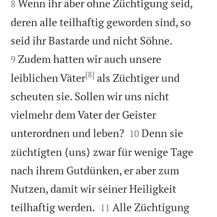
Wenn ihr aber ohne Züchtigung seid,
8
deren alle teilhaftig geworden sind, so


seid ihr Bastarde und nicht Söhne.
Zudem hatten wir auch unsere
9
[8]
leiblichen Väter
als Züchtiger und
scheuten sie. Sollen wir uns nicht
vielmehr dem Vater der Geister


unterordnen und leben?
Denn sie
10
züchtigten ⟨uns⟩ zwar für wenige Tage
nach ihrem Gutdünken, er aber zum
Nutzen, damit wir seiner Heiligkeit


teilhaftig werden.
Alle Züchtigung
11