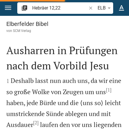
Zum Inhalt springen
Bibelstelle oder Beg
ELB
Hebräer 12
Elberfelder Bibel
von
SCM Verlag
Ausharren in Prüfungen
nach dem Vorbild Jesu


Deshalb lasst nun auch uns, da wir eine
1
[1]
so große Wolke von Zeugen um uns
haben, jede Bürde und die ⟨uns so⟩ leicht
umstrickende Sünde ablegen und mit
[2]
Ausdauer
laufen den vor uns liegenden