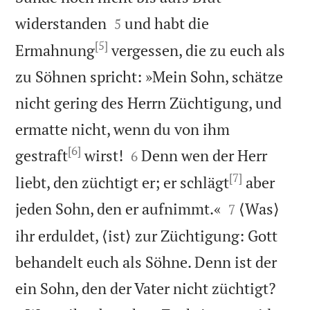


widerstanden
und habt die
5
[5]
Ermahnung
vergessen, die zu euch als
zu Söhnen spricht: »Mein Sohn, schätze
nicht gering des Herrn Züchtigung, und
ermatte nicht, wenn du von ihm
[6]


gestraft
wirst!
Denn wen der Herr
6
[7]
liebt, den züchtigt er; er schlägt
aber


jeden Sohn, den er aufnimmt.«
⟨Was⟩
7
ihr erduldet, ⟨ist⟩ zur Züchtigung: Gott
behandelt euch als Söhne. Denn ist der


ein Sohn, den der Vater nicht züchtigt?