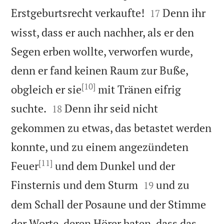


Erstgeburtsrecht verkaufte!
Denn ihr
17
wisst, dass er auch nachher, als er den
Segen erben wollte, verworfen wurde,
denn er fand keinen Raum zur Buße,
[10]
obgleich er sie
mit Tränen eifrig


suchte.
Denn ihr seid nicht
18
gekommen zu etwas, das betastet werden
konnte, und zu einem angezündeten
[11]
Feuer
und dem Dunkel und der


Finsternis und dem Sturm
und zu
19
dem Schall der Posaune und der Stimme
der Worte, deren Hörer baten, dass das