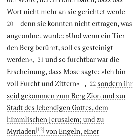


Wort nicht mehr an sie gerichtet werde
– denn sie konnten nicht ertragen, was
20
angeordnet wurde: »Und wenn ein Tier
den Berg berührt, soll es gesteinigt


werden«,
und so furchtbar war die
21
Erscheinung, dass Mose sagte: »Ich bin


voll Furcht und Zittern« –,
sondern ihr
22
seid gekommen zum Berg Zion und zur
Stadt des lebendigen Gottes, dem
himmlischen Jerusalem; und zu
[12]
Myriaden
von Engeln, einer