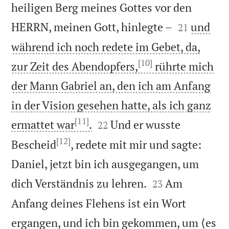
heiligen Berg meines Gottes vor den


HERRN, meinen Gott, hinlegte –
und
21
während ich noch redete im Gebet, da,
[10]
zur Zeit des Abendopfers,
rührte mich
der Mann Gabriel an, den ich am Anfang
in der Vision gesehen hatte, als ich ganz
[11]


ermattet war
.
Und er wusste
22
[12]
Bescheid
, redete mit mir und sagte:
Daniel, jetzt bin ich ausgegangen, um


dich Verständnis zu lehren.
Am
23
Anfang deines Flehens ist ein Wort
ergangen, und ich bin gekommen, um ⟨es