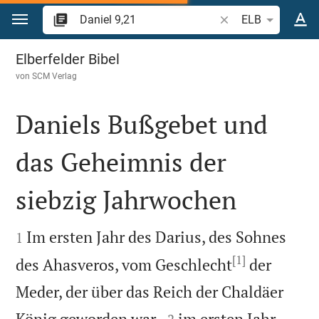
Zum Inhalt springen
Bibelstelle oder Beg
ELB
Daniel 9
Elberfelder Bibel
von
SCM Verlag
Daniels Bußgebet und
das Geheimnis der
siebzig Jahrwochen


Im ersten Jahr des Darius, des Sohnes
1
[1]
des Ahasveros, vom Geschlecht
der
Meder, der über das Reich der Chaldäer


König geworden war,
im ersten Jahr