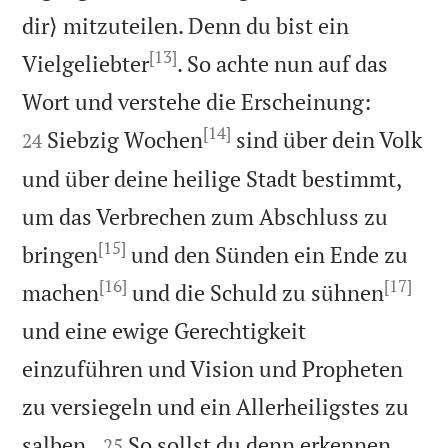
dir⟩ mitzuteilen. Denn du bist ein
[13]
Vielgeliebter
. So achte nun auf das


Wort und verstehe die Erscheinung:
[14]
Siebzig Wochen
sind über dein Volk
24
und über deine heilige Stadt bestimmt,
um das Verbrechen zum Abschluss zu
[15]
bringen
und den Sünden ein Ende zu
[16]
[17]
machen
und die Schuld zu sühnen
und eine ewige Gerechtigkeit
einzuführen und Vision und Propheten
zu versiegeln und ein Allerheiligstes zu


salben.
So sollst du denn erkennen
25