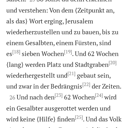
und verstehen: Von dem ⟨Zeitpunkt an,
als das⟩ Wort erging, Jerusalem
wiederherzustellen und zu bauen, bis zu
einem Gesalbten, einem Fürsten, sind
[18]
[19]
es
sieben Wochen
. Und 62 Wochen
[20]
⟨lang⟩ werden Platz und Stadtgraben
[21]
wiederhergestellt und
gebaut sein,
[22]

und zwar in der Bedrängnis
der Zeiten.
[23]
[24]

Und nach den
62 Wochen
wird
26
ein Gesalbter ausgerottet werden und
[25]
wird keine ⟨Hilfe⟩ finden
. Und das Volk