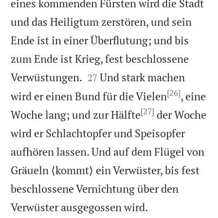
eines kommenden Fürsten wird die Stadt
und das Heiligtum zerstören, und sein
Ende ist in einer Überflutung; und bis
zum Ende ist Krieg, fest beschlossene


Verwüstungen.
Und stark machen
27
[26]
wird er einen Bund für die Vielen
, eine
[27]
Woche lang; und zur Hälfte
der Woche
wird er Schlachtopfer und Speisopfer
aufhören lassen. Und auf dem Flügel von
Gräueln ⟨kommt⟩ ein Verwüster, bis fest
beschlossene Vernichtung über den

Verwüster ausgegossen wird.