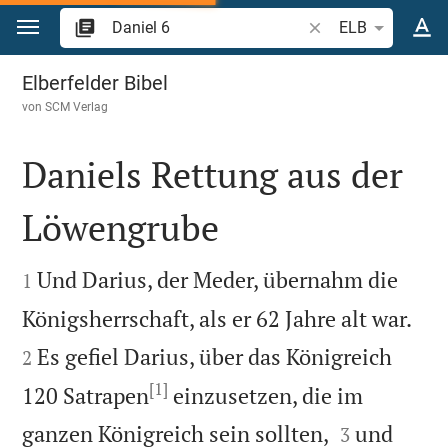
Zum Inhalt springen
Bibelstelle oder Beg
ELB
Daniel 6
Elberfelder Bibel
von
SCM Verlag
Daniels Rettung aus der
Löwengrube


Und Darius, der Meder, übernahm die
1


Königsherrschaft, als er 62 Jahre alt war.
Es gefiel Darius, über das Königreich
2
[1]
120 Satrapen
einzusetzen, die im


ganzen Königreich sein sollten,
und
3