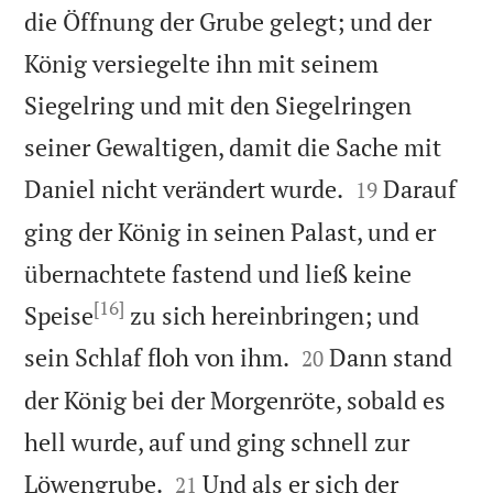
die Öffnung der Grube gelegt; und der
König versiegelte ihn mit seinem
Siegelring und mit den Siegelringen
seiner Gewaltigen, damit die Sache mit


Daniel nicht verändert wurde.
Darauf
19
ging der König in seinen Palast, und er
übernachtete fastend und ließ keine
[16]
Speise
zu sich hereinbringen; und


sein Schlaf floh von ihm.
Dann stand
20
der König bei der Morgenröte, sobald es
hell wurde, auf und ging schnell zur


Löwengrube.
Und als er sich der
21