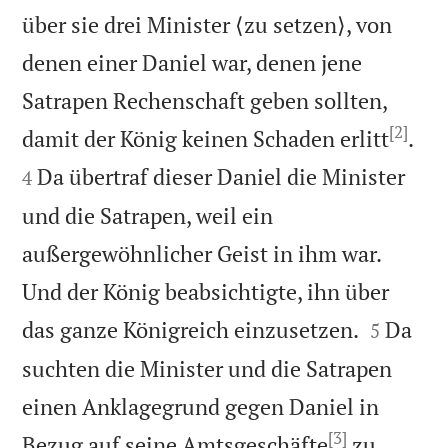
über sie drei Minister ⟨zu setzen⟩, von
denen einer Daniel war, denen jene
Satrapen Rechenschaft geben sollten,
[2]


damit der König keinen Schaden erlitt
.
Da übertraf dieser Daniel die Minister
4
und die Satrapen, weil ein
außergewöhnlicher Geist in ihm war.
Und der König beabsichtigte, ihn über


das ganze Königreich einzusetzen.
Da
5
suchten die Minister und die Satrapen
einen Anklagegrund gegen Daniel in
[3]
Bezug auf seine Amtsgeschäfte
zu