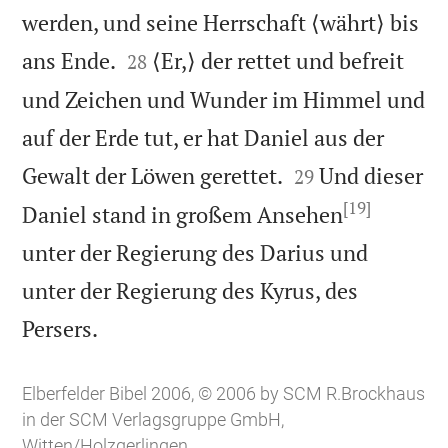
werden, und seine Herrschaft ⟨währt⟩ bis


ans Ende.
⟨Er,⟩ der rettet und befreit
28
und Zeichen und Wunder im Himmel und
auf der Erde tut, er hat Daniel aus der


Gewalt der Löwen gerettet.
Und dieser
29
[19]
Daniel stand in großem Ansehen
unter der Regierung des Darius und
unter der Regierung des Kyrus, des

Persers.
Elberfelder Bibel 2006, © 2006 by SCM R.Brockhaus
in der SCM Verlagsgruppe GmbH,
Witten/Holzgerlingen