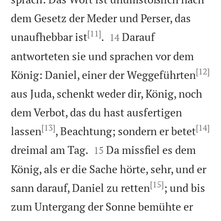
dem Gesetz der Meder und Perser, das
[11]


unaufhebbar ist
.
Darauf
14
antworteten sie und sprachen vor dem
[12]
König: Daniel, einer der Weggeführten
aus Juda, schenkt weder dir, König, noch
dem Verbot, das du hast ausfertigen
[13]
[14]
lassen
, Beachtung; sondern er betet


dreimal am Tag.
Da missfiel es dem
15
König, als er die Sache hörte, sehr, und er
[15]
sann darauf, Daniel zu retten
; und bis
zum Untergang der Sonne bemühte er