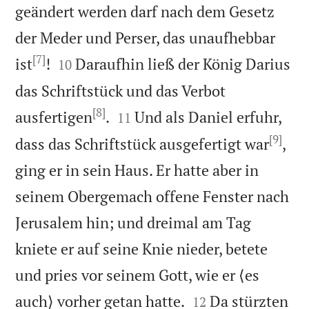
geändert werden darf nach dem Gesetz
der Meder und Perser, das unaufhebbar
[7]


ist
!
Daraufhin ließ der König Darius
10
das Schriftstück und das Verbot
[8]


ausfertigen
.
Und als Daniel erfuhr,
11
[9]
dass das Schriftstück ausgefertigt war
,
ging er in sein Haus. Er hatte aber in
seinem Obergemach offene Fenster nach
Jerusalem hin; und dreimal am Tag
kniete er auf seine Knie nieder, betete
und pries vor seinem Gott, wie er ⟨es


auch⟩ vorher getan hatte.
Da stürzten
12