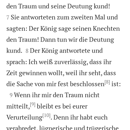


den Traum und seine Deutung kund!
Sie antworteten zum zweiten Mal und
7
sagten: Der König sage seinen Knechten
den Traum! Dann tun wir die Deutung


kund.
Der König antwortete und
8
sprach: Ich weiß zuverlässig, dass ihr
Zeit gewinnen wollt, weil ihr seht, dass
[8]

die Sache von mir fest beschlossen
ist:

Wenn ihr mir den Traum nicht
9
[9]
mitteilt,
bleibt es bei eurer
[10]
Verurteilung
. Denn ihr habt euch
verabredet, lügnerische und trügerische