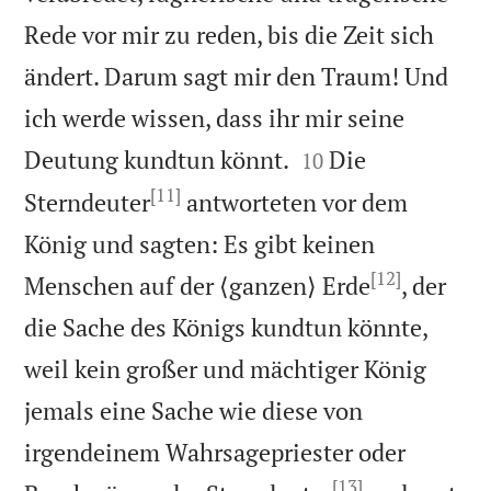
Rede vor mir zu reden, bis die Zeit sich
ändert. Darum sagt mir den Traum! Und
ich werde wissen, dass ihr mir seine


Deutung kundtun könnt.
Die
10
[11]
Sterndeuter
antworteten vor dem
König und sagten: Es gibt keinen
[12]
Menschen auf der ⟨ganzen⟩ Erde
, der
die Sache des Königs kundtun könnte,
weil kein großer und mächtiger König
jemals eine Sache wie diese von
irgendeinem Wahrsagepriester oder
[13]