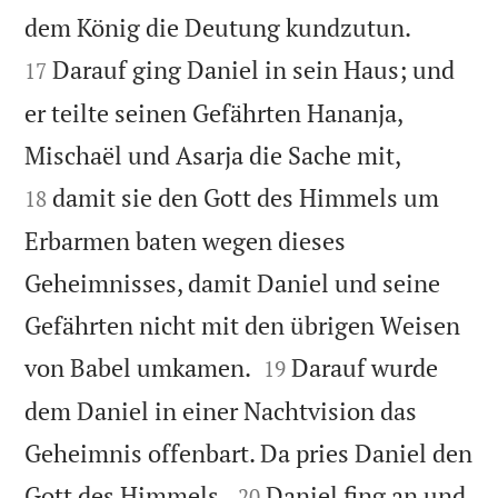


dem König die Deutung kundzutun.
Darauf ging Daniel in sein Haus; und
17
er teilte seinen Gefährten Hananja,


Mischaël und Asarja die Sache mit,
damit sie den Gott des Himmels um
18
Erbarmen baten wegen dieses
Geheimnisses, damit Daniel und seine
Gefährten nicht mit den übrigen Weisen


von Babel umkamen.
Darauf wurde
19
dem Daniel in einer Nachtvision das
Geheimnis offenbart. Da pries Daniel den


Gott des Himmels.
Daniel fing an und
20