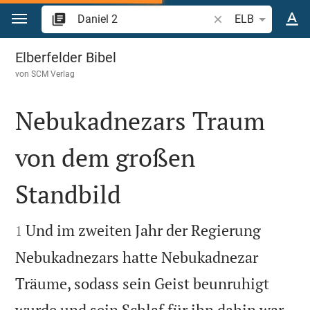
Zum Inhalt springen
Bibelstelle oder Beg
ELB
Daniel 2
Elberfelder Bibel
von
SCM Verlag
Nebukadnezars Traum
von dem großen
Standbild


Und im zweiten Jahr der Regierung
1
Nebukadnezars hatte Nebukadnezar
Träume, sodass sein Geist beunruhigt

wurde und sein Schlaf für ihn dahin war.