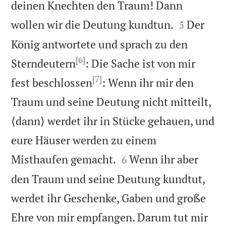
deinen Knechten den Traum! Dann


wollen wir die Deutung kundtun.
Der
5
König antwortete und sprach zu den
[6]
Sterndeutern
: Die Sache ist von mir
[7]
fest beschlossen
: Wenn ihr mir den
Traum und seine Deutung nicht mitteilt,
⟨dann⟩ werdet ihr in Stücke gehauen, und
eure Häuser werden zu einem


Misthaufen gemacht.
Wenn ihr aber
6
den Traum und seine Deutung kundtut,
werdet ihr Geschenke, Gaben und große
Ehre von mir empfangen. Darum tut mir