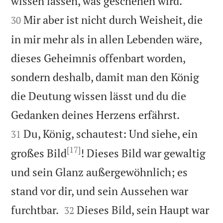


wissen lassen, was geschehen wird.
Mir aber ist nicht durch Weisheit, die
30
in mir mehr als in allen Lebenden wäre,
dieses Geheimnis offenbart worden,
sondern deshalb, damit man den König
die Deutung wissen lässt und du die


Gedanken deines Herzens erfährst.
Du, König, schautest: Und siehe, ein
31
[17]
großes Bild
! Dieses Bild war gewaltig
und sein Glanz außergewöhnlich; es
stand vor dir, und sein Aussehen war


furchtbar.
Dieses Bild, sein Haupt war
32