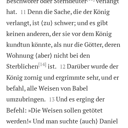
Beschwörer oder Sterndeuter
verlangt


hat.
Denn die Sache, die der König
11
verlangt, ist ⟨zu⟩ schwer; und es gibt
keinen anderen, der sie vor dem König
kundtun könnte, als nur die Götter, deren
Wohnung ⟨aber⟩ nicht bei den
[14]


Sterblichen
ist.
Darüber wurde der
12
König zornig und ergrimmte sehr, und er
befahl, alle Weisen von Babel


umzubringen.
Und es erging der
13
Befehl: »Die Weisen sollen getötet
werden!« Und man suchte ⟨auch⟩ Daniel