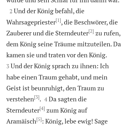

Und der König befahl, die
2
[1]
Wahrsagepriester
, die Beschwörer, die
[2]
Zauberer und die Sterndeuter
zu rufen,
dem König seine Träume mitzuteilen. Da


kamen sie und traten vor den König.
Und der König sprach zu ihnen: Ich
3
habe einen Traum gehabt, und mein
Geist ist beunruhigt, den Traum zu
[3]


verstehen
.
Da sagten die
4
[4]
Sterndeuter
zum König auf
[5]
Aramäisch
: König, lebe ewig! Sage