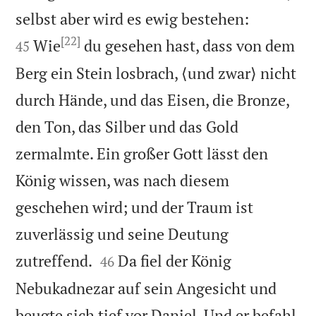


selbst aber wird es ewig bestehen:
[22]
Wie
du gesehen hast, dass von dem
45
Berg ein Stein losbrach, ⟨und zwar⟩ nicht
durch Hände, und das Eisen, die Bronze,
den Ton, das Silber und das Gold
zermalmte. Ein großer Gott lässt den
König wissen, was nach diesem
geschehen wird; und der Traum ist
zuverlässig und seine Deutung


zutreffend.
Da fiel der König
46
Nebukadnezar auf sein Angesicht und
beugte sich tief vor Daniel. Und er befahl,