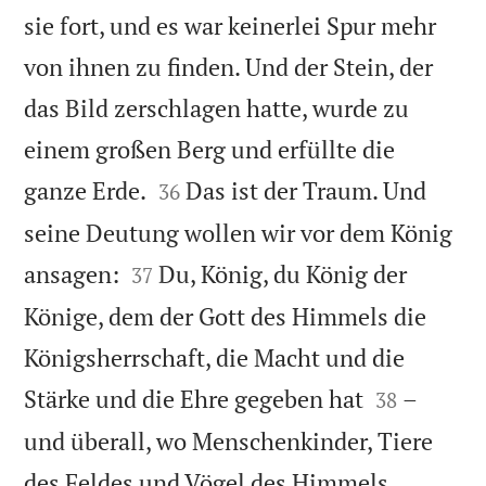
sie fort, und es war keinerlei Spur mehr
von ihnen zu finden. Und der Stein, der
das Bild zerschlagen hatte, wurde zu
einem großen Berg und erfüllte die


ganze Erde.
Das ist der Traum. Und
36
seine Deutung wollen wir vor dem König


ansagen:
Du, König, du König der
37
Könige, dem der Gott des Himmels die
Königsherrschaft, die Macht und die


Stärke und die Ehre gegeben hat
–
38
und überall, wo Menschenkinder, Tiere
des Feldes und Vögel des Himmels