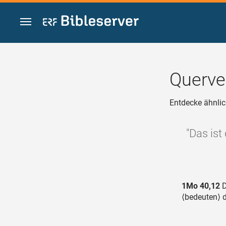
Zum Inhalt springen
Querve
Entdecke ähnlic
"Das ist
1Mo 40,12
D
⟨bedeuten⟩ d