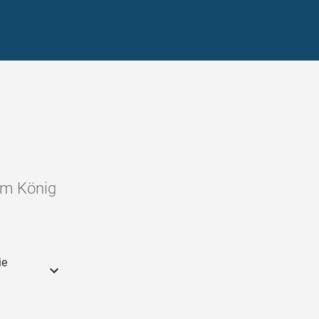
dem König
ie