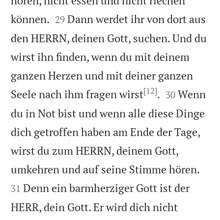
hören, nicht essen und nicht riechen


können.
Dann werdet ihr von dort aus
29
den HERRN, deinen Gott, suchen. Und du
wirst ihn finden, wenn du mit deinem
ganzen Herzen und mit deiner ganzen
[12]


Seele nach ihm fragen wirst
.
Wenn
30
du in Not bist und wenn alle diese Dinge
dich getroffen haben am Ende der Tage,
wirst du zum HERRN, deinem Gott,


umkehren und auf seine Stimme hören.
Denn ein barmherziger Gott ist der
31
HERR, dein Gott. Er wird dich nicht