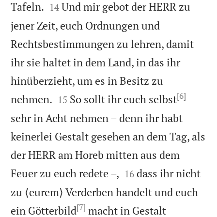


Tafeln.
Und mir gebot der HERR zu
14
jener Zeit, euch Ordnungen und
Rechtsbestimmungen zu lehren, damit
ihr sie haltet in dem Land, in das ihr
hinüberzieht, um es in Besitz zu
[6]


nehmen.
So sollt ihr euch selbst
15
sehr in Acht nehmen – denn ihr habt
keinerlei Gestalt gesehen an dem Tag, als
der HERR am Horeb mitten aus dem


Feuer zu euch redete –,
dass ihr nicht
16
zu ⟨eurem⟩ Verderben handelt und euch
[7]
ein Götterbild
macht in Gestalt