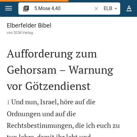
Zum Inhalt springen
Bibelstelle oder Beg
ELB
5.Mose 4
Elberfelder Bibel
von
SCM Verlag
Aufforderung zum
Gehorsam – Warnung
vor Götzendienst


Und nun, Israel, höre auf die
1
Ordnungen und auf die
Rechtsbestimmungen, die ich euch zu
tun lehre, damit ihr lebt und