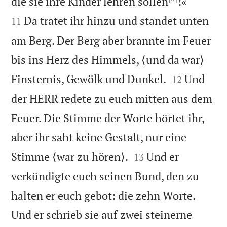


die sie ihre Kinder lehren sollen
!«
Da tratet ihr hinzu und standet unten
11
am Berg. Der Berg aber brannte im Feuer
bis ins Herz des Himmels, ⟨und da war⟩


Finsternis, Gewölk und Dunkel.
Und
12
der HERR redete zu euch mitten aus dem
Feuer. Die Stimme der Worte hörtet ihr,
aber ihr saht keine Gestalt, nur eine


Stimme ⟨war zu hören⟩.
Und er
13
verkündigte euch seinen Bund, den zu
halten er euch gebot: die zehn Worte.
Und er schrieb sie auf zwei steinerne