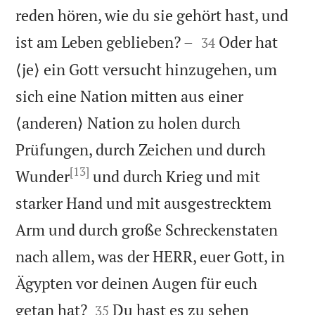
reden hören, wie du sie gehört hast, und


ist am Leben geblieben? –
Oder hat
34
⟨je⟩ ein Gott versucht hinzugehen, um
sich eine Nation mitten aus einer
⟨anderen⟩ Nation zu holen durch
Prüfungen, durch Zeichen und durch
[13]
Wunder
und durch Krieg und mit
starker Hand und mit ausgestrecktem
Arm und durch große Schreckenstaten
nach allem, was der HERR, euer Gott, in
Ägypten vor deinen Augen für euch


getan hat?
Du hast es zu sehen
35