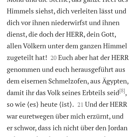
Himmels siehst, dich verleiten lässt und
dich vor ihnen niederwirfst und ihnen
dienst, die doch der HERR, dein Gott,
allen Völkern unter dem ganzen Himmel


zugeteilt hat!
Euch aber hat der HERR
20
genommen und euch herausgeführt aus
dem eisernen Schmelzofen, aus Ägypten,
[8]
damit ihr das Volk seines Erbteils seid
,


so wie ⟨es⟩ heute ⟨ist⟩.
Und der HERR
21
war euretwegen über mich erzürnt, und
er schwor, dass ich nicht über den Jordan