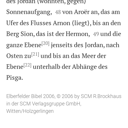
des Jordan ⟨wohnten, gegen⟩


Sonnenaufgang,
von Aroër an, das am
48
Ufer des Flusses Arnon ⟨liegt⟩, bis an den


Berg Sion, das ist der Hermon,
und die
49
[20]
ganze Ebene
jenseits des Jordan, nach
[21]
Osten zu
und bis an das Meer der
[22]
Ebene
unterhalb der Abhänge des

Pisga.
Elberfelder Bibel 2006, © 2006 by SCM R.Brockhaus
in der SCM Verlagsgruppe GmbH,
Witten/Holzgerlingen