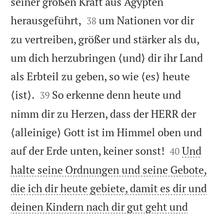
seiner großen Kraft aus Ägypten


herausgeführt,
um Nationen vor dir
38
zu vertreiben, größer und stärker als du,
um dich herzubringen ⟨und⟩ dir ihr Land
als Erbteil zu geben, so wie ⟨es⟩ heute


⟨ist⟩.
So erkenne denn heute und
39
nimm dir zu Herzen, dass der HERR der
⟨alleinige⟩ Gott ist im Himmel oben und


auf der Erde unten, keiner sonst!
Und
40
halte seine Ordnungen und seine Gebote,
die ich dir heute gebiete, damit es dir und
deinen Kindern nach dir gut geht und