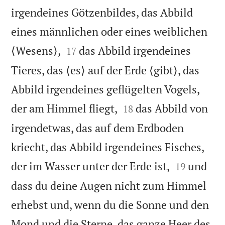
irgendeines Götzenbildes, das Abbild
eines männlichen oder eines weiblichen


⟨Wesens⟩,
das Abbild irgendeines
17
Tieres, das ⟨es⟩ auf der Erde ⟨gibt⟩, das
Abbild irgendeines geflügelten Vogels,


der am Himmel fliegt,
das Abbild von
18
irgendetwas, das auf dem Erdboden
kriecht, das Abbild irgendeines Fisches,


der im Wasser unter der Erde ist,
und
19
dass du deine Augen nicht zum Himmel
erhebst und, wenn du die Sonne und den
Mond und die Sterne, das ganze Heer des