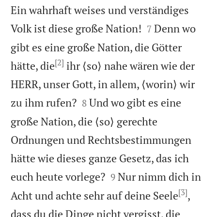
Ein wahrhaft weises und verständiges


Volk ist diese große Nation!
Denn wo
7
gibt es eine große Nation, die Götter
[2]
hätte, die
ihr ⟨so⟩ nahe wären wie der
HERR, unser Gott, in allem, ⟨worin⟩ wir


zu ihm rufen?
Und wo gibt es eine
8
große Nation, die ⟨so⟩ gerechte
Ordnungen und Rechtsbestimmungen
hätte wie dieses ganze Gesetz, das ich


euch heute vorlege?
Nur nimm dich in
9
[3]
Acht und achte sehr auf deine Seele
,
dass du die Dinge nicht vergisst, die