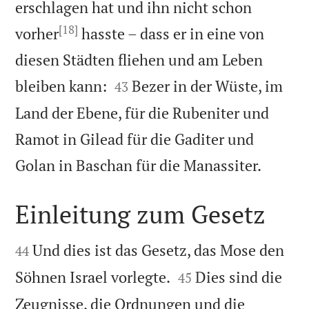
erschlagen hat und ihn nicht schon
[18]
vorher
hasste – dass er in eine von
diesen Städten fliehen und am Leben


bleiben kann:
Bezer in der Wüste, im
43
Land der Ebene, für die Rubeniter und
Ramot in Gilead für die Gaditer und

Golan in Baschan für die Manassiter.
Einleitung zum Gesetz


Und dies ist das Gesetz, das Mose den
44


Söhnen Israel vorlegte.
Dies sind die
45
Zeugnisse, die Ordnungen und die