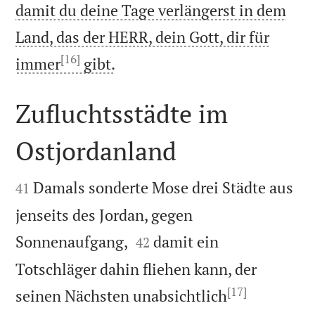
damit du deine Tage verlängerst in dem
Land, das der HERR, dein Gott, dir für
[16]

immer
gibt.
Zufluchtsstädte im
Ostjordanland


Damals sonderte Mose drei Städte aus
41
jenseits des Jordan, gegen


Sonnenaufgang,
damit ein
42
Totschläger dahin fliehen kann, der
[17]
seinen Nächsten unabsichtlich