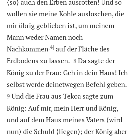
⟨so⟩ auch den Erben ausrotten! Und so
wollen sie meine Kohle auslöschen, die
mir übrig geblieben ist, um meinem
Mann weder Namen noch
[4]
Nachkommen
auf der Fläche des


Erdbodens zu lassen.
Da sagte der
8
König zu der Frau: Geh in dein Haus! Ich


selbst werde deinetwegen Befehl geben.
Und die Frau aus Tekoa sagte zum
9
König: Auf mir, mein Herr und König,
und auf dem Haus meines Vaters ⟨wird
nun⟩ die Schuld ⟨liegen⟩; der König aber