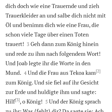
dich doch wie eine Trauernde und zieh
Trauerkleider an und salbe dich nicht mit
Öl und benimm dich wie eine Frau, die
schon viele Tage über einen Toten


trauert!
Geh dann zum König hinein
3
und rede zu ihm nach folgendem Wort!
Und Joab legte ihr die Worte in den
[2]


Mund.
Und die Frau aus Tekoa kam
4
zum König. Und sie fiel auf ihr Gesicht
zur Erde und huldigte ihm und sagte:
[3]


Hilf
, o König!
Und der König sprach
5
zu ihr: Was ⟨fehlt⟩ dir? Da sagte sie: Ach,