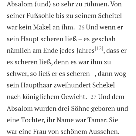
Absalom ⟨und⟩ so sehr zu rühmen. Von
seiner Fußsohle bis zu seinem Scheitel


war kein Makel an ihm.
Und wenn er
26
sein Haupt scheren ließ – es geschah
[12]
nämlich am Ende jedes Jahres
, dass er
es scheren ließ, denn es war ihm zu
schwer, so ließ er es scheren –, dann wog
sein Haupthaar zweihundert Schekel


nach königlichem Gewicht.
Und dem
27
Absalom wurden drei Söhne geboren und
eine Tochter, ihr Name war Tamar. Sie


war eine Frau von schönem Aussehen.