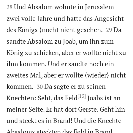
Und Absalom wohnte in Jerusalem
28
zwei volle Jahre und hatte das Angesicht


des Königs ⟨noch⟩ nicht gesehen.
Da
29
sandte Absalom zu Joab, um ihn zum
König zu schicken, aber er wollte nicht zu
ihm kommen. Und er sandte noch ein
zweites Mal, aber er wollte ⟨wieder⟩ nicht


kommen.
Da sagte er zu seinen
30
[13]
Knechten: Seht, das Feld
Joabs ist an
meiner Seite. Er hat dort Gerste. Geht hin
und steckt es in Brand! Und die Knechte


Absaloms steckten das Feld in Brand.