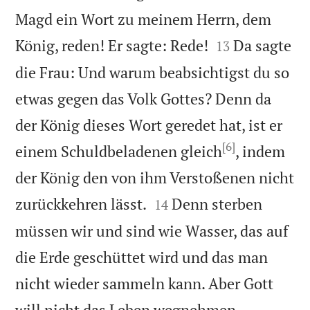
Magd ein Wort zu meinem Herrn, dem


König, reden! Er sagte: Rede!
Da sagte
13
die Frau: Und warum beabsichtigst du so
etwas gegen das Volk Gottes? Denn da
der König dieses Wort geredet hat, ist er
[6]
einem Schuldbeladenen gleich
, indem
der König den von ihm Verstoßenen nicht


zurückkehren lässt.
Denn sterben
14
müssen wir und sind wie Wasser, das auf
die Erde geschüttet wird und das man
nicht wieder sammeln kann. Aber Gott
will nicht das Leben wegnehmen,