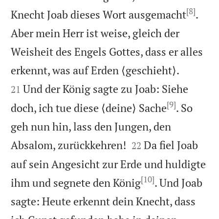
[8]
Knecht Joab dieses Wort ausgemacht
.
Aber mein Herr ist weise, gleich der
Weisheit des Engels Gottes, dass er alles


erkennt, was auf Erden ⟨geschieht⟩.
Und der König sagte zu Joab: Siehe
21
[9]
doch, ich tue diese ⟨deine⟩ Sache
. So
geh nun hin, lass den Jungen, den


Absalom, zurückkehren!
Da fiel Joab
22
auf sein Angesicht zur Erde und huldigte
[10]
ihm und segnete den König
. Und Joab
sagte: Heute erkennt dein Knecht, dass