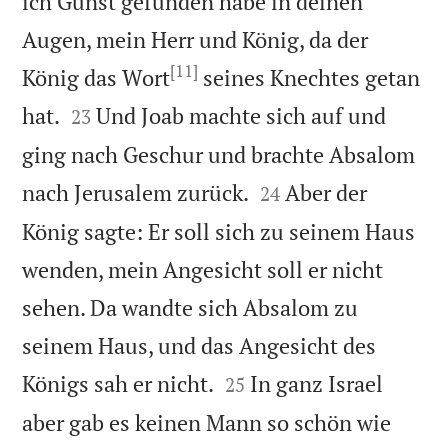
ich Gunst gefunden habe in deinen
Augen, mein Herr und König, da der
[11]
König das Wort
seines Knechtes getan


hat.
Und Joab machte sich auf und
23
ging nach Geschur und brachte Absalom


nach Jerusalem zurück.
Aber der
24
König sagte: Er soll sich zu seinem Haus
wenden, mein Angesicht soll er nicht
sehen. Da wandte sich Absalom zu
seinem Haus, und das Angesicht des


Königs sah er nicht.
In ganz Israel
25
aber gab es keinen Mann so schön wie