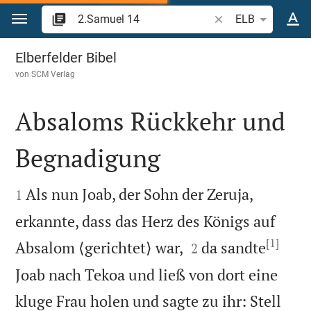
Zum Inhalt springen
Bibelstelle oder Beg
ELB
2.Samuel 14
Elberfelder Bibel
von
SCM Verlag
Absaloms Rückkehr und
Begnadigung


Als nun Joab, der Sohn der Zeruja,
1
erkannte, dass das Herz des Königs auf
[1]


Absalom ⟨gerichtet⟩ war,
da sandte
2
Joab nach Tekoa und ließ von dort eine
kluge Frau holen und sagte zu ihr: Stell