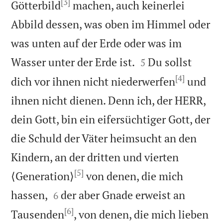
[3]
Götterbild
machen, auch keinerlei
Abbild dessen, was oben im Himmel oder
was unten auf der Erde oder was im


Wasser unter der Erde ist.
Du sollst
5
[4]
dich vor ihnen nicht niederwerfen
und
ihnen nicht dienen. Denn ich, der HERR,
dein Gott, bin ein eifersüchtiger Gott, der
die Schuld der Väter heimsucht an den
Kindern, an der dritten und vierten
[5]
⟨Generation⟩
von denen, die mich


hassen,
der aber Gnade erweist an
6
[6]
Tausenden
, von denen, die mich lieben