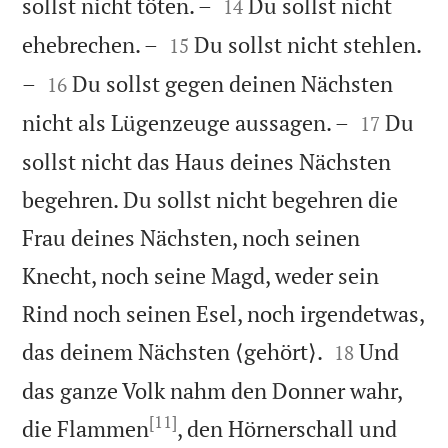


sollst nicht töten. –
Du sollst nicht
14


ehebrechen. –
Du sollst nicht stehlen.
15


–
Du sollst gegen deinen Nächsten
16


nicht als Lügenzeuge aussagen. –
Du
17
sollst nicht das Haus deines Nächsten
begehren. Du sollst nicht begehren die
Frau deines Nächsten, noch seinen
Knecht, noch seine Magd, weder sein
Rind noch seinen Esel, noch irgendetwas,


das deinem Nächsten ⟨gehört⟩.
Und
18
das ganze Volk nahm den Donner wahr,
[11]
die Flammen
, den Hörnerschall und