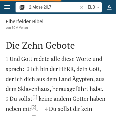
Zum Inhalt springen
Bibelstelle oder Beg
ELB
2.Mose 20
Elberfelder Bibel
von
SCM Verlag
Die Zehn Gebote


Und Gott redete alle diese Worte und
1


sprach:
Ich bin der HERR, dein Gott,
2
der ich dich aus dem Land Ägypten, aus


dem Sklavenhaus, herausgeführt habe.
[1]
Du sollst
keine andern Götter haben
3
[2]


neben mir
. –
Du sollst dir kein
4