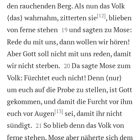
den rauchenden Berg. Als nun das Volk
[12]
⟨das⟩ wahrnahm, zitterten sie
, blieben


von ferne stehen
und sagten zu Mose:
19
Rede du mit uns, dann wollen wir hören!
Aber Gott soll nicht mit uns reden, damit


wir nicht sterben.
Da sagte Mose zum
20
Volk: Fürchtet euch nicht! Denn ⟨nur⟩
um euch auf die Probe zu stellen, ist Gott
gekommen, und damit die Furcht vor ihm
[13]
euch vor Augen
sei, damit ihr nicht


sündigt.
So blieb denn das Volk von
21
ferne stehen. Mose aber näherte sich dem