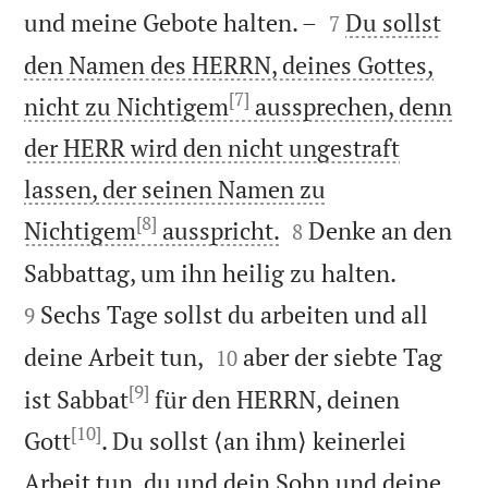


und meine Gebote halten. –
Du sollst
7
den Namen des HERRN, deines Gottes,
[7]
nicht zu Nichtigem
aussprechen, denn
der HERR wird den nicht ungestraft
lassen, der seinen Namen zu
[8]


Nichtigem
ausspricht.
Denke an den
8


Sabbattag, um ihn heilig zu halten.
Sechs Tage sollst du arbeiten und all
9


deine Arbeit tun,
aber der siebte Tag
10
[9]
ist Sabbat
für den HERRN, deinen
[10]
Gott
. Du sollst ⟨an ihm⟩ keinerlei
Arbeit tun, du und dein Sohn und deine