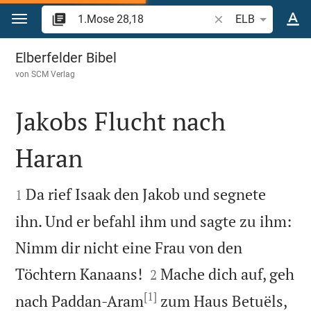
Zum Inhalt springen
Bibelstelle oder Beg
ELB
1.Mose 28
Elberfelder Bibel
von
SCM Verlag
Jakobs Flucht nach
Haran


Da rief Isaak den Jakob und segnete
1
ihn. Und er befahl ihm und sagte zu ihm:
Nimm dir nicht eine Frau von den


Töchtern Kanaans!
Mache dich auf, geh
2
[1]
nach Paddan-Aram
zum Haus Betuëls,