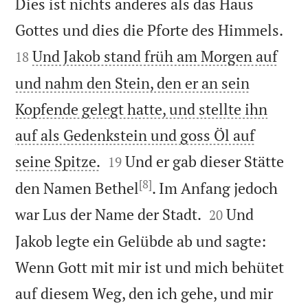
Dies ist nichts anderes als das Haus


Gottes und dies die Pforte des Himmels.
Und Jakob stand früh am Morgen auf
18
und nahm den Stein, den er an sein
Kopfende gelegt hatte, und stellte ihn
auf als Gedenkstein und goss Öl auf


seine Spitze.
Und er gab dieser Stätte
19
[8]
den Namen Bethel
. Im Anfang jedoch


war Lus der Name der Stadt.
Und
20
Jakob legte ein Gelübde ab und sagte:
Wenn Gott mit mir ist und mich behütet
auf diesem Weg, den ich gehe, und mir