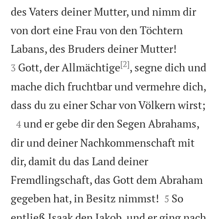
des Vaters deiner Mutter, und nimm dir
von dort eine Frau von den Töchtern


Labans, des Bruders deiner Mutter!
[2]
Gott, der Allmächtige
, segne dich und
3
mache dich fruchtbar und vermehre dich,

dass du zu einer Schar von Völkern wirst;

und er gebe dir den Segen Abrahams,
4
dir und deiner Nachkommenschaft mit
dir, damit du das Land deiner
Fremdlingschaft, das Gott dem Abraham


gegeben hat, in Besitz nimmst!
So
5
entließ Isaak den Jakob, und er ging nach