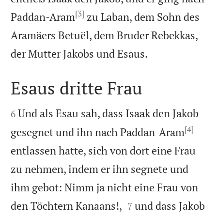
[3]
Paddan-Aram
zu Laban, dem Sohn des
Aramäers Betuël, dem Bruder Rebekkas,

der Mutter Jakobs und Esaus.
Esaus dritte Frau


Und als Esau sah, dass Isaak den Jakob
6
[4]
gesegnet und ihn nach Paddan-Aram
entlassen hatte, sich von dort eine Frau
zu nehmen, indem er ihn segnete und
ihm gebot: Nimm ja nicht eine Frau von


den Töchtern Kanaans!,
und dass Jakob
7