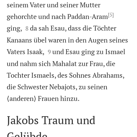
seinem Vater und seiner Mutter
[5]
gehorchte und nach Paddan-Aram


ging,
da sah Esau, dass die Töchter
8
Kanaans übel waren in den Augen seines


Vaters Isaak,
und Esau ging zu Ismael
9
und nahm sich Mahalat zur Frau, die
Tochter Ismaels, des Sohnes Abrahams,
die Schwester Nebajots, zu seinen

⟨anderen⟩ Frauen hinzu.
Jakobs Traum und
Gelübde