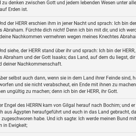
 zu denken zwischen Gott und jedem lebenden Wesen unter all
auf Erden ist.
nd der HERR erschien ihm in jener Nacht und sprach: Ich bin der
s Abraham. Fürchte dich nicht! Denn ich bin mit dir, und ich wer
 deine Nachkommen vermehren wegen meines Knechtes Abraha
nd siehe, der HERR stand über ihr und sprach: Ich bin der HERR,
s Abraham und der Gott Isaaks; das Land, auf dem du liegst, dir 
d deiner Nachkommenschaft.
ber selbst auch dann, wenn sie in dem Land ihrer Feinde sind, h
rworfen und sie nicht verabscheut, ein Ende mit ihnen zu mache
en ungültig zu machen; denn ich bin der HERR, ihr Gott.
r Engel des HERRN kam von Gilgal herauf nach Bochim; und er
h aus Ägypten heraufgeführt und euch in das Land gebracht, da
n zugeschworen habe. Und ich sagte: Ich werde meinen Bund mi
n in Ewigkeit;