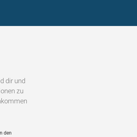
d dir und
ionen zu
achkommen
an den