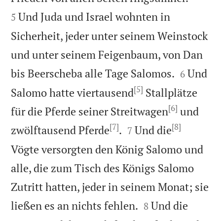
Und Juda und Israel wohnten in
5
Sicherheit, jeder unter seinem Weinstock
und unter seinem Feigenbaum, von Dan


bis Beerscheba alle Tage Salomos.
Und
6
[5]
Salomo hatte viertausend
Stallplätze
[6]
für die Pferde seiner Streitwagen
und
[7]
[8]


zwölftausend Pferde
.
Und die
7
Vögte versorgten den König Salomo und
alle, die zum Tisch des Königs Salomo
Zutritt hatten, jeder in seinem Monat; sie


ließen es an nichts fehlen.
Und die
8