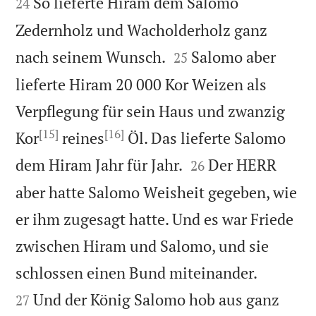
So lieferte Hiram dem Salomo
24
Zedernholz und Wacholderholz ganz


nach seinem Wunsch.
Salomo aber
25
lieferte Hiram 20 000 Kor Weizen als
Verpflegung für sein Haus und zwanzig
[15]
[16]
Kor
reines
Öl. Das lieferte Salomo


dem Hiram Jahr für Jahr.
Der HERR
26
aber hatte Salomo Weisheit gegeben, wie
er ihm zugesagt hatte. Und es war Friede
zwischen Hiram und Salomo, und sie


schlossen einen Bund miteinander.
Und der König Salomo hob aus ganz
27