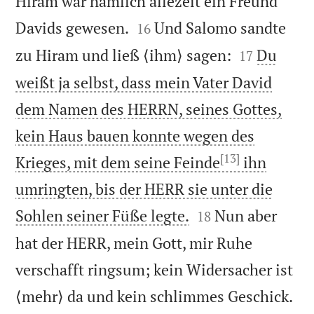
Hiram war nämlich allezeit ein Freund


Davids gewesen.
Und Salomo sandte
16


zu Hiram und ließ ⟨ihm⟩ sagen:
Du
17
weißt ja selbst, dass mein Vater David
dem Namen des HERRN, seines Gottes,
kein Haus bauen konnte wegen des
[13]
Krieges, mit dem seine Feinde
ihn
umringten, bis der HERR sie unter die


Sohlen seiner Füße legte.
Nun aber
18
hat der HERR, mein Gott, mir Ruhe
verschafft ringsum; kein Widersacher ist

⟨mehr⟩ da und kein schlimmes Geschick.