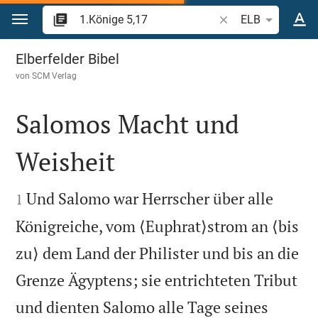
Zum Inhalt springen
Bibelstelle oder Beg
ELB
1.Könige 5
Elberfelder Bibel
von
SCM Verlag
Salomos Macht und
Weisheit


Und Salomo war Herrscher über alle
1
Königreiche, vom ⟨Euphrat⟩strom an ⟨bis
zu⟩ dem Land der Philister und bis an die
Grenze Ägyptens; sie entrichteten Tribut
und dienten Salomo alle Tage seines