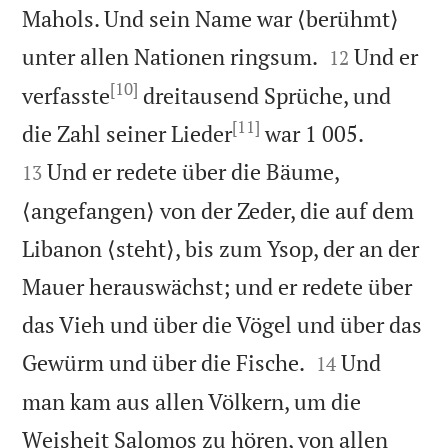
Mahols. Und sein Name war ⟨berühmt⟩


unter allen Nationen ringsum.
Und er
12
[10]
verfasste
dreitausend Sprüche, und
[11]


die Zahl seiner Lieder
war 1 005.
Und er redete über die Bäume,
13
⟨angefangen⟩ von der Zeder, die auf dem
Libanon ⟨steht⟩, bis zum Ysop, der an der
Mauer herauswächst; und er redete über
das Vieh und über die Vögel und über das


Gewürm und über die Fische.
Und
14
man kam aus allen Völkern, um die
Weisheit Salomos zu hören, von allen