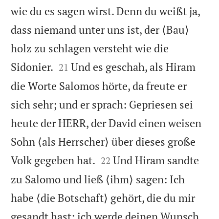
wie du es sagen wirst. Denn du weißt ja,
dass niemand unter uns ist, der ⟨Bau⟩
holz zu schlagen versteht wie die


Sidonier.
Und es geschah, als Hiram
21
die Worte Salomos hörte, da freute er
sich sehr; und er sprach: Gepriesen sei
heute der HERR, der David einen weisen
Sohn ⟨als Herrscher⟩ über dieses große


Volk gegeben hat.
Und Hiram sandte
22
zu Salomo und ließ ⟨ihm⟩ sagen: Ich
habe ⟨die Botschaft⟩ gehört, die du mir
gesandt hast; ich werde deinen Wunsch