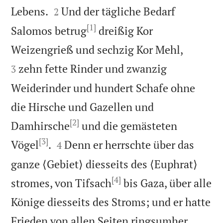


Lebens.
Und der tägliche Bedarf
2
[1]
Salomos betrug
dreißig Kor


Weizengrieß und sechzig Kor Mehl,
zehn fette Rinder und zwanzig
3
Weiderinder und hundert Schafe ohne
die Hirsche und Gazellen und
[2]
Damhirsche
und die gemästeten
[3]


Vögel
.
Denn er herrschte über das
4
ganze ⟨Gebiet⟩ diesseits des ⟨Euphrat⟩
[4]
stromes, von Tifsach
bis Gaza, über alle
Könige diesseits des Stroms; und er hatte


Frieden von allen Seiten ringsumher.