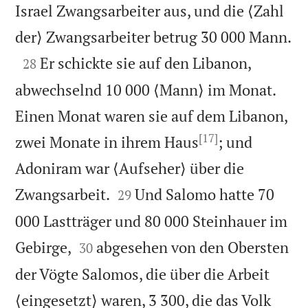
Israel Zwangsarbeiter aus, und die ⟨Zahl

der⟩ Zwangsarbeiter betrug 30 000 Mann.

Er schickte sie auf den Libanon,
28
abwechselnd 10 000 ⟨Mann⟩ im Monat.
Einen Monat waren sie auf dem Libanon,
[17]
zwei Monate in ihrem Haus
; und
Adoniram war ⟨Aufseher⟩ über die


Zwangsarbeit.
Und Salomo hatte 70
29
000 Lastträger und 80 000 Steinhauer im


Gebirge,
abgesehen von den Obersten
30
der Vögte Salomos, die über die Arbeit
⟨eingesetzt⟩ waren, 3 300, die das Volk