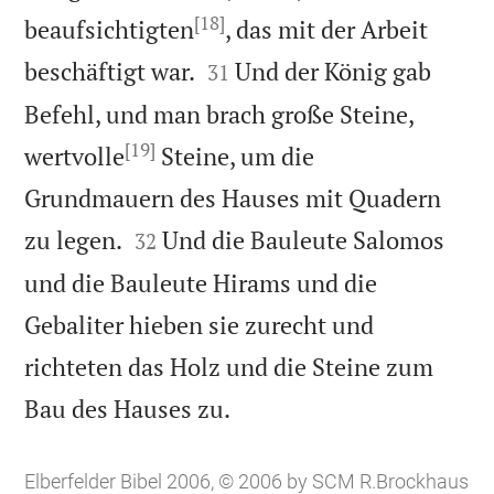
[18]
beaufsichtigten
, das mit der Arbeit


beschäftigt war.
Und der König gab
31
Befehl, und man brach große Steine,
[19]
wertvolle
Steine, um die
Grundmauern des Hauses mit Quadern


zu legen.
Und die Bauleute Salomos
32
und die Bauleute Hirams und die
Gebaliter hieben sie zurecht und
richteten das Holz und die Steine zum

Bau des Hauses zu.
Elberfelder Bibel 2006, © 2006 by SCM R.Brockhaus