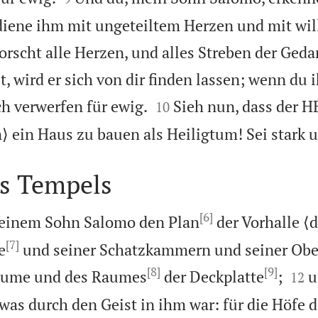
diene ihm mit ungeteiltem Herzen und mit will
rscht alle Herzen, und alles Streben der Geda
, wird er sich von dir finden lassen; wenn du 


ich verwerfen für ewig.
Sieh nun, dass der H
10
m⟩ ein Haus zu bauen als Heiligtum! Sei stark 
es Tempels
[6]
seinem Sohn Salomo den Plan
der Vorhalle ⟨
[7]
e
und seiner Schatzkammern und seiner Ob
[8]
[9]


äume und des Raumes
der Deckplatte
;
u
12
was durch den Geist in ihm war: für die Höfe 