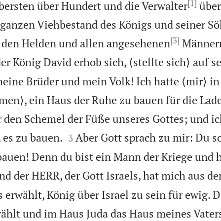
[1]
ersten über Hundert und die Verwalter
über
ganzen Viehbestand des Königs und seiner S
[3]
den Helden und allen angesehenen
Männer
er König David erhob sich, ⟨stellte sich⟩ auf 
meine Brüder und mein Volk! Ich hatte ⟨mir⟩ 
en⟩, ein Haus der Ruhe zu bauen für die Lad
den Schemel der Füße unseres Gottes; und ich


, es zu bauen.
Aber Gott sprach zu mir: Du s
3
auen! Denn du bist ein Mann der Kriege und h
nd der HERR, der Gott Israels, hat mich aus d
 erwählt, König über Israel zu sein für ewig. 
ählt und im Haus Juda das Haus meines Vaters