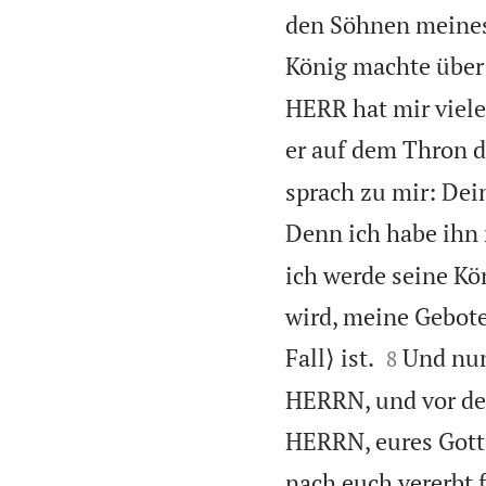
den Söhnen meines 
König machte über 
HERR hat mir viele
er auf dem Thron d
sprach zu mir: Dei
Denn ich habe ihn 
ich werde seine Kö
wird, meine Gebot


Fall⟩ ist.
Und nun
8
HERRN, und vor den
HERRN, eures Gotte
nach euch vererbt 