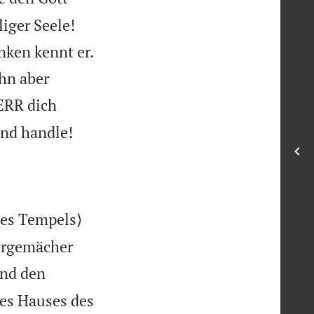
iger Seele!
nken kennt er.
ihn aber
ERR dich

und handle!
des Tempels⟩
ergemächer
nd den
des Hauses des