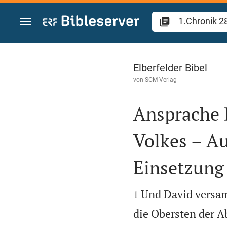
Zum Inhalt springen
1.Chronik 28
Elberfelder Bibel
von
SCM Verlag
Ansprache 
Volkes – A
Einsetzung


Und David versam
1
die Obersten der A