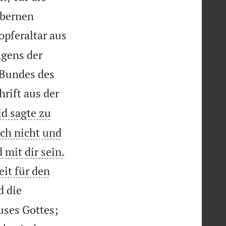
lbernen
opferaltar aus
gens der
 Bundes des
hrift aus der
d sagte zu
ich nicht und
 mit dir sein.
eit für den
d die
uses Gottes;