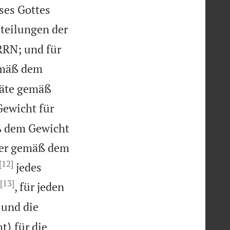
ses Gottes
bteilungen der
RRN; und für
emäß dem
eräte gemäß
Gewicht für
ß dem Gewicht
hter gemäß dem
[12]
jedes
[13]
, für jeden
 und die
⟩ für die