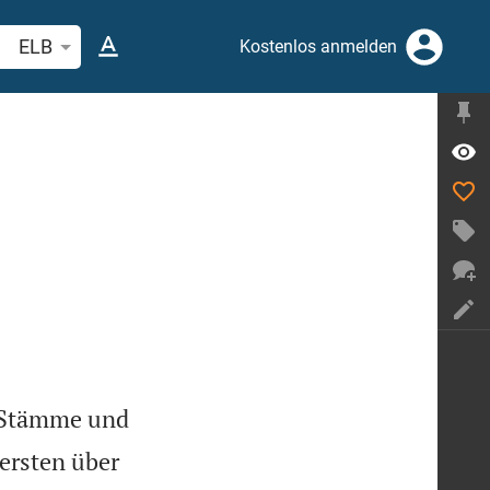
belstelle oder Begriff suchen
ELB
Kostenlos anmelden
s
r Stämme und
ersten über