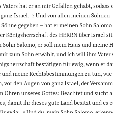
Vaters hat er an mir Gefallen gehabt, sodass


ganz Israel.
Und von allen meinen Söhnen –
5
 Söhne gegeben – hat er meinen Sohn Salomo 
er Königsherrschaft des HERRN über Israel sit
n Sohn Salomo, er soll mein Haus und meine 
mir zum Sohn erwählt, und ich will ihm Vater 
nigsherrschaft bestätigen für ewig, wenn er da
e und meine Rechtsbestimmungen zu tun, wie 
, vor den Augen von ganz Israel, der Versamm
 Ohren unseres Gottes: Beachtet und sucht a
s, damit ihr dieses gute Land besitzt und es


für ewig.
Und du, mein Sohn Salomo, erkenn
9