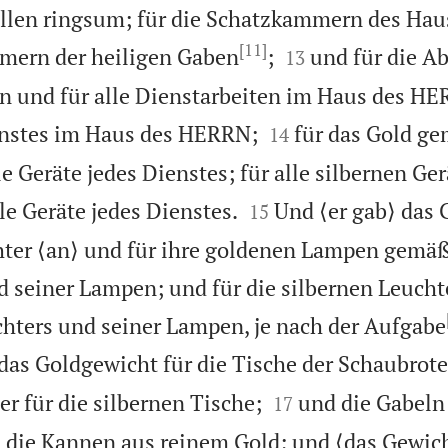
llen ringsum; für die Schatzkammern des Hau
[11]


mern der heiligen Gaben
;
und für die A
13
en und für alle Dienstarbeiten im Haus des HE


ienstes im Haus des HERRN;
für das Gold g
14
le Geräte jedes Dienstes; für alle silbernen G


le Geräte jedes Dienstes.
Und ⟨er gab⟩ das 
15
hter ⟨an⟩ und für ihre goldenen Lampen gemä
d seiner Lampen; und für die silbernen Leuc
hters und seiner Lampen, je nach der Aufgabe
das Goldgewicht für die Tische der Schaubrote


er für die silbernen Tische;
und die Gabeln
17
die Kannen aus reinem Gold; und ⟨das Gewicht