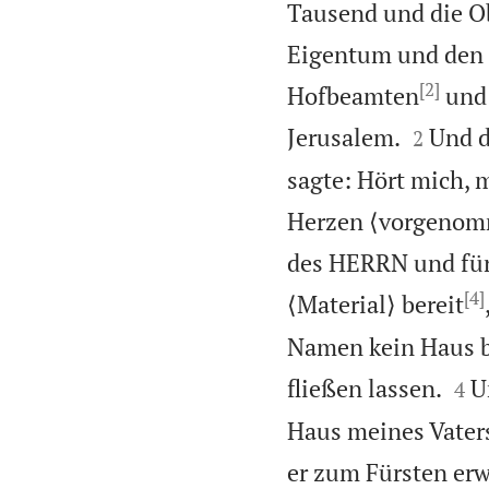
Tausend und die Ob
Eigentum und den 
[2]
Hofbeamten
und 


Jerusalem.
Und d
2
sagte: Hört mich, 
Herzen ⟨vorgenomm
des HERRN und für 
[4]
⟨Material⟩ bereit
Namen kein Haus b


fließen lassen.
U
4
Haus meines Vaters
er zum Fürsten erw