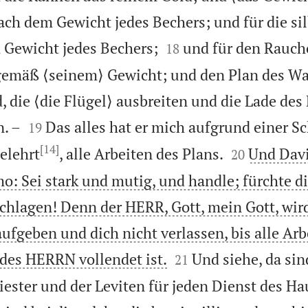
ch dem Gewicht jedes Bechers; und für die si


Gewicht jedes Bechers;
und für den Rauch
18
gemäß ⟨seinem⟩ Gewicht; und den Plan des Wa
 die ⟨die Flügel⟩ ausbreiten und die Lade des


. –
Das alles hat er mich aufgrund einer Sc
19
[14]


elehrt
, alle Arbeiten des Plans.
Und Davi
20
: Sei stark und mutig, und handle; fürchte d
schlagen! Denn der HERR, Gott, mein Gott, wird
aufgeben und dich nicht verlassen, bis alle Arb


des HERRN vollendet ist.
Und siehe, da sin
21
iester und der Leviten für jeden Dienst des Ha