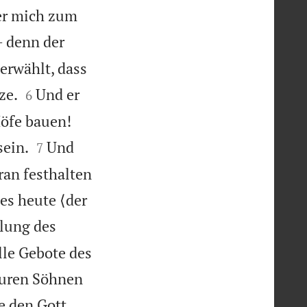
 er mich zum
 denn der
erwählt, dass


ze.
Und er
6
Höfe bauen!


sein.
Und
7
ran festhalten
es heute ⟨der
lung des
lle Gebote des
 euren Söhnen
e den Gott