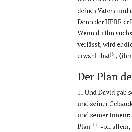
deines Vaters und 
Denn der HERR erfo
Wenn du ihn suchst
verlässt, wird er d
[5]
erwählt hat
, ⟨ih
Der Plan d


Und David gab 
11
und seiner Gebäud
und seiner Innenr
[10]
Plan
von allem, 