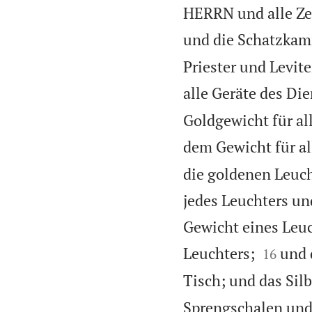
HERRN und alle Ze
und die Schatzkam
Priester und Levit
alle Geräte des D
Goldgewicht für al
dem Gewicht für al
die goldenen Leuc
jedes Leuchters un
Gewicht eines Leuc


Leuchters;
und 
16
Tisch; und das Silb
Sprengschalen und 