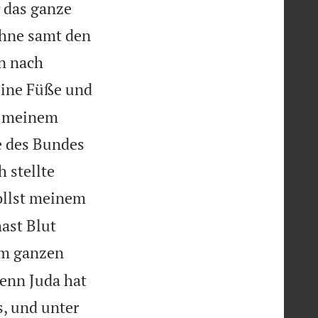
 das ganze
öhne samt den
n nach
seine Füße und
in meinem
e des Bundes
 stellte
ollst meinem
ast Blut
em ganzen
Denn Juda hat
, und unter