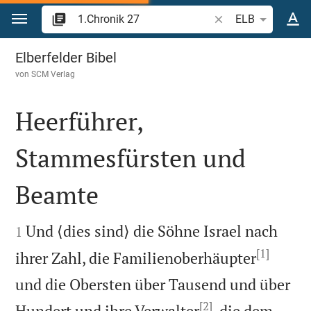
Zum Inhalt springen
Bibelstelle oder Beg
ELB
1.Chronik 27
Elberfelder Bibel
von
SCM Verlag
Heerführer,
Stammesfürsten und
Beamte


Und ⟨dies sind⟩ die Söhne Israel nach
1
[1]
ihrer Zahl, die Familienoberhäupter
und die Obersten über Tausend und über
[2]
Hundert und ihre Verwalter
, die dem