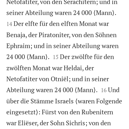
Netofatiter, von den Serachitern; und in


seiner Abteilung waren 24 000 ⟨Mann⟩.
Der elfte für den elften Monat war
14
Benaja, der Piratoniter, von den Söhnen
Ephraim; und in seiner Abteilung waren


24 000 ⟨Mann⟩.
Der zwölfte für den
15
zwölften Monat war Heldai, der
Netofatiter von Otniël; und in seiner


Abteilung waren 24 000 ⟨Mann⟩.
Und
16
über die Stämme Israels ⟨waren Folgende
eingesetzt⟩: Fürst von den Rubenitern
war Eliëser, der Sohn Sichris; von den