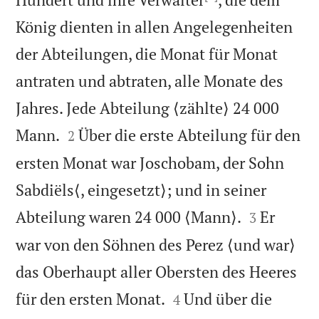
König dienten in allen Angelegenheiten
der Abteilungen, die Monat für Monat
antraten und abtraten, alle Monate des
Jahres. Jede Abteilung ⟨zählte⟩ 24 000


Mann.
Über die erste Abteilung für den
2
ersten Monat war Joschobam, der Sohn
Sabdiëls⟨, eingesetzt⟩; und in seiner


Abteilung waren 24 000 ⟨Mann⟩.
Er
3
war von den Söhnen des Perez ⟨und war⟩
das Oberhaupt aller Obersten des Heeres


für den ersten Monat.
Und über die
4