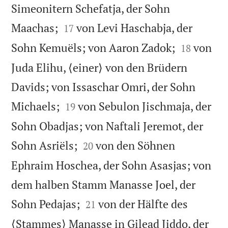
Simeonitern Schefatja, der Sohn


Maachas;
von Levi Haschabja, der
17


Sohn Kemuëls; von Aaron Zadok;
von
18
Juda Elihu, ⟨einer⟩ von den Brüdern
Davids; von Issaschar Omri, der Sohn


Michaels;
von Sebulon Jischmaja, der
19
Sohn Obadjas; von Naftali Jeremot, der


Sohn Asriëls;
von den Söhnen
20
Ephraim Hoschea, der Sohn Asasjas; von
dem halben Stamm Manasse Joel, der


Sohn Pedajas;
von der Hälfte des
21
⟨Stammes⟩ Manasse in Gilead Jiddo, der