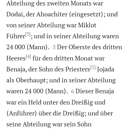
Abteilung des zweiten Monats war
Dodai, der Ahoachiter ⟨eingesetzt⟩; und
von seiner Abteilung war Miklot
[3]
Führer
; und in seiner Abteilung waren


24 000 ⟨Mann⟩.
Der Oberste des dritten
5
[4]
Heeres
für den dritten Monat war
[5]
Benaja, der Sohn des Priesters
Jojada
als Oberhaupt; und in seiner Abteilung


waren 24 000 ⟨Mann⟩.
Dieser Benaja
6
war ein Held unter den Dreißig und
⟨Anführer⟩ über die Dreißig; und über
seine Abteilung war sein Sohn