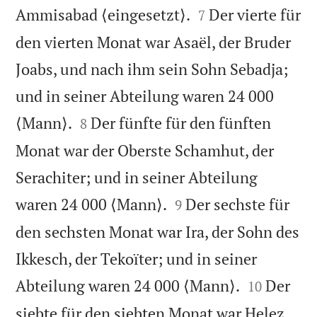


Ammisabad ⟨eingesetzt⟩.
Der vierte für
7
den vierten Monat war Asaël, der Bruder
Joabs, und nach ihm sein Sohn Sebadja;
und in seiner Abteilung waren 24 000


⟨Mann⟩.
Der fünfte für den fünften
8
Monat war der Oberste Schamhut, der
Serachiter; und in seiner Abteilung


waren 24 000 ⟨Mann⟩.
Der sechste für
9
den sechsten Monat war Ira, der Sohn des
Ikkesch, der Tekoïter; und in seiner


Abteilung waren 24 000 ⟨Mann⟩.
Der
10
siebte für den siebten Monat war Helez,