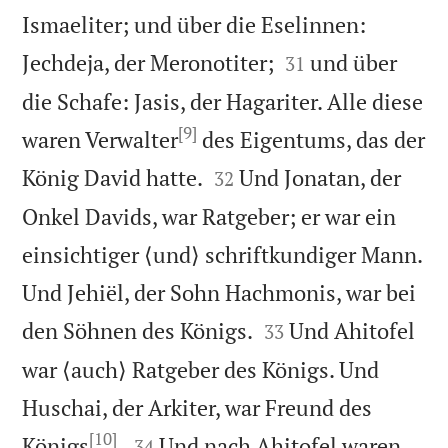
Ismaeliter; und über die Eselinnen:


Jechdeja, der Meronotiter;
und über
31
die Schafe: Jasis, der Hagariter. Alle diese
[9]
waren Verwalter
des Eigentums, das der


König David hatte.
Und Jonatan, der
32
Onkel Davids, war Ratgeber; er war ein
einsichtiger ⟨und⟩ schriftkundiger Mann.
Und Jehiël, der Sohn Hachmonis, war bei


den Söhnen des Königs.
Und Ahitofel
33
war ⟨auch⟩ Ratgeber des Königs. Und
Huschai, der Arkiter, war Freund des
[10]


Königs
.
Und nach Ahitofel waren
34