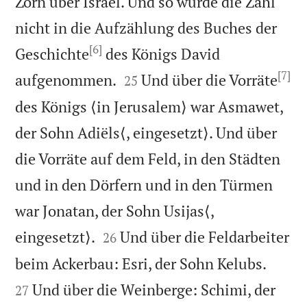
Zorn über Israel. Und so wurde die Zahl
nicht in die Aufzählung des Buches der
[6]
Geschichte
des Königs David
[7]


aufgenommen.
Und über die Vorräte
25
des Königs ⟨in Jerusalem⟩ war Asmawet,
der Sohn Adiëls⟨, eingesetzt⟩. Und über
die Vorräte auf dem Feld, in den Städten
und in den Dörfern und in den Türmen
war Jonatan, der Sohn Usijas⟨,


eingesetzt⟩.
Und über die Feldarbeiter
26


beim Ackerbau: Esri, der Sohn Kelubs.
Und über die Weinberge: Schimi, der
27