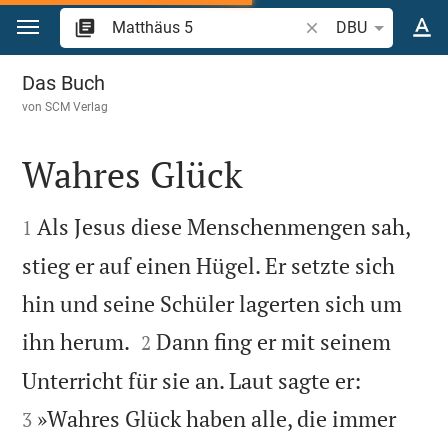
Zum Inhalt springen
Bibelstelle oder Begr
DBU
Matthäus 5
Das Buch
von
SCM Verlag
Wahres Glück


Als Jesus diese Menschenmengen sah,
1
stieg er auf einen Hügel. Er setzte sich
hin und seine Schüler lagerten sich um


ihn herum.
Dann fing er mit seinem
2


Unterricht für sie an. Laut sagte er:
»Wahres Glück haben alle, die immer
3