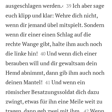


ausgeschlagen werden.‹
Ich aber sage
39
euch klipp und klar: Wehre dich nicht,
wenn dir jemand übel mitspielt. Sondern
wenn dir einer einen Schlag auf die
rechte Wange gibt, halte ihm auch noch


die linke hin!
Und wenn dich einer
40
berauben will und dir gewaltsam dein
Hemd abnimmt, dann gib ihm auch noch


deinen Mantel!
Und wenn ein
41
römischer Besatzungssoldat dich dazu
zwingt, etwas für ihn eine Meile weit zu


tragen, dann geh zwei mit ihm.
Wenn
42