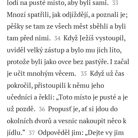


lodí na pusté místo, aby byli sami.
33
Mnozí spatřili, jak odjíždějí, a poznali je;
pěšky se tam ze všech měst sběhli a byli


tam před nimi.
Když Ježíš vystoupil,
34
uviděl velký zástup a bylo mu jich líto,
protože byli jako ovce bez pastýře. I začal


je učit mnohým věcem.
Když už čas
35
pokročil, přistoupili k němu jeho
učedníci a řekli: „Toto místo je pusté a je


už pozdě.
Propusť je, ať si jdou do
36
okolních dvorů a vesnic nakoupit něco k


jídlu.“
Odpověděl jim: „Dejte vy jim
37