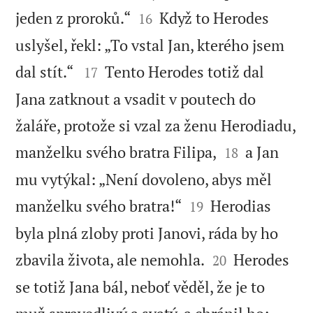


jeden z proroků.“
Když to Herodes
16
uslyšel, řekl: „To vstal Jan, kterého jsem


dal stít.“
Tento Herodes totiž dal
17
Jana zatknout a vsadit v poutech do
žaláře, protože si vzal za ženu Herodiadu,


manželku svého bratra Filipa,
a Jan
18
mu vytýkal: „Není dovoleno, abys měl


manželku svého bratra!“
Herodias
19
byla plná zloby proti Janovi, ráda by ho


zbavila života, ale nemohla.
Herodes
20
se totiž Jana bál, neboť věděl, že je to