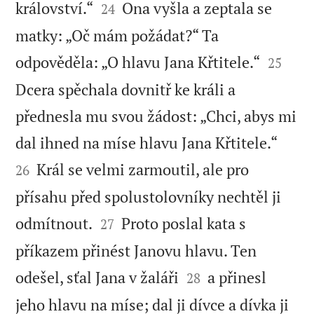


království.“
Ona vyšla a zeptala se
24
matky: „Oč mám požádat?“ Ta


odpověděla: „O hlavu Jana Křtitele.“
25
Dcera spěchala dovnitř ke králi a
přednesla mu svou žádost: „Chci, abys mi


dal ihned na míse hlavu Jana Křtitele.“
Král se velmi zarmoutil, ale pro
26
přísahu před spolustolovníky nechtěl ji


odmítnout.
Proto poslal kata s
27
příkazem přinést Janovu hlavu. Ten


odešel, sťal Jana v žaláři
a přinesl
28
jeho hlavu na míse; dal ji dívce a dívka ji