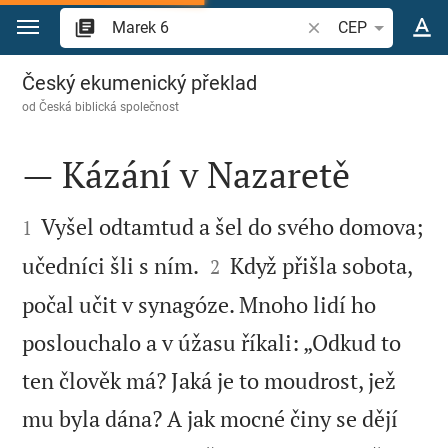
Přejít na obsah
Vyhledat biblický ve
CEP
Marek 6
Český ekumenický překlad
od
Česká biblická společnost
— Kázání v Nazaretě


Vyšel odtamtud a šel do svého domova;
1


učedníci šli s ním.
Když přišla sobota,
2
počal učit v synagóze. Mnoho lidí ho
poslouchalo a v úžasu říkali: „Odkud to
ten člověk má? Jaká je to moudrost, jež
mu byla dána? A jak mocné činy se dějí