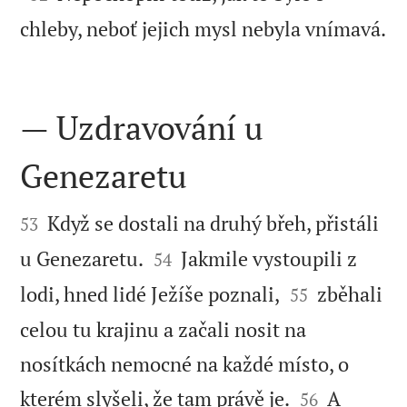
chleby, neboť jejich mysl nebyla vnímavá.

— Uzdravování u
Genezaretu


Když se dostali na druhý břeh, přistáli
53


u Genezaretu.
Jakmile vystoupili z
54


lodi, hned lidé Ježíše poznali,
zběhali
55
celou tu krajinu a začali nosit na
nosítkách nemocné na každé místo, o


kterém slyšeli, že tam právě je.
A
56