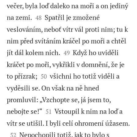
večer, byla loď daleko na moři a on jediný


na zemi.
Spatřil je zmožené
48
veslováním, neboť vítr vál proti nim; tu k
nim před svítáním kráčel po moři a chtěl


jít dál kolem nich.
Když ho uviděli
49
kráčet po moři, vykřikli v domnění, že je


to přízrak;
všichni ho totiž viděli a
50
vyděsili se. On však na ně hned
promluvil: „Vzchopte se, já jsem to,


nebojte se!“
Vstoupil k nim na loď a
51

vítr se utišil. I byli celí ohromení úžasem.

Nepochopili totiž, jak to bylo s
52