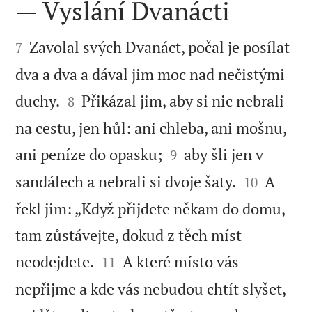
— Vyslání Dvanácti


Zavolal svých Dvanáct, počal je posílat
7
dva a dva a dával jim moc nad nečistými


duchy.
Přikázal jim, aby si nic nebrali
8
na cestu, jen hůl: ani chleba, ani mošnu,


ani peníze do opasku;
aby šli jen v
9


sandálech a nebrali si dvoje šaty.
A
10
řekl jim: „Když přijdete někam do domu,
tam zůstávejte, dokud z těch míst


neodejdete.
A které místo vás
11
nepřijme a kde vás nebudou chtít slyšet,