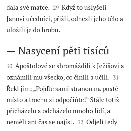


dala své matce.
Když to uslyšeli
29
Janovi učedníci, přišli, odnesli jeho tělo a

uložili je do hrobu.
— Nasycení pěti tisíců


Apoštolové se shromáždili k Ježíšovi a
30


oznámili mu všecko, co činili a učili.
31
Řekl jim: „Pojďte sami stranou na pusté
místo a trochu si odpočiňte!“ Stále totiž
přicházelo a odcházelo mnoho lidí, a


neměli ani čas se najíst.
Odjeli tedy
32