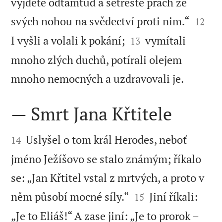
vyjděte odtamtud a setřeste prach ze


svých nohou na svědectví proti nim.“
12


I vyšli a volali k pokání;
vymítali
13
mnoho zlých duchů, potírali olejem

mnoho nemocných a uzdravovali je.
— Smrt Jana Křtitele


Uslyšel o tom král Herodes, neboť
14
jméno Ježíšovo se stalo známým; říkalo
se: „Jan Křtitel vstal z mrtvých, a proto v


něm působí mocné síly.“
Jiní říkali:
15
„Je to Eliáš!“ A zase jiní: „Je to prorok –