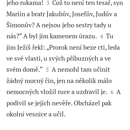


jeho rukama!
Což to není ten tesař, syn
3
Mariin a bratr Jakubův, Josefův, Judův a
Šimonův? A nejsou jeho sestry tady u


nás?“ A byl jim kamenem úrazu.
Tu
4
jim Ježíš řekl: „Prorok není beze cti, leda
ve své vlasti, u svých příbuzných a ve


svém domě.“
A nemohl tam učinit
5
žádný mocný čin, jen na několik málo


nemocných vložil ruce a uzdravil je.
A
6
podivil se jejich nevěře. Obcházel pak

okolní vesnice a učil.