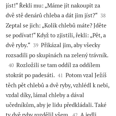
jíst!“ Řekli mu: „Máme jít nakoupit za


dvě stě denárů chleba a dát jim jíst?“
38
Zeptal se jich: „Kolik chlebů máte? Jděte
se podívat!“ Když to zjistili, řekli: „Pět, a


dvě ryby.“
Přikázal jim, aby všecky
39

rozsadili po skupinách na zelený trávník.

Rozložili se tam oddíl za oddílem
40


stokrát po padesáti.
Potom vzal Ježíš
41
těch pět chlebů a dvě ryby, vzhlédl k nebi,
vzdal díky, lámal chleby a dával
učedníkům, aby je lidu předkládali. Také


ty dvě ryby rozdělil všem.
A jedli
42