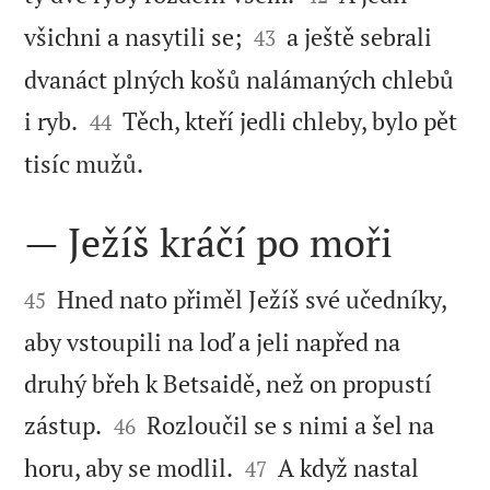


všichni a nasytili se;
a ještě sebrali
43
dvanáct plných košů nalámaných chlebů


i ryb.
Těch, kteří jedli chleby, bylo pět
44

tisíc mužů.
— Ježíš kráčí po moři


Hned nato přiměl Ježíš své učedníky,
45
aby vstoupili na loď a jeli napřed na
druhý břeh k Betsaidě, než on propustí


zástup.
Rozloučil se s nimi a šel na
46


horu, aby se modlil.
A když nastal
47