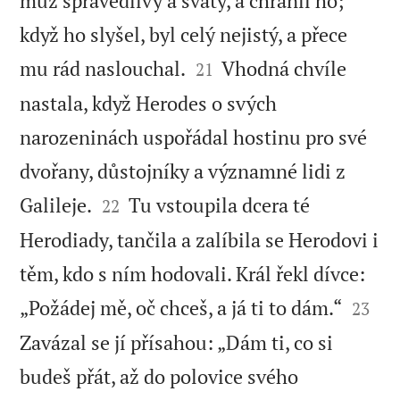
muž spravedlivý a svatý, a chránil ho;
když ho slyšel, byl celý nejistý, a přece


mu rád naslouchal.
Vhodná chvíle
21
nastala, když Herodes o svých
narozeninách uspořádal hostinu pro své
dvořany, důstojníky a významné lidi z


Galileje.
Tu vstoupila dcera té
22
Herodiady, tančila a zalíbila se Herodovi i
těm, kdo s ním hodovali. Král řekl dívce:


„Požádej mě, oč chceš, a já ti to dám.“
23
Zavázal se jí přísahou: „Dám ti, co si
budeš přát, až do polovice svého