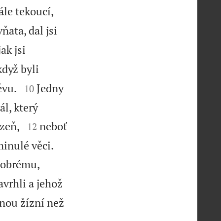
ále tekoucí,
ňata, dal jsi
ak jsi
když byli


ěvu.
Jedny
10
ál, který


ýzeň,
neboť
12


minulé věci.
 dobrému,
avrhli a jehož
inou žízní než