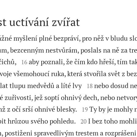
 uctívání zvířat
ážné myšlení plné bezpráví, pro něž v bludu sl
, bezcenným nestvůrám, poslals na ně za tre


čichů,
aby poznali, že čím kdo hřeší, tím ta
16
voje všemohoucí ruka, která stvořila svět z be


lat tlupu medvědů a líté lvy
nebo dosud n
18
 zuřivosti, jež soptí ohnivý dech, nebo netvory


ž z očí srší ohnivé blesky.
Ty by je mohly 
19


bit hrůzou svého pohledu.
I bez toho mohl
20
 postiženi spravedlivým trestem a rozprášen