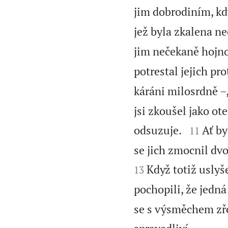
jim dobrodiním, kd
jež byla zkalena ne
jim nečekaně hojno
potrestal jejich pr
káráni milosrdně –,
jsi zkoušel jako ote


odsuzuje.
Ať by
11
se jich zmocnil dv
Když totiž uslyš
13
pochopili, že jedn
se s výsměchem zřek
