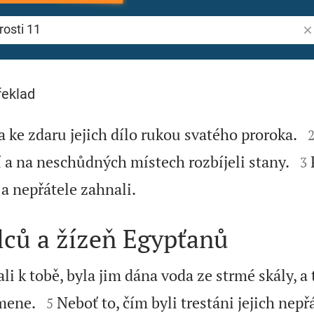
Vy
1
řeklad
 ke zdaru jejich dílo rukou svatého proroka.

a na neschůdných místech rozbíjeli stany.
3

a nepřátele zahnali.
lců a žízeň Egypťanů
ali k tobě, byla jim dána voda ze strmé skály, a t


amene.
Neboť to, čím byli trestáni jejich nepřá
5