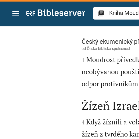
Přejít na obsah
Kniha Moudrosti 1
Český ekumenický p
od
Česká biblická společnost

Moudrost přivedla
1
neobývanou pouští 
odpor protivníkům 
Žízeň Izrae


Když žíznili a vol
4
žízeň z tvrdého k