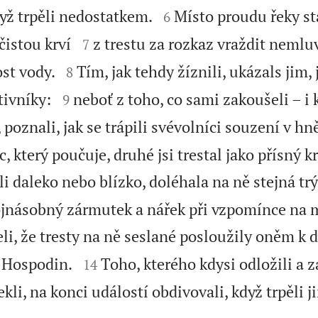


yž trpěli nedostatkem.
Místo proudu řeky st
6


čistou krví
z trestu za rozkaz vraždit nemluv
7


st vody.
Tím, jak tehdy žíznili, ukázals jim, j
8


otivníky:
neboť z toho, co sami zakoušeli – i 
9
 poznali, jak se trápili svévolníci souzení v hn
c, který poučuje, druhé jsi trestal jako přísný kr
li daleko nebo blízko, doléhala na ně stejná tr
ojnásobný zármutek a nářek při vzpomínce na 
eli, že tresty na ně seslané posloužily oněm k


á Hospodin.
Toho, kterého kdysi odložili a z
14
li, na konci událostí obdivovali, když trpěli j