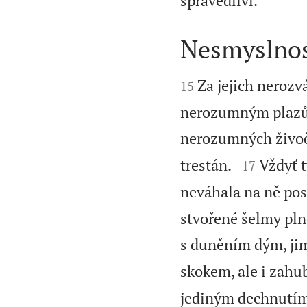
spravedliví.
Nesmyslnost


Za jejich nerozv
15
nerozumným plazům
nerozumných živo


trestán.
Vždyť t
17
neváhala na ně pos
stvořené šelmy plné
s duněním dým, jim
skokem, ale i zahu
jediným dechnutím,