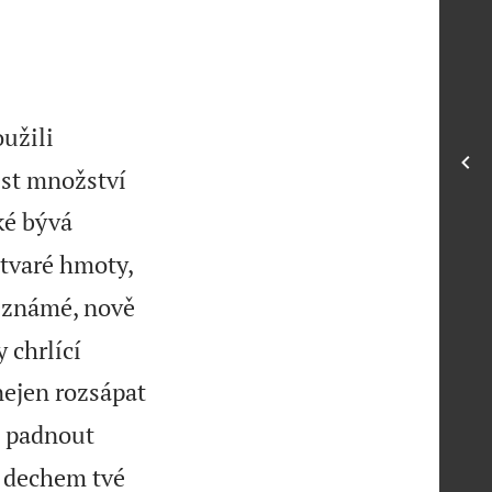
oužili
st množství
ké bývá
ztvaré hmoty,
eznámé, nově
 chrlící
nejen rozsápat
i padnout
i dechem tvé