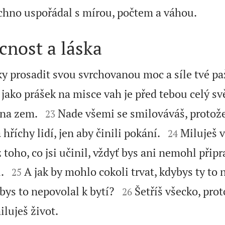

šechno uspořádal s mírou, počtem a váhou.
cnost a láska
y prosadit svou svrchovanou moc a síle tvé pa
jako prášek na misce vah je před tebou celý sv


í na zem.
Nade všemi se smilováváš, protož
23


hříchy lidí, jen aby činili pokání.
Miluješ v
24
z toho, co jsi učinil, vždyť bys ani nemohl připr


i.
A jak by mohlo cokoli trvat, kdybys ty to 
25


bys to nepovolal k bytí?
Šetříš všecko, proto
26

iluješ život.