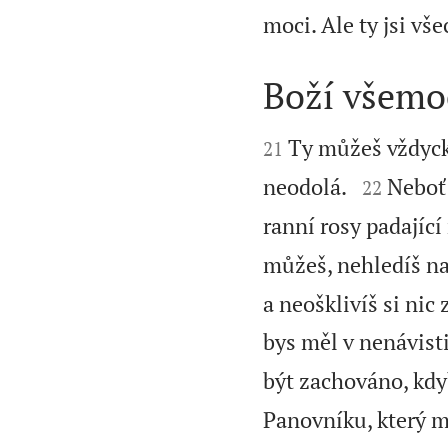
moci. Ale ty jsi v
Boží všemo


Ty můžeš vždyck
21


neodolá.
Neboť 
22
ranní rosy padajíc
můžeš, nehledíš na 
a neošklivíš si nic 
bys měl v nenávist
být zachováno, kdy
Panovníku, který m