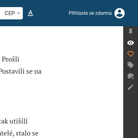
hledat biblický verš nebo slovo
CEP
Přihlaste se zdarma


Prošli
2

Postavili se na
ak utišili
telé, stalo se