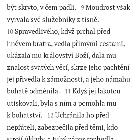


být skryto, v čem padli.
Moudrost však
9


vyrvala své služebníky z tísně.
Spravedlivého, když prchal před
10
hněvem bratra, vedla přímými cestami,
ukázala mu království Boží, dala mu
znalost svatých věcí, skrze jeho pachtění
jej přivedla k zámožnosti, a jeho námahu


bohatě odměnila.
Když jej lakotou
11
utiskovali, byla s ním a pomohla mu


k bohatství.
Uchránila ho před
12
nepřáteli, zabezpečila před těmi, kdo
strojí úklady, a tuhý zápas rozhodla