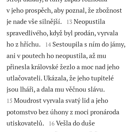
v jeho prospěch, aby poznal, že zbožnost


je nade vše silnější.
Neopustila
13
spravedlivého, když byl prodán, vyrvala


ho z hříchu.
Sestoupila s ním do jámy,
14
ani v poutech ho neopustila, až mu
přinesla královské žezlo a moc nad jeho
utlačovateli. Ukázala, že jeho tupitelé


jsou lháři, a dala mu věčnou slávu.
Moudrost vyrvala svatý lid a jeho
15
potomstvo bez úhony z moci pronároda


utiskovatelů.
Vešla do duše
16