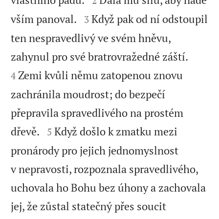
2


vším panoval.
Když pak od ní odstoupil
3
ten nespravedlivý ve svém hněvu,


zahynul pro své bratrovražedné záští.
Zemi kvůli němu zatopenou znovu
4
zachránila moudrost; do bezpečí
přepravila spravedlivého na prostém


dřevě.
Když došlo k zmatku mezi
5
pronárody pro jejich jednomyslnost
v nepravosti, rozpoznala spravedlivého,
uchovala ho Bohu bez úhony a zachovala
jej, že zůstal statečný přes soucit