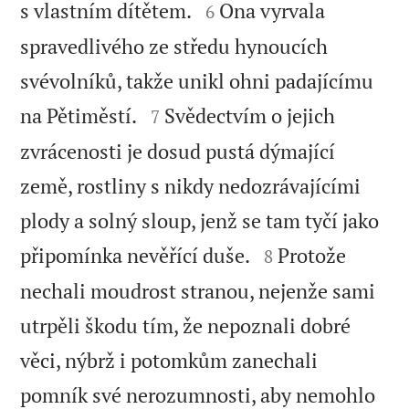


s vlastním dítětem.
Ona vyrvala
6
spravedlivého ze středu hynoucích
svévolníků, takže unikl ohni padajícímu


na Pětiměstí.
Svědectvím o jejich
7
zvrácenosti je dosud pustá dýmající
země, rostliny s nikdy nedozrávajícími
plody a solný sloup, jenž se tam tyčí jako


připomínka nevěřící duše.
Protože
8
nechali moudrost stranou, nejenže sami
utrpěli škodu tím, že nepoznali dobré
věci, nýbrž i potomkům zanechali
pomník své nerozumnosti, aby nemohlo