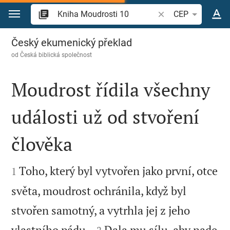
Přejít na obsah
Vyhledat biblický ve
CEP
Kniha Moudrosti 10
Český ekumenický překlad
od
Česká biblická společnost
Moudrost řídila všechny
události už od stvoření
člověka


Toho, který byl vytvořen jako první, otce
1
světa, moudrost ochránila, když byl
stvořen samotný, a vytrhla jej z jeho


vlastního pádu.
Dala mu sílu, aby nade