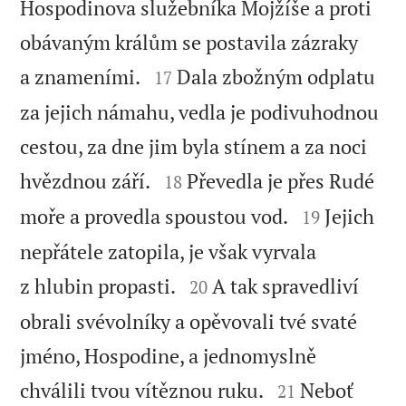
Hospodinova služebníka Mojžíše a proti
obávaným králům se postavila zázraky


a znameními.
Dala zbožným odplatu
17
za jejich námahu, vedla je podivuhodnou
cestou, za dne jim byla stínem a za noci


hvězdnou září.
Převedla je přes Rudé
18


moře a provedla spoustou vod.
Jejich
19
nepřátele zatopila, je však vyrvala


z hlubin propasti.
A tak spravedliví
20
obrali svévolníky a opěvovali tvé svaté
jméno, Hospodine, a jednomyslně


chválili tvou vítěznou ruku.
Neboť
21