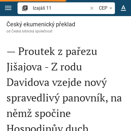
Přejít na obsah
Vyhledat biblický ve
CEP
Izajáš 11
Český ekumenický překlad
od
Česká biblická společnost
— Proutek z pařezu
Jišajova - Z rodu
Davidova vzejde nový
spravedlivý panovník, na
němž spočine
Hospodinův duch.