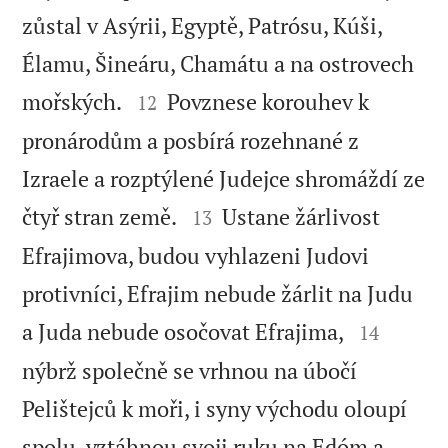
zůstal v Asýrii, Egyptě, Patrósu, Kúši,
Élamu, Šineáru, Chamátu a na ostrovech


mořských.
Povznese korouhev k
12
pronárodům a posbírá rozehnané z
Izraele a rozptýlené Judejce shromáždí ze


čtyř stran země.
Ustane žárlivost
13
Efrajimova, budou vyhlazeni Judovi
protivníci, Efrajim nebude žárlit na Judu


a Juda nebude osočovat Efrajima,
14
nýbrž společně se vrhnou na úbočí
Pelištejců k moři, i syny východu oloupí
spolu, vztáhnou svoji ruku na Edóm a