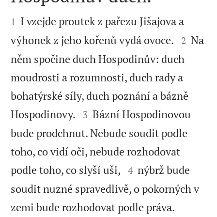


I vzejde proutek z pařezu Jišajova a
1


výhonek z jeho kořenů vydá ovoce.
Na
2
něm spočine duch Hospodinův: duch
moudrosti a rozumnosti, duch rady a
bohatýrské síly, duch poznání a bázně


Hospodinovy.
Bázní Hospodinovou
3
bude prodchnut. Nebude soudit podle
toho, co vidí oči, nebude rozhodovat


podle toho, co slyší uši,
nýbrž bude
4
soudit nuzné spravedlivě, o pokorných v
zemi bude rozhodovat podle práva.