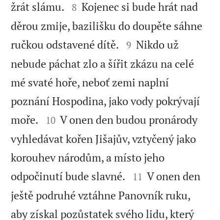


žrát slámu.
Kojenec si bude hrát nad
8
děrou zmije, bazilišku do doupěte sáhne


ručkou odstavené dítě.
Nikdo už
9
nebude páchat zlo a šířit zkázu na celé
mé svaté hoře, neboť zemi naplní
poznání Hospodina, jako vody pokrývají


moře.
V onen den budou pronárody
10
vyhledávat kořen Jišajův, vztyčený jako
korouhev národům, a místo jeho


odpočinutí bude slavné.
V onen den
11
ještě podruhé vztáhne Panovník ruku,
aby získal pozůstatek svého lidu, který