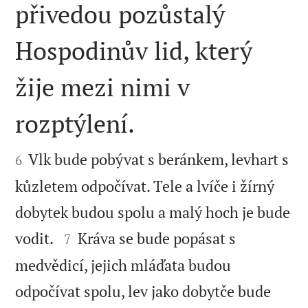
přivedou pozůstalý
Hospodinův lid, který
žije mezi nimi v
rozptýlení.


Vlk bude pobývat s beránkem, levhart s
6
kůzletem odpočívat. Tele a lvíče i žírný
dobytek budou spolu a malý hoch je bude


vodit.
Kráva se bude popásat s
7
medvědicí, jejich mláďata budou
odpočívat spolu, lev jako dobytče bude