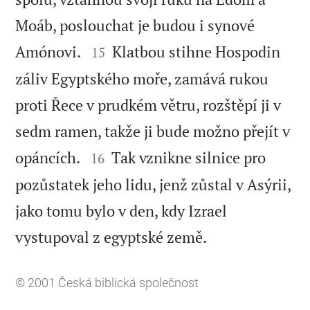
Moáb, poslouchat je budou i synové


Amónovi.
Klatbou stihne Hospodin
15
záliv Egyptského moře, zamává rukou
proti Řece v prudkém větru, rozštěpí ji v
sedm ramen, takže ji bude možno přejít v


opáncích.
Tak vznikne silnice pro
16
pozůstatek jeho lidu, jenž zůstal v Asýrii,
jako tomu bylo v den, kdy Izrael

vystupoval z egyptské země.
© 2001
Česká biblická společnost