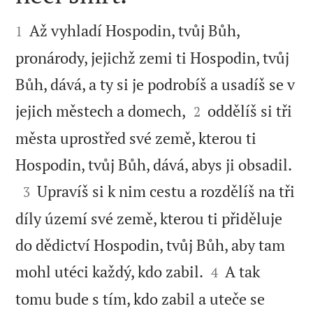


Až vyhladí Hospodin, tvůj Bůh,
1
pronárody, jejichž zemi ti Hospodin, tvůj
Bůh, dává, a ty si je podrobíš a usadíš se v


jejich městech a domech,
oddělíš si tři
2
města uprostřed své země, kterou ti

Hospodin, tvůj Bůh, dává, abys ji obsadil.

Upravíš si k nim cestu a rozdělíš na tři
3
díly území své země, kterou ti přiděluje
do dědictví Hospodin, tvůj Bůh, aby tam


mohl utéci každý, kdo zabil.
A tak
4
tomu bude s tím, kdo zabil a uteče se