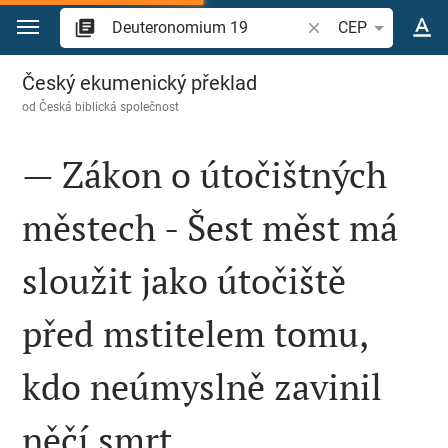
Přejít na obsah
Vyhledat biblický ve
CEP
Deuteronomium 19
Český ekumenický překlad
od
Česká biblická společnost
— Zákon o útočištných
městech - Šest měst má
sloužit jako útočiště
před mstitelem tomu,
kdo neúmyslně zavinil
něčí smrt.