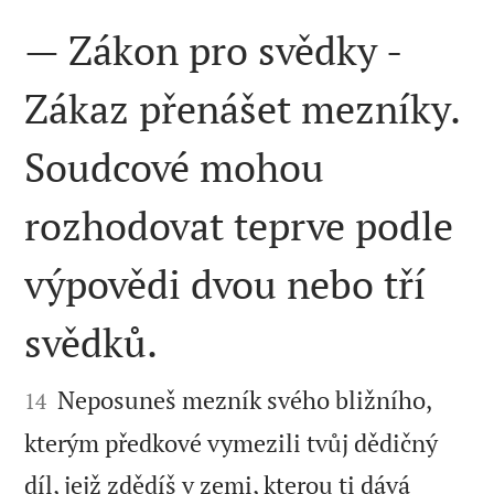
— Zákon pro svědky -
Zákaz přenášet mezníky.
Soudcové mohou
rozhodovat teprve podle
výpovědi dvou nebo tří
svědků.


Neposuneš mezník svého bližního,
14
kterým předkové vymezili tvůj dědičný
díl, jejž zdědíš v zemi, kterou ti dává