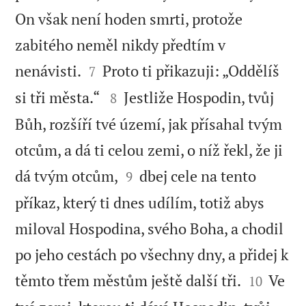
On však není hoden smrti, protože
zabitého neměl nikdy předtím v


nenávisti.
Proto ti přikazuji: „Oddělíš
7


si tři města.“
Jestliže Hospodin, tvůj
8
Bůh, rozšíří tvé území, jak přísahal tvým
otcům, a dá ti celou zemi, o níž řekl, že ji


dá tvým otcům,
dbej cele na tento
9
příkaz, který ti dnes udílím, totiž abys
miloval Hospodina, svého Boha, a chodil
po jeho cestách po všechny dny, a přidej k


těmto třem městům ještě další tři.
Ve
10