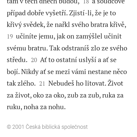


tam v těch dnech budou,
a soudcové
18
případ dobře vyšetří. Zjistí-li, že je to


křivý svědek, že nařkl svého bratra křivě,
učiníte jemu, jak on zamýšlel učinit
19
svému bratru. Tak odstraníš zlo ze svého


středu.
Ať to ostatní uslyší a ať se
20
bojí. Nikdy ať se mezi vámi nestane něco


tak zlého.
Nebudeš ho litovat. Život
21
za život, oko za oko, zub za zub, ruka za

ruku, noha za nohu.
© 2001
Česká biblická společnost