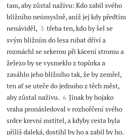
tam, aby zůstal naživu: Kdo zabil svého
bližního neúmyslně, aniž jej kdy předtím


nenáviděl,
třeba ten, kdo by šel se
5
svým bližním do lesa rubat dříví a
rozmáchl se sekerou při kácení stromu a
železo by se vysmeklo z topůrka a
zasáhlo jeho bližního tak, že by zemřel,
ten ať se uteče do jednoho z těch měst,


aby zůstal naživu.
Jinak by hojako
6
vraha pronásledoval v rozhořčení svého
srdce krevní mstitel, a kdyby cesta byla
příliš daleká, dostihl by ho a zabil by ho.