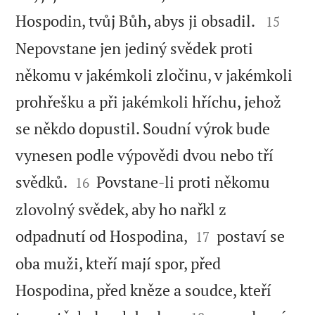


Hospodin, tvůj Bůh, abys ji obsadil.
15
Nepovstane jen jediný svědek proti
někomu v jakémkoli zločinu, v jakémkoli
prohřešku a při jakémkoli hříchu, jehož
se někdo dopustil. Soudní výrok bude
vynesen podle výpovědi dvou nebo tří


svědků.
Povstane-li proti někomu
16
zlovolný svědek, aby ho nařkl z


odpadnutí od Hospodina,
postaví se
17
oba muži, kteří mají spor, před
Hospodina, před kněze a soudce, kteří