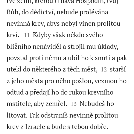
tvé zemi, kterou ti dává Hospodin, tvůj
Bůh, do dědictví, nebude prolévána
nevinná krev, abys nebyl vinen prolitou


krví.
Kdyby však někdo svého
11
bližního nenáviděl a strojil mu úklady,
povstal proti němu a ubil ho k smrti a pak


utekl do některého z těch měst,
starší
12
z jeho města pro něho pošlou, vezmou ho
odtud a předají ho do rukou krevního


mstitele, aby zemřel.
Nebudeš ho
13
litovat. Tak odstraníš nevinně prolitou

krev z Izraele a bude s tebou dobře.