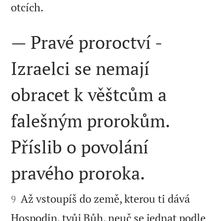

otcích.
— Pravé proroctví -
Izraelci se nemají
obracet k věštcům a
falešným prorokům.
Příslib o povolání
pravého proroka.


Až vstoupíš do země, kterou ti dává
9
Hospodin, tvůj Bůh, neuč se jednat podle