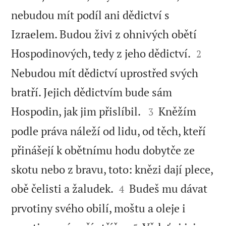
nebudou mít podíl ani dědictví s
Izraelem. Budou živi z ohnivých obětí


Hospodinových, tedy z jeho dědictví.
2
Nebudou mít dědictví uprostřed svých
bratří. Jejich dědictvím bude sám


Hospodin, jak jim přislíbil.
Kněžím
3
podle práva náleží od lidu, od těch, kteří
přinášejí k obětnímu hodu dobytče ze
skotu nebo z bravu, toto: knězi dají plece,


obě čelisti a žaludek.
Budeš mu dávat
4
prvotiny svého obilí, moštu a oleje i