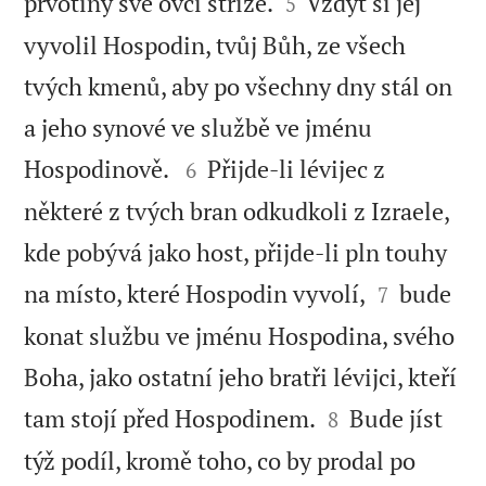


prvotiny své ovčí stříže.
Vždyť si jej
5
vyvolil Hospodin, tvůj Bůh, ze všech
tvých kmenů, aby po všechny dny stál on
a jeho synové ve službě ve jménu


Hospodinově.
Přijde-li lévijec z
6
některé z tvých bran odkudkoli z Izraele,
kde pobývá jako host, přijde-li pln touhy


na místo, které Hospodin vyvolí,
bude
7
konat službu ve jménu Hospodina, svého
Boha, jako ostatní jeho bratři lévijci, kteří


tam stojí před Hospodinem.
Bude jíst
8
týž podíl, kromě toho, co by prodal po