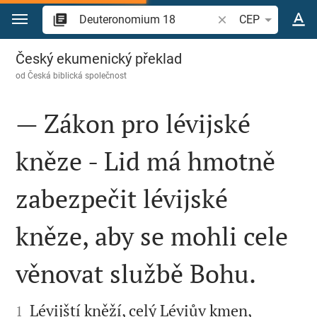
Přejít na obsah
Vyhledat biblický ve
CEP
Deuteronomium 18
Český ekumenický překlad
od
Česká biblická společnost
— Zákon pro lévijské
kněze - Lid má hmotně
zabezpečit lévijské
kněze, aby se mohli cele
věnovat službě Bohu.


Lévijští kněží, celý Léviův kmen,
1