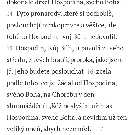


dokonale držet Hospodina, svého Boha.
Tyto pronárody, které si podrobíš,
14
poslouchají mrakopravce a věštce, ale


tobě to Hospodin, tvůj Bůh, nedovolil.
Hospodin, tvůj Bůh, ti povolá z tvého
15
středu, z tvých bratří, proroka, jako jsem


já. Jeho budete poslouchat
zcela
16
podle toho, co jsi žádal od Hospodina,
svého Boha, na Chorébu v den
shromáždění: „Kéž neslyším už hlas
Hospodina, svého Boha, a nevidím už ten


veliký oheň, abych nezemřel.“
17