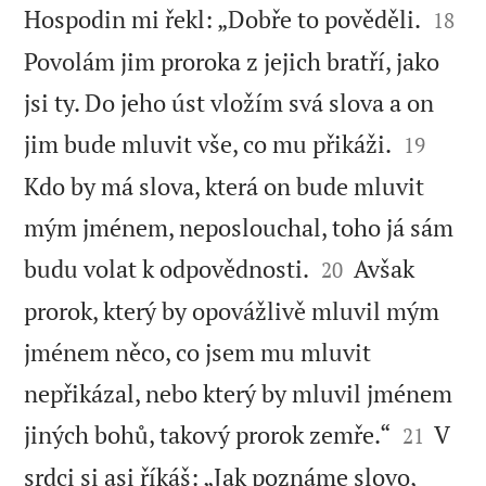


Hospodin mi řekl: „Dobře to pověděli.
18
Povolám jim proroka z jejich bratří, jako
jsi ty. Do jeho úst vložím svá slova a on


jim bude mluvit vše, co mu přikáži.
19
Kdo by má slova, která on bude mluvit
mým jménem, neposlouchal, toho já sám


budu volat k odpovědnosti.
Avšak
20
prorok, který by opovážlivě mluvil mým
jménem něco, co jsem mu mluvit
nepřikázal, nebo který by mluvil jménem


jiných bohů, takový prorok zemře.“
V
21
srdci si asi říkáš: „Jak poznáme slovo,