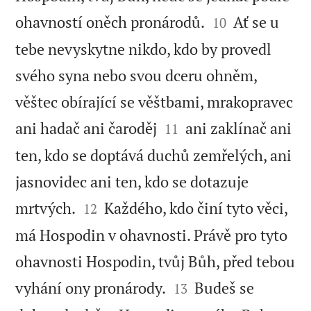


ohavností oněch pronárodů.
Ať se u
10
tebe nevyskytne nikdo, kdo by provedl
svého syna nebo svou dceru ohněm,
věštec obírající se věštbami, mrakopravec


ani hadač ani čaroděj
ani zaklínač ani
11
ten, kdo se doptává duchů zemřelých, ani
jasnovidec ani ten, kdo se dotazuje


mrtvých.
Každého, kdo činí tyto věci,
12
má Hospodin v ohavnosti. Právě pro tyto
ohavnosti Hospodin, tvůj Bůh, před tebou


vyhání ony pronárody.
Budeš se
13