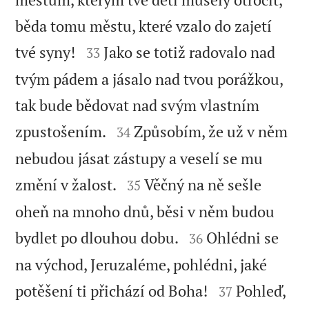
běda tomu městu, které vzalo do zajetí


tvé syny!
Jako se totiž radovalo nad
33
tvým pádem a jásalo nad tvou porážkou,
tak bude bědovat nad svým vlastním


zpustošením.
Způsobím, že už v něm
34
nebudou jásat zástupy a veselí se mu


změní v žalost.
Věčný na ně sešle
35
oheň na mnoho dnů, běsi v něm budou


bydlet po dlouhou dobu.
Ohlédni se
36
na východ, Jeruzaléme, pohlédni, jaké


potěšení ti přichází od Boha!
Pohleď,
37