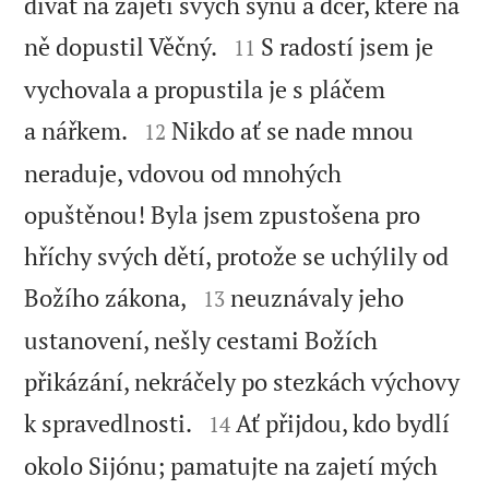
dívat na zajetí svých synů a dcer, které na


ně dopustil Věčný.
S radostí jsem je
11
vychovala a propustila je s pláčem


a nářkem.
Nikdo ať se nade mnou
12
neraduje, vdovou od mnohých
opuštěnou! Byla jsem zpustošena pro
hříchy svých dětí, protože se uchýlily od


Božího zákona,
neuznávaly jeho
13
ustanovení, nešly cestami Božích
přikázání, nekráčely po stezkách výchovy


k spravedlnosti.
Ať přijdou, kdo bydlí
14
okolo Sijónu; pamatujte na zajetí mých