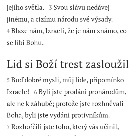


jejího světla.
Svou slávu nedávej
3


jinému, a cizímu národu své výsady.
Blaze nám, Izraeli, že je nám známo, co
4

se líbí Bohu.
Lid si Boží trest zasloužil


Buď dobré mysli, můj lide, připomínko
5


Izraele!
Byli jste prodáni pronárodům,
6
ale ne k záhubě; protože jste rozhněvali


Boha, byli jste vydáni protivníkům.
Rozhořčili jste toho, který vás učinil,
7