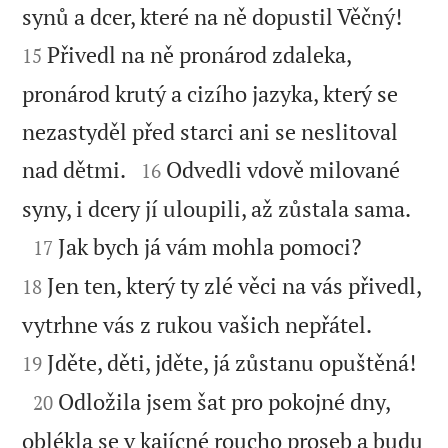


synů a dcer, které na ně dopustil Věčný!
Přivedl na ně pronárod zdaleka,
15
pronárod krutý a cizího jazyka, který se
nezastyděl před starci ani se neslitoval


nad dětmi.
Odvedli vdově milované
16

syny, i dcery jí uloupili, až zůstala sama.



Jak bych já vám mohla pomoci?
17
Jen ten, který ty zlé věci na vás přivedl,
18


vytrhne vás z rukou vašich nepřátel.

Jděte, děti, jděte, já zůstanu opuštěná!
19

Odložila jsem šat pro pokojné dny,
20
oblékla se v kajícné roucho proseb a budu