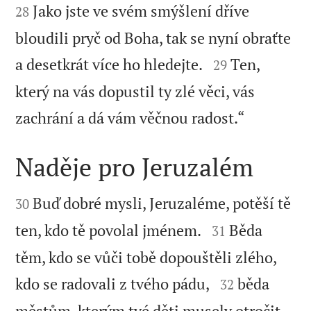
Jako jste ve svém smýšlení dříve
28
bloudili pryč od Boha, tak se nyní obraťte


a desetkrát více ho hledejte.
Ten,
29
který na vás dopustil ty zlé věci, vás

zachrání a dá vám věčnou radost.“
Naděje pro Jeruzalém


Buď dobré mysli, Jeruzaléme, potěší tě
30


ten, kdo tě povolal jménem.
Běda
31
těm, kdo se vůči tobě dopouštěli zlého,


kdo se radovali z tvého pádu,
běda
32
městům, kterým tvé děti musely otročit,