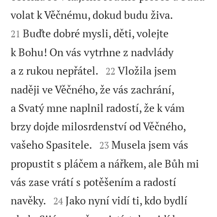


volat k Věčnému, dokud budu živa.
Buďte dobré mysli, děti, volejte
21
k Bohu! On vás vytrhne z nadvlády


a z rukou nepřátel.
Vložila jsem
22
naději ve Věčného, že vás zachrání,
a Svatý mne naplnil radostí, že k vám
brzy dojde milosrdenství od Věčného,


vašeho Spasitele.
Musela jsem vás
23
propustit s pláčem a nářkem, ale Bůh mi
vás zase vrátí s potěšením a radostí


navěky.
Jako nyní vidí ti, kdo bydlí
24