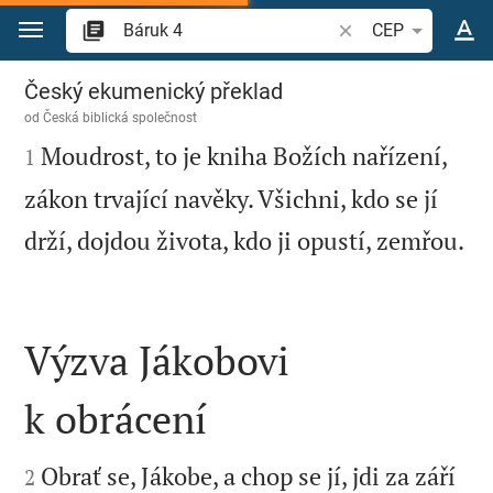
Přejít na obsah
Vyhledat biblický ve
CEP
Báruk 4
Český ekumenický překlad
od
Česká biblická společnost

Moudrost, to je kniha Božích nařízení,
1
zákon trvající navěky. Všichni, kdo se jí
drží, dojdou života, kdo ji opustí, zemřou.

Výzva Jákobovi
k obrácení


Obrať se, Jákobe, a chop se jí, jdi za září
2