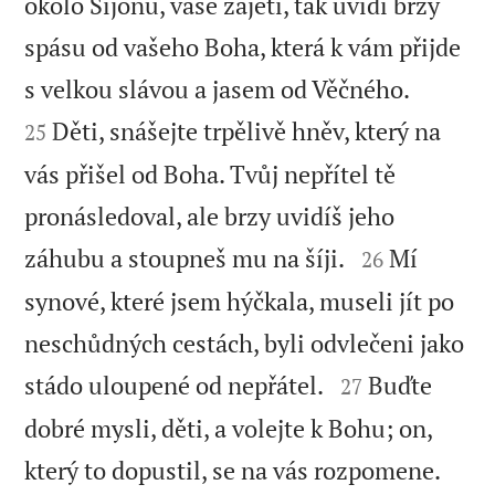
okolo Sijónu, vaše zajetí, tak uvidí brzy
spásu od vašeho Boha, která k vám přijde


s velkou slávou a jasem od Věčného.
Děti, snášejte trpělivě hněv, který na
25
vás přišel od Boha. Tvůj nepřítel tě
pronásledoval, ale brzy uvidíš jeho


záhubu a stoupneš mu na šíji.
Mí
26
synové, které jsem hýčkala, museli jít po
neschůdných cestách, byli odvlečeni jako


stádo uloupené od nepřátel.
Buďte
27
dobré mysli, děti, a volejte k Bohu; on,


který to dopustil, se na vás rozpomene.