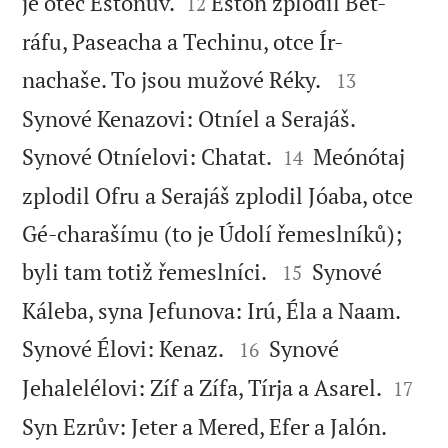


je otec Eštónův.
Eštón zplodil Bét-
12
ráfu, Paseacha a Techinu, otce Ír-


nachaše. To jsou mužové Réky.
13
Synové Kenazovi: Otníel a Serajáš.


Synové Otníelovi: Chatat.
Meónótaj
14
zplodil Ofru a Serajáš zplodil Jóaba, otce
Gé-charašímu (to je Údolí řemeslníků);


byli tam totiž řemeslníci.
Synové
15
Káleba, syna Jefunova: Irú, Éla a Naam.


Synové Élovi: Kenaz.
Synové
16


Jehalelélovi: Zíf a Zífa, Tírja a Asarel.
17
Syn Ezrův: Jeter a Mered, Efer a Jalón.