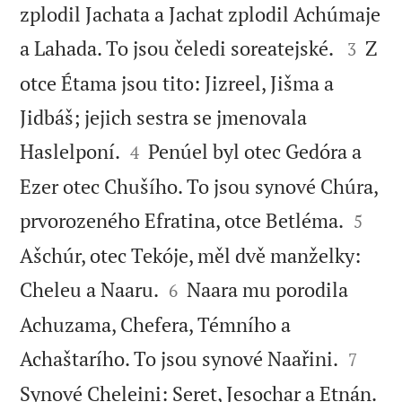
zplodil Jachata a Jachat zplodil Achúmaje


a Lahada. To jsou čeledi soreatejské.
Z
3
otce Étama jsou tito: Jizreel, Jišma a
Jidbáš; jejich sestra se jmenovala


Haslelponí.
Penúel byl otec Gedóra a
4
Ezer otec Chušího. To jsou synové Chúra,


prvorozeného Efratina, otce Betléma.
5
Ašchúr, otec Tekóje, měl dvě manželky:


Cheleu a Naaru.
Naara mu porodila
6
Achuzama, Chefera, Témního a


Achaštarího. To jsou synové Naařini.
7

Synové Cheleini: Seret, Jesochar a Etnán.