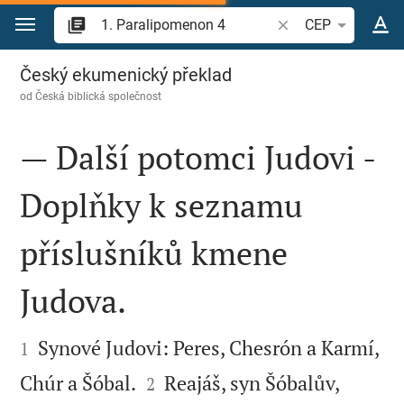
Přejít na obsah
Vyhledat biblický ve
CEP
1. Paralipomenon 4
Český ekumenický překlad
od
Česká biblická společnost
— Další potomci Judovi -
Doplňky k seznamu
příslušníků kmene
Judova.


Synové Judovi: Peres, Chesrón a Karmí,
1


Chúr a Šóbal.
Reajáš, syn Šóbalův,
2