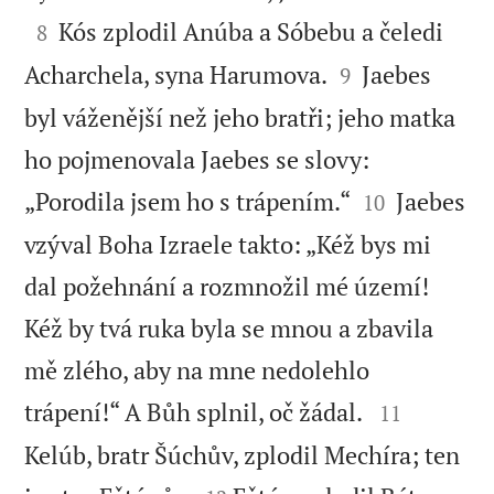

Kós zplodil Anúba a Sóbebu a čeledi
8


Acharchela, syna Harumova.
Jaebes
9
byl váženější než jeho bratři; jeho matka
ho pojmenovala Jaebes se slovy:


„Porodila jsem ho s trápením.“
Jaebes
10
vzýval Boha Izraele takto: „Kéž bys mi
dal požehnání a rozmnožil mé území!
Kéž by tvá ruka byla se mnou a zbavila
mě zlého, aby na mne nedolehlo


trápení!“ A Bůh splnil, oč žádal.
11
Kelúb, bratr Šúchův, zplodil Mechíra; ten