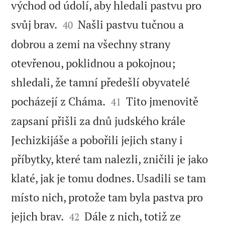
východ od údolí, aby hledali pastvu pro


svůj brav.
Našli pastvu tučnou a
40
dobrou a zemi na všechny strany
otevřenou, poklidnou a pokojnou;
shledali, že tamní předešlí obyvatelé


pocházejí z Cháma.
Tito jmenovitě
41
zapsaní přišli za dnů judského krále
Jechizkijáše a pobořili jejich stany i
příbytky, které tam nalezli, zničili je jako
klaté, jak je tomu dodnes. Usadili se tam
místo nich, protože tam byla pastva pro


jejich brav.
Dále z nich, totiž ze
42