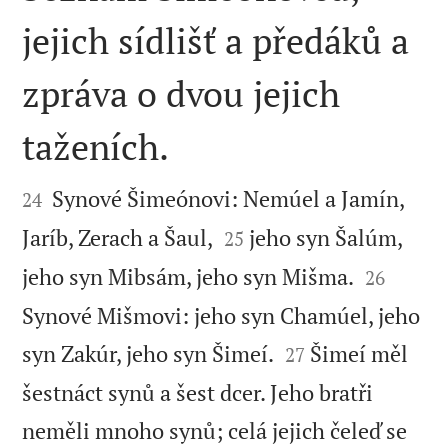
jejich sídlišť a předáků a
zpráva o dvou jejich
taženích.


Synové Šimeónovi: Nemúel a Jamín,
24


Jaríb, Zerach a Šaul,
jeho syn Šalúm,
25


jeho syn Mibsám, jeho syn Mišma.
26
Synové Mišmovi: jeho syn Chamúel, jeho


syn Zakúr, jeho syn Šimeí.
Šimeí měl
27
šestnáct synů a šest dcer. Jeho bratři
neměli mnoho synů; celá jejich čeleď se