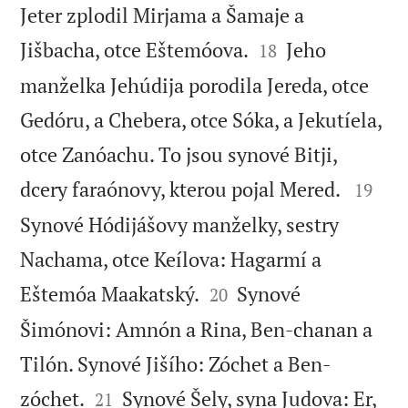
Jeter zplodil Mirjama a Šamaje a


Jišbacha, otce Eštemóova.
Jeho
18
manželka Jehúdija porodila Jereda, otce
Gedóru, a Chebera, otce Sóka, a Jekutíela,
otce Zanóachu. To jsou synové Bitji,


dcery faraónovy, kterou pojal Mered.
19
Synové Hódijášovy manželky, sestry
Nachama, otce Keílova: Hagarmí a


Eštemóa Maakatský.
Synové
20
Šimónovi: Amnón a Rina, Ben-chanan a
Tilón. Synové Jišího: Zóchet a Ben-


zóchet.
Synové Šely, syna Judova: Er,
21