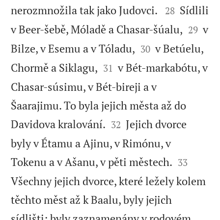


nerozmnožila tak jako Judovci.
Sídlili
28


v Beer-šebě, Móladě a Chasar-šúalu,
v
29


Bilze, v Esemu a v Tóladu,
v Betúelu,
30


Chormě a Siklagu,
v Bét-markabótu, v
31
Chasar-súsimu, v Bét-bireji a v
Šaarajimu. To byla jejich města až do


Davidova kralování.
Jejich dvorce
32
byly v Étamu a Ajinu, v Rimónu, v


Tokenu a v Ašanu, v pěti městech.
33
Všechny jejich dvorce, které ležely kolem
těchto měst až k Baalu, byly jejich
sídlišti; byly zaznamenány v rodovém