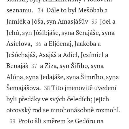


seznamu.
Dále to byl Mešóbab a
34


Jamlék a Jóša, syn Amasjášův
Jóel a
35
Jehú, syn Jóšibjáše, syna Serajáše, syna


Asíelova,
a Eljóenaj, Jaakoba a
36
Ješóchajáš, Asajáš a Adíel, Jesímiel a


Benajáš
a Zíza, syn Šifího, syna
37
Alóna, syna Jedajáše, syna Šimrího, syna


Šemajášova.
Tito jmenovitě uvedení
38
byli předáky ve svých čeledích; jejich

otcovský rod se mnohonásobně rozmohl.

Proto šli směrem ke Gedóru na
39