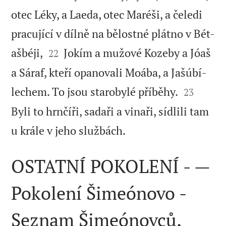
otec Léky, a Laeda, otec Maréši, a čeledi
pracující v dílně na bělostné plátno v Bét-


ašbéji,
Jokím a mužové Kozeby a Jóaš
22
a Sáraf, kteří opanovali Moába, a Jašúbí-


lechem. To jsou starobylé příběhy.
23
Byli to hrnčíři, sadaři a vinaři, sídlili tam

u krále v jeho službách.
OSTATNÍ POKOLENÍ - —
Pokolení Šimeónovo -
Seznam Šimeónovců,