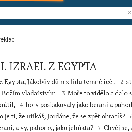
Vy
řeklad
L IZRAEL Z EGYPTA


 z Egypta, Jákobův dům z lidu temné řeči,
st
2


el Božím vladařstvím.
Moře to vidělo a dalo s
3


rátil,
hory poskakovaly jako berani a pahor
4
 je ti, že utíkáš, Jordáne, že se zpět obracíš?


rani, a vy, pahorky, jako jehňata?
Chvěj se, 
7