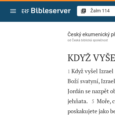
Přejít na obsah
Žalm 114
Český ekumenický p
od
Česká biblická společnost
KDYŽ VYŠE


Když vyšel Izrael
1
Boží svatyní, Izra
Jordán se nazpět ob


jehňata.
Moře, co
5
poskakujete jako be