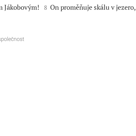


m Jákobovým!
On proměňuje skálu v jezero,
8
společnost