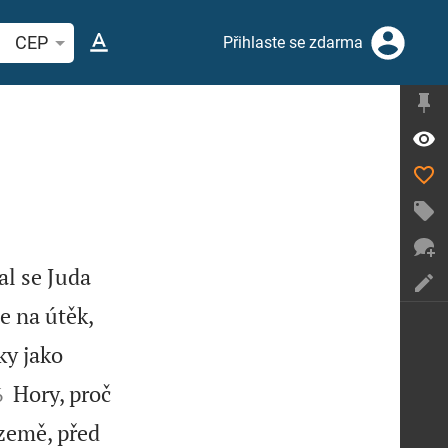
hledat biblický verš nebo slovo
CEP
Přihlaste se zdarma
al se Juda
e na útěk,
ky jako


Hory, proč
6
země, před