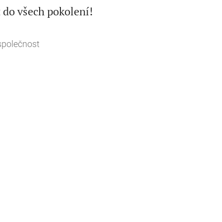

t do všech pokolení!
společnost