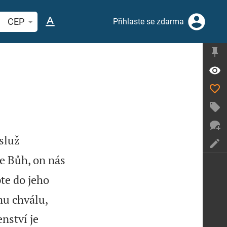
hledat biblický verš nebo slovo
CEP
Přihlaste se zdarma
služ
e Bůh, on nás
te do jeho
mu chválu,
nství je