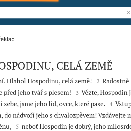
Vy
řeklad
OSPODINU, CELÁ ZEMĚ


í. Hlahol Hospodinu, celá země!
Radostně 
2


 před jeho tvář s plesem!
Vězte, Hospodin j
3


i sebe, jsme jeho lid, ovce, které pase.
Vstup
4
, do nádvoří jeho s chvalozpěvem! Vzdávejte 


ménu,
neboť Hospodin je dobrý, jeho milosrde
5