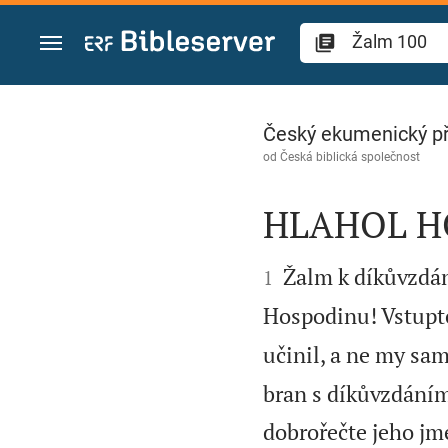
Přejít na obsah
Žalm 100
Český ekumenický p
od
Česká biblická společnost
HLAHOL H


Žalm k díkůvzdán
1
Hospodinu! Vstupte
učinil, a ne my sam
bran s díkůvzdáním
dobrořečte jeho j