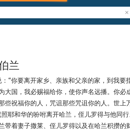
搜
伯兰
说：“你要离开家乡、亲族和父亲的家，到我要
为大国，我必赐福给你，使你声名远播。你必
那些祝福你的人，咒诅那些咒诅你的人。世上
就照耶和华的吩咐离开哈兰，侄儿罗得与他同行
兰带着妻子撒莱、侄儿罗得以及在哈兰积攒的