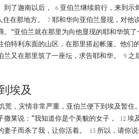


。到了迦南以后，
亚伯兰继续前行，来到示
6


人住在那地方。
耶和华向亚伯兰显现，对他说
7
裔。”亚伯兰就在那里为向他显现的耶和华筑了
往伯特利东面的山区，在那里搭起帐篷。他们


伯兰又在那里筑了一座坛，求告耶和华。
之
9
到埃及
饥荒，灾情非常严重，亚伯兰便下到埃及暂住


子撒莱说：“我知道你是个美貌的女子，
埃
12


的妻子而杀了我，让你活着。
所以，请你说
13