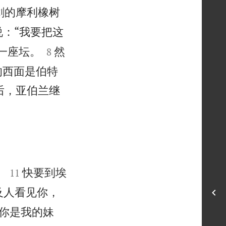
剑的摩利橡树
：“我要把这


一座坛。
然
8
的西面是伯特
后，亚伯兰继


。
快要到埃
11
及人看见你，
你是我的妹