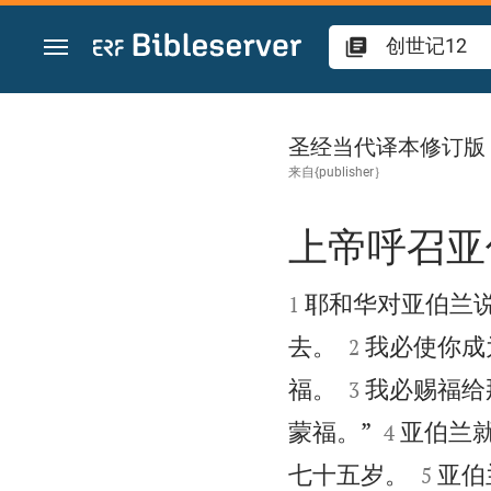
跳转到内容
创世记 12
圣经当代译本修订版
来自{publisher｝
上帝呼召亚


耶和华对亚伯兰
1


去。
我必使你成
2


福。
我必赐福给
3


蒙福。”
亚伯兰
4


七十五岁。
亚伯
5