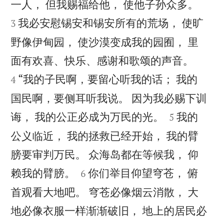


一人， 但我赐福给他， 使他子孙众多。
我必安慰锡安和锡安所有的荒场， 使旷
3
野像伊甸园， 使沙漠变成我的园囿， 里


面有欢喜、快乐、感谢和歌颂的声音。
“我的子民啊，要留心听我的话； 我的
4
国民啊，要侧耳听我说。 因为我必赐下训


诲， 我的公正必成为万民的光。
我的
5
公义临近， 我的拯救已经开始， 我的臂
膀要审判万民。 众海岛都在等候我， 仰


赖我的臂膀。
你们举目仰望穹苍， 俯
6
首观看大地吧。 穹苍必像烟云消散， 大
地必像衣服一样渐渐破旧， 地上的居民必