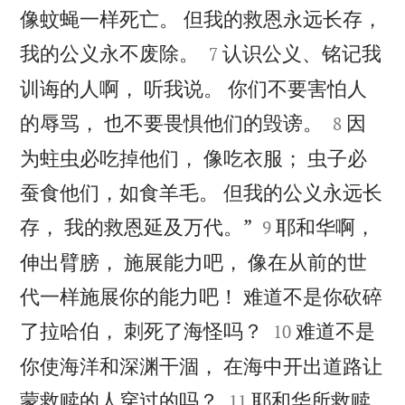
像蚊蝇一样死亡。 但我的救恩永远长存，


我的公义永不废除。
认识公义、铭记我
7
训诲的人啊， 听我说。 你们不要害怕人


的辱骂， 也不要畏惧他们的毁谤。
因
8
为蛀虫必吃掉他们， 像吃衣服； 虫子必
蚕食他们，如食羊毛。 但我的公义永远长


存， 我的救恩延及万代。”
耶和华啊，
9
伸出臂膀， 施展能力吧， 像在从前的世
代一样施展你的能力吧！ 难道不是你砍碎


了拉哈伯， 刺死了海怪吗？
难道不是
10
你使海洋和深渊干涸， 在海中开出道路让


蒙救赎的人穿过的吗？
耶和华所救赎
11