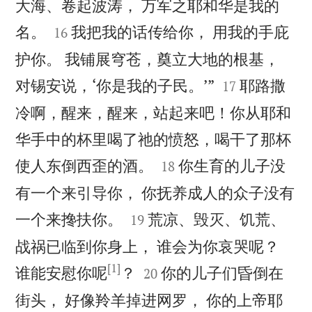
大海、卷起波涛， 万军之耶和华是我的


名。
我把我的话传给你， 用我的手庇
16
护你。 我铺展穹苍，奠立大地的根基，


对锡安说，‘你是我的子民。’”
耶路撒
17
冷啊，醒来，醒来，站起来吧！你从耶和
华手中的杯里喝了祂的愤怒，喝干了那杯


使人东倒西歪的酒。
你生育的儿子没
18
有一个来引导你， 你抚养成人的众子没有


一个来搀扶你。
荒凉、毁灭、饥荒、
19
战祸已临到你身上， 谁会为你哀哭呢？
[1]


谁能安慰你呢
？
你的儿子们昏倒在
20
街头， 好像羚羊掉进网罗， 你的上帝耶