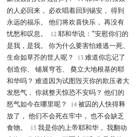
的人必回来， 必欢唱着回到锡安， 得到
永远的福乐。 他们将欢喜快乐， 再没有


忧愁和叹息。
耶和华说：“安慰你们的
12
是我，是我。 你为什么要害怕难逃一死、


生命如草芥的世人呢？
难道你忘记了
13
创造你、 铺展穹苍、 奠立大地根基的耶
和华吗？ 难道因为试图毁灭你的欺压者大
发怒气， 你就整天惊恐不安吗？ 他们的


怒气如今在哪里呢？
被囚的人快得释
14
放了， 他们不会死在牢中， 也不会缺乏


食物。
我是你的上帝耶和华， 我翻动
15