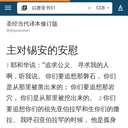
跳转到内容
搜索圣经经文或单词
CCB
以赛亚书 51
圣经当代译本修订版
来自{publisher｝
主对锡安的安慰


耶和华说：“追求公义、 寻求我的人
1
啊，听我说。 你们要追想那磐石， 你们
是从那里被凿出来的； 你们要追想那岩


穴， 你们是从那里被挖出来的。
你们
2
要追想你们的祖先亚伯拉罕和生你们的撒
拉。 我呼召亚伯拉罕的时候， 他是孤身