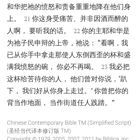
和华把祂的愤怒和责备重重地降在他们身


上。
你这身受痛苦、并非因酒而醉的
21


人啊， 要听我的话。
你的主耶和华是
22
为祂子民申辩的上帝，祂说： “看啊，我
已从你手中拿走那使人东倒西歪的杯和盛


满我愤怒的碗， 你必不再喝。
我必把
23
这杯给苦待你的人， 他们曾对你说，‘趴
下， 我们好从你身上走过。’ 你曾把你的

背当作地面， 当作街道任人践踏。”
Chinese Contemporary Bible TM (Simplified Script)
(圣经当代译本修订版 TM)
Copyright © 1979, 2005, 2007, 2011 by Biblica, Inc.