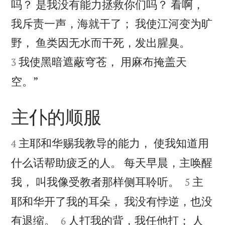
吗？ 是我没有能力拯救你们吗？ 看啊，
我斥责一声，海就干了； 我使江河变为旷


野， 鱼类因无水而干死，发出腥臭。
我使黑暗遮蔽穹苍， 用麻布掩盖天
3

空。”
主仆的顺服


主耶和华赐我教导的能力， 使我知道用
4
什么话帮助疲乏的人。 每天早晨，主唤醒


我， 叫我像受教者那样侧耳聆听。
主
5
耶和华开了我的耳朵， 我没有悖逆，也没


有退缩。
人打我的背，我任他打； 人
6