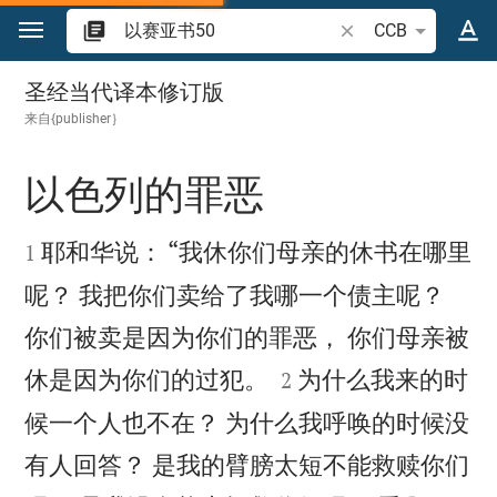
跳转到内容
搜索圣经经文或单词
CCB
以赛亚书 50
圣经当代译本修订版
来自{publisher｝
以色列的罪恶


耶和华说： “我休你们母亲的休书在哪里
1
呢？ 我把你们卖给了我哪一个债主呢？
你们被卖是因为你们的罪恶， 你们母亲被


休是因为你们的过犯。
为什么我来的时
2
候一个人也不在？ 为什么我呼唤的时候没
有人回答？ 是我的臂膀太短不能救赎你们