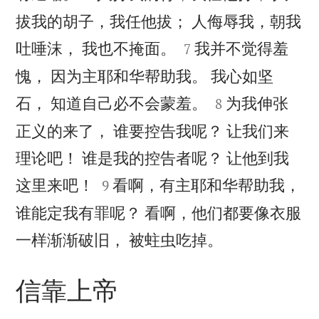
拔我的胡子，我任他拔； 人侮辱我，朝我


吐唾沫， 我也不掩面。
我并不觉得羞
7
愧， 因为主耶和华帮助我。 我心如坚


石， 知道自己必不会蒙羞。
为我伸张
8
正义的来了， 谁要控告我呢？ 让我们来
理论吧！ 谁是我的控告者呢？ 让他到我


这里来吧！
看啊，有主耶和华帮助我，
9
谁能定我有罪呢？ 看啊，他们都要像衣服

一样渐渐破旧， 被蛀虫吃掉。
信靠上帝