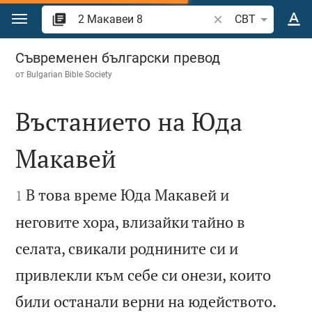
Преминете към съдържанието
Търсете стих или 
CBT
2 Макавеи 8
Съвременен български превод
от
Bulgarian Bible Society
Въстанието на Юда
Макавей


В това време Юда Макавей и
1
неговите хора, влизайки тайно в
селата, свикали роднините си и
привлекли към себе си онези, които
били останали верни на юдейството.