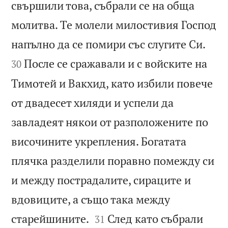
свършили това, събрали се на обща
молитва. Те молели милостивия Господ


напълно да се помири със слугите Си.
После се сражавали и с войските на
30
Тимотей и Вакхид, като избили повече
от двадесет хиляди и успели да
завладеят някои от разположените по
височините укрепления. Богатата
плячка разделили поравно помежду си
и между пострадалите, сираците и
вдовиците, а също така между


старейшините.
След като събрали
31