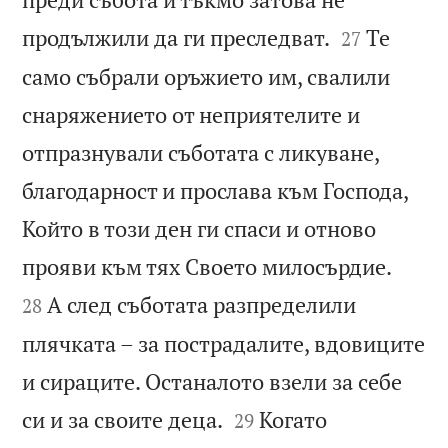


продължили да ги преследват.
Те
27
само събрали оръжието им, свалили
снаряжението от неприятелите и
отпразнували съботата с ликуване,
благодарност и прослава към Господа,
Който в този ден ги спаси и отново


прояви към тях Своето милосърдие.
А след съботата разпределили
28
плячката – за пострадалите, вдовиците
и сираците. Останалото взели за себе


си и за своите деца.
Когато
29