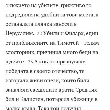
оръжието на убитите, грижливо го
подредили на удобни за това места, а
останалата плячка занесли в


Йерусалим.
Убили и Филарх, един
32
от приближените на Тимотей – голям
злосторник, причинил много беди на


юдеите.
А когато празнували
33
победата в своето отечество, те
изгорили живи онези, които били
запалили свещените врати. Сред тях
бил и Калистен, потърсил убежище в
малка къща. Така той получил