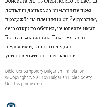


войската си.
Онзи, който се наел да
36
допълни данъка за римляните чрез
продажба на пленници от Йерусалим,
сега открито обявил, че юдеите имат
Бога за закрилник. Така те стават
неуязвими, защото следват

установените от Него закони.
Bible, Contemporary Bulgarian Translation
© Copyright © 2013 by Bulgarian Bible Society.
Used by permission.