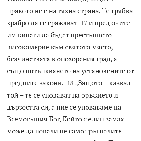
правото не е на тяхна страна. Те трябва


храбро да се сражават
и пред очите
17
им винаги да бъдат престъпното
високомерие към святото място,
безчинствата в опозорения град, а
също потъпкването на установените от


предците закони.
„Защото – казвал
18
той – те се уповават на оръжието и
дързостта си, а ние се уповаваме на
Всемогъщия Бог, Който с един замах
може да повали не само тръгналите