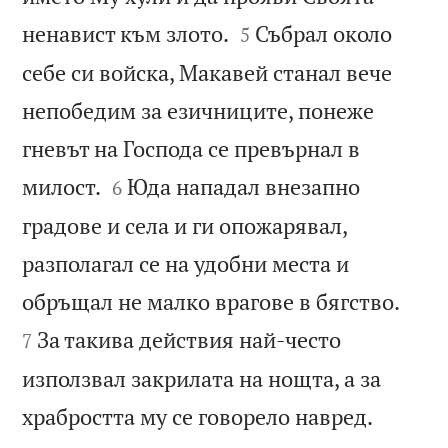


ненавист към злото.
Събрал около
5
себе си войска, Макавей станал вече
непобедим за езичниците, понеже
гневът на Господа се превърнал в


милост.
Юда нападал внезапно
6
градове и села и ги опожарявал,
разполагал се на удобни места и


обръщал не малко врагове в бягство.
За такива действия най-често
7
използвал закрилата на нощта, а за

храбростта му се говорело навред.