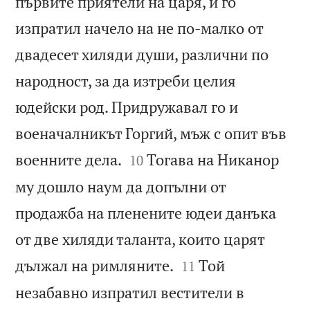
първите приятели на царя, и го
изпратил начело на не по-малко от
двадесет хиляди души, различни по
народност, за да изтреби целия
юдейски род. Придружавал го и
военачалникът Горгий, мъж с опит във


военните дела.
Тогава на Никанор
10
му дошло наум да допълни от
продажба на пленените юдеи данъка
от две хиляди таланта, които царят


дължал на римляните.
Той
11
незабавно изпратил вестители в