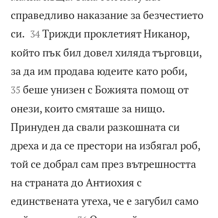
справедливо наказание за безчестието


си.
Трижди проклетият Никанор,
34
който пък бил довел хиляда търговци,


за да им продава юдеите като роби,
беше унизен с Божията помощ от
35
онези, които смяташе за нищо.
Принуден да свали разкошната си
дреха и да се престори на избягал роб,
той се добрал сам през вътрешността
на страната до Антиохия с
единствената утеха, че е загубил само