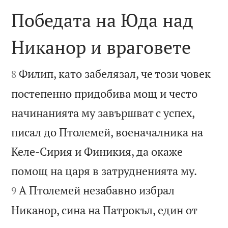
Победата на Юда над
Никанор и враговете


Филип, като забелязал, че този човек
8
постепенно придобива мощ и често
начинанията му завършват с успех,
писал до Птолемей, военачалника на
Келе-Сирия и Финикия, да окаже


помощ на царя в затрудненията му.
А Птолемей незабавно избрал
9
Никанор, сина на Патрокъл, един от