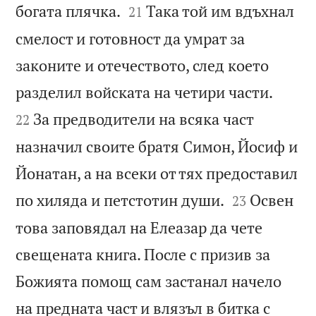


богата плячка.
Така той им вдъхнал
21
смелост и готовност да умрат за
законите и отечеството, след което


разделил войската на четири части.
За предводители на всяка част
22
назначил своите братя Симон, Йосиф и
Йонатан, а на всеки от тях предоставил


по хиляда и петстотин души.
Освен
23
това заповядал на Елеазар да чете
свещената книга. После с призив за
Божията помощ сам застанал начело
на предната част и влязъл в битка с