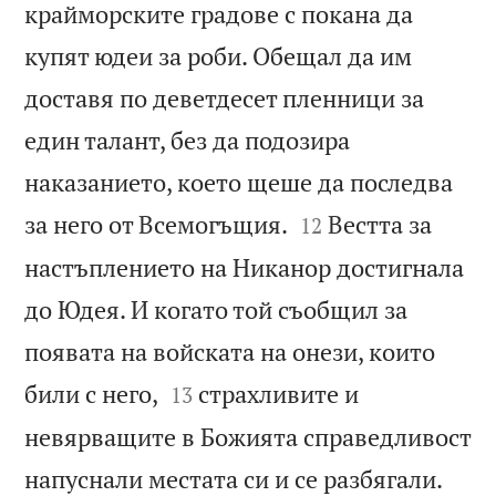
крайморските градове с покана да
купят юдеи за роби. Обещал да им
доставя по деветдесет пленници за
един талант, без да подозира
наказанието, което щеше да последва


за него от Всемогъщия.
Вестта за
12
настъплението на Никанор достигнала
до Юдея. И когато той съобщил за
появата на войската на онези, които


били с него,
страхливите и
13
невярващите в Божията справедливост


напуснали местата си и се разбягали.