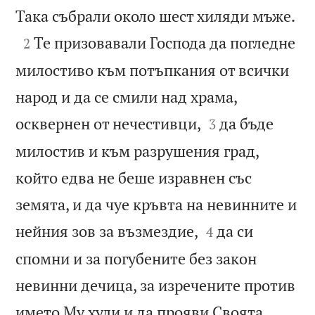

Така събрали около шест хиляди мъже.

Те призовавали Господа да погледне
2
милостиво към потъпкания от всички
народ и да се смили над храма,


осквернен от нечестивци,
да бъде
3
милостив и към разрушения град,
който едва не беше изравнен със
земята, и да чуе кръвта на невинните и


нейния зов за възмездие,
да си
4
спомни и за погубените без закон
невинни дечица, за изречените против
името Му хули и да прояви Своята