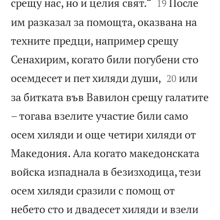


срещу нас, но и целия свят.“
После
19
им разказал за помощта, оказвана на
техните предци, например срещу
Сенахирим, когато били погубени сто


осемдесет и пет хиляди души,
или
20
за битката във Вавилон срещу галатите
– тогава взелите участие били само
осем хиляди и още четири хиляди от
Македония. Ала когато македонската
войска изпаднала в безизходица, тези
осем хиляди сразили с помощ от
небето сто и двадесет хиляди и взели