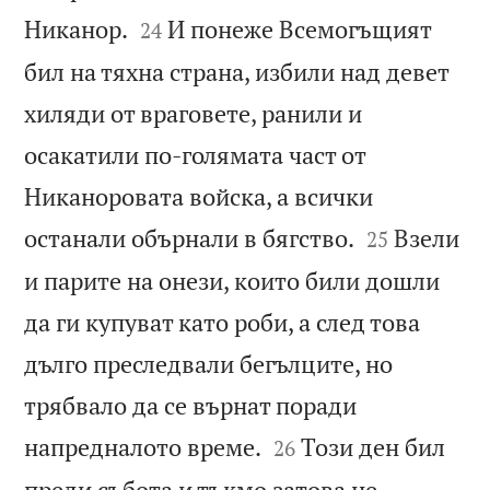


Никанор.
И понеже Всемогъщият
24
бил на тяхна страна, избили над девет
хиляди от враговете, ранили и
осакатили по-голямата част от
Никаноровата войска, а всички


останали обърнали в бягство.
Взели
25
и парите на онези, които били дошли
да ги купуват като роби, а след това
дълго преследвали бегълците, но
трябвало да се върнат поради


напредналото време.
Този ден бил
26
преди събота и тъкмо затова не