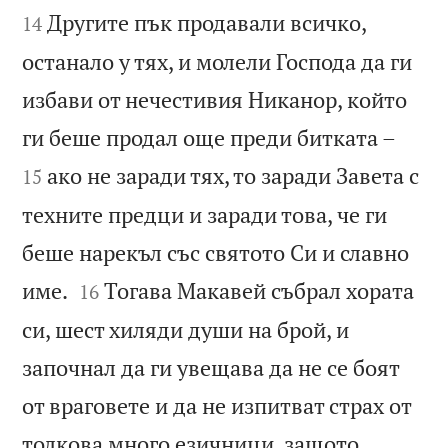
Другите пък продавали всичко,
14
останало у тях, и молели Господа да ги
избави от нечестивия Никанор, който


ги беше продал още преди битката –
ако не заради тях, то заради Завета с
15
техните предци и заради това, че ги
беше нарекъл със святото Си и славно


име.
Тогава Макавей събрал хората
16
си, шест хиляди души на брой, и
започнал да ги увещава да не се боят
от враговете и да не изпитват страх от
толкова много езичници, защото