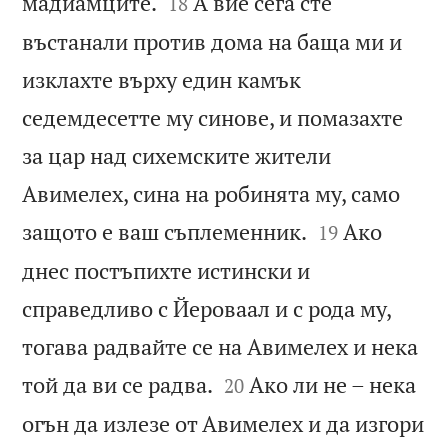


мадиамците.
А вие сега сте
18
въстанали против дома на баща ми и
изклахте върху един камък
седемдесетте му синове, и помазахте
за цар над сихемските жители
Авимелех, сина на робинята му, само


защото е ваш съплеменник.
Ако
19
днес постъпихте истински и
справедливо с Йероваал и с рода му,
тогава радвайте се на Авимелех и нека


той да ви се радва.
Ако ли не – нека
20
огън да излезе от Авимелех и да изгори