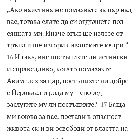
„Ако наистина ме помазвате за цар над
вас, тогава елате да си отдъхнете под
сянката ми. Иначе огън ще излезе от


тръна и ще изгори ливанските кедри.“
И така, вие постъпихте ли истински
16
и справедливо, когато помазахте
Авимелех за цар, постъпихте ли добре
с Йероваал и рода му – според


заслугите му ли постъпихте?
Баща
17
ми воюва за вас, постави в опасност
живота си и ви освободи от властта на