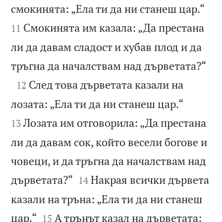


смокинята: „Ела ти да ни станеш цар.“
Смокинята им казала: „Да престана
11
ли да давам сладост и хубав плод и да

тръгна да началствам над дърветата?“

След това дърветата казали на
12


лозата: „Ела ти да ни станеш цар.“
Лозата им отговорила: „Да престана
13
ли да давам сок, който весели богове и
човеци, и да тръгна да началствам над


дърветата?“
Накрая всички дървета
14
казали на тръна: „Ела ти да ни станеш


цар.“
А трънът казал на дърветата:
15