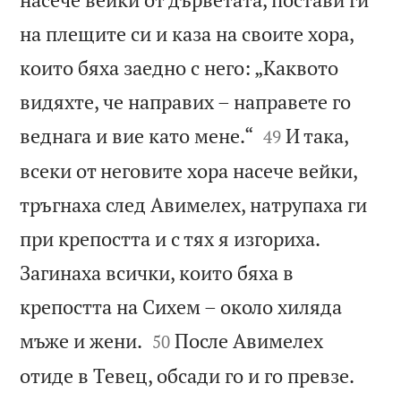
на плещите си и каза на своите хора,
които бяха заедно с него: „Каквото
видяхте, че направих – направете го


веднага и вие като мене.“
И така,
49
всеки от неговите хора насече вейки,
тръгнаха след Авимелех, натрупаха ги
при крепостта и с тях я изгориха.
Загинаха всички, които бяха в
крепостта на Сихем – около хиляда


мъже и жени.
После Авимелех
50


отиде в Тевец, обсади го и го превзе.