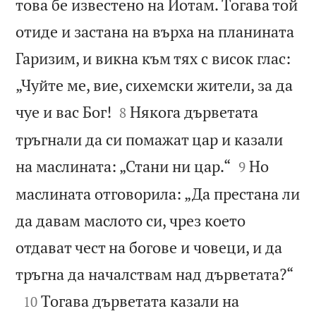
това бе известено на Йотам. Тогава той
отиде и застана на върха на планината
Гаризим, и викна към тях с висок глас:
„Чуйте ме, вие, сихемски жители, за да


чуе и вас Бог!
Някога дърветата
8
тръгнали да си помажат цар и казали


на маслината: „Стани ни цар.“
Но
9
маслината отговорила: „Да престана ли
да давам маслото си, чрез което
отдават чест на богове и човеци, и да

тръгна да началствам над дърветата?“

Тогава дърветата казали на
10