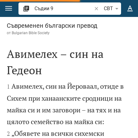
Преминете към съдържанието
Търсете стих или 
CBT
Съдии 9
Съвременен български превод
от
Bulgarian Bible Society
Авимелех – син на
Гедеон


Авимелех, син на Йероваал, отиде в
1
Сихем при ханаанските сродници на
майка си и им заговори – на тях и на


цялото семейство на майка си:
„Обявете на всички сихемски
2