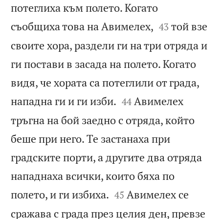
потеглиха към полето. Когато


съобщиха това на Авимелех,
той взе
43
своите хора, раздели ги на три отряда и
ги постави в засада на полето. Когато
видя, че хората са потеглили от града,


нападна ги и ги изби.
Авимелех
44
тръгна на бой заедно с отряда, който
беше при него. Те застанаха при
градските порти, а другите два отряда
нападнаха всички, които бяха по


полето, и ги избиха.
Авимелех се
45
сражава с града през целия ден, превзе