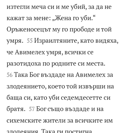
изтегли меча си и ме убий, за да не
кажат за мене: „Жена го уби.“
Оръженосецът му го прободе и той


умря.
Израилтяните, като видяха,
55
че Авимелех умря, всички се


разотидоха по родните си места.
Така Бог въздаде на Авимелех за
56
злодеянието, което той извърши на
баща си, като уби седемдесетте си


братя.
Бог също въздаде и на
57
сихемските жители за всичките им
злодеяния. Така ги постигна