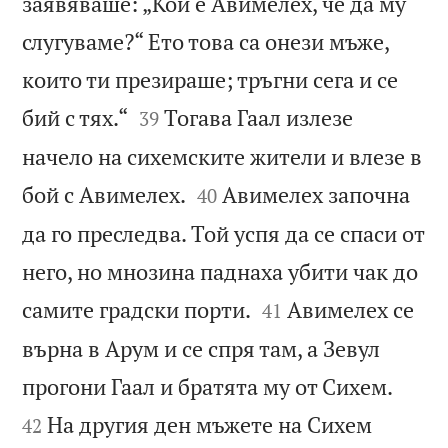
заявяваше: „Кой е Авимелех, че да му
слугуваме?“ Ето това са онези мъже,
които ти презираше; тръгни сега и се


бий с тях.“
Тогава Гаал излезе
39
начело на сихемските жители и влезе в


бой с Авимелех.
Авимелех започна
40
да го преследва. Той успя да се спаси от
него, но мнозина паднаха убити чак до


самите градски порти.
Авимелех се
41
върна в Арум и се спря там, а Зевул


прогони Гаал и братята му от Сихем.
На другия ден мъжете на Сихем
42