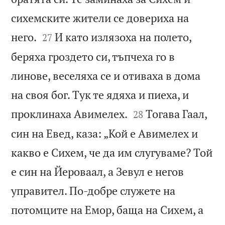
сихемските жители се довериха на


него.
И като излязоха на полето,
27
беряха гроздето си, тъпчеха го в
линове, веселяха се и отиваха в дома
на своя бог. Тук те ядяха и пиеха, и


проклинаха Авимелех.
Тогава Гаал,
28
син на Евед, каза: „Кой е Авимелех и
какво е Сихем, че да им слугуваме? Той
е син на Йероваал, а Зевул е негов
управител. По-добре служете на
потомците на Емор, баща на Сихем, а