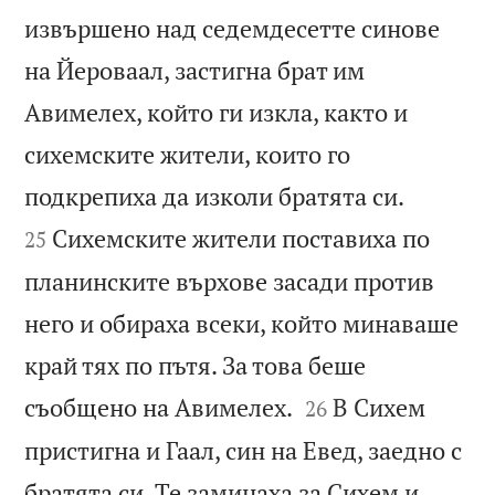
извършено над седемдесетте синове
на Йероваал, застигна брат им
Авимелех, който ги изкла, както и
сихемските жители, които го


подкрепиха да изколи братята си.
Сихемските жители поставиха по
25
планинските върхове засади против
него и обираха всеки, който минаваше
край тях по пътя. За това беше


съобщено на Авимелех.
В Сихем
26
пристигна и Гаал, син на Евед, заедно с
братята си. Те заминаха за Сихем и