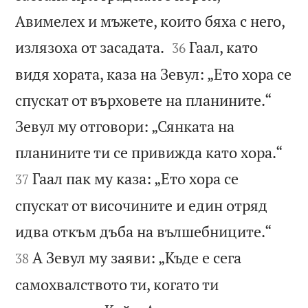
Авимелех и мъжете, които бяха с него,


излязоха от засадата.
Гаал, като
36
видя хората, каза на Зевул: „Ето хора се
спускат от върховете на планините.“
Зевул му отговори: „Сянката на


планините ти се привижда като хора.“
Гаал пак му каза: „Ето хора се
37
спускат от височините и един отряд


идва откъм дъба на вълшебниците.“
А Зевул му заяви: „Къде е сега
38
самохвалството ти, когато ти