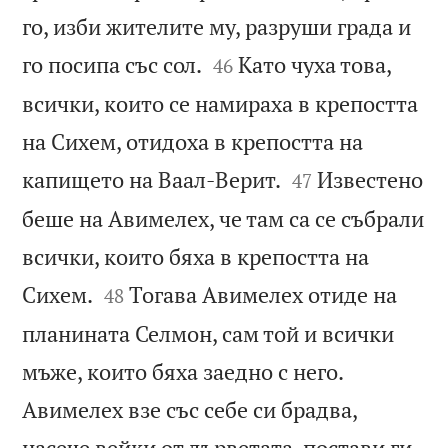
го, изби жителите му, разруши града и


го посипа със сол.
Като чуха това,
46
всички, които се намираха в крепостта
на Сихем, отидоха в крепостта на


капището на Ваал-Верит.
Известено
47
беше на Авимелех, че там са се събрали
всички, които бяха в крепостта на


Сихем.
Тогава Авимелех отиде на
48
планината Селмон, сам той и всички
мъже, които бяха заедно с него.
Авимелех взе със себе си брадва,
насече вейки от дърветата, постави ги