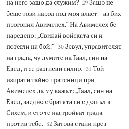


на него защо да служим?
Защо не
29
беше този народ под моя власт – аз бих
прогонил Авимелех.“ На Авимелех бе
наредено: „Свикай войската си и


потегли на бой!“
Зевул, управителят
30
на града, чу думите на Гаал, син на


Евед, и се разгневи силно.
Той
31
изпрати тайно пратеници при
Авимелех да му кажат: „Гаал, син на
Евед, заедно с братята си е дошъл в
Сихем, и ето те настройват града


против тебе.
Затова стани през
32