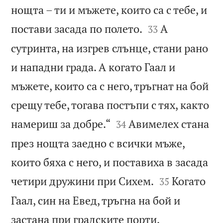
нощта – ти и мъжете, които са с тебе, и


постави засада по полето.
А
33
сутринта, на изгрев слънце, стани рано
и нападни града. А когато Гаал и
мъжете, които са с него, тръгнат на бой
срещу тебе, тогава постъпи с тях, както


намериш за добре.“
Авимелех стана
34
през нощта заедно с всички мъже,
които бяха с него, и поставиха в засада


четири дружини при Сихем.
Когато
35
Гаал, син на Евед, тръгна на бой и
застана при градските порти,