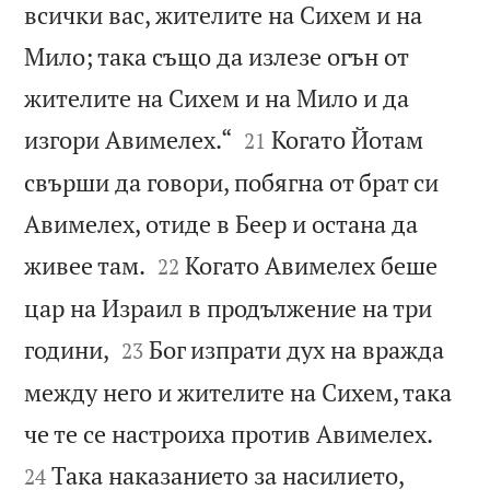
всички вас, жителите на Сихем и на
Мило; така също да излезе огън от
жителите на Сихем и на Мило и да


изгори Авимелех.“
Когато Йотам
21
свърши да говори, побягна от брат си
Авимелех, отиде в Беер и остана да


живее там.
Когато Авимелех беше
22
цар на Израил в продължение на три


години,
Бог изпрати дух на вражда
23
между него и жителите на Сихем, така


че те се настроиха против Авимелех.
Така наказанието за насилието,
24