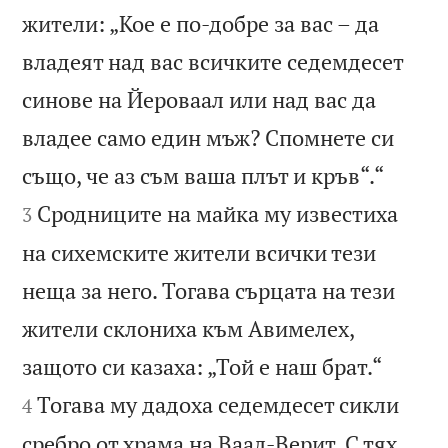
жители: „Кое е по-добре за вас – да
владеят над вас всичките седемдесет
синове на Йероваал или над вас да
владее само един мъж? Спомнете си


също, че аз съм ваша плът и кръв“.“
Сродниците на майка му известиха
3
на сихемските жители всички тези
неща за него. Тогава сърцата на тези
жители склониха към Авимелех,


защото си казаха: „Той е наш брат.“
Тогава му дадоха седемдесет сикли
4
сребро от храма на Ваал-Верит. С тях