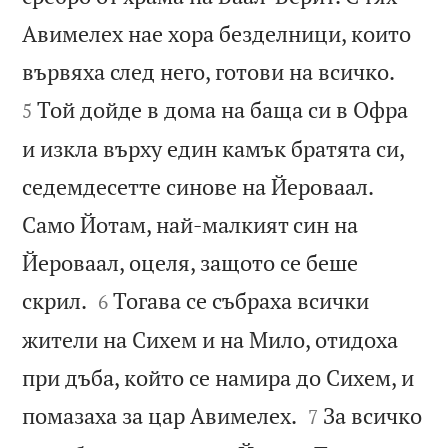
Авимелех нае хора безделници, които


вървяха след него, готови на всичко.
Той дойде в дома на баща си в Офра
5
и изкла върху един камък братята си,
седемдесетте синове на Йероваал.
Само Йотам, най-малкият син на
Йероваал, оцеля, защото се беше


скрил.
Тогава се събраха всички
6
жители на Сихем и на Мило, отидоха
при дъба, който се намира до Сихем, и


помазаха за цар Авимелех.
За всичко
7