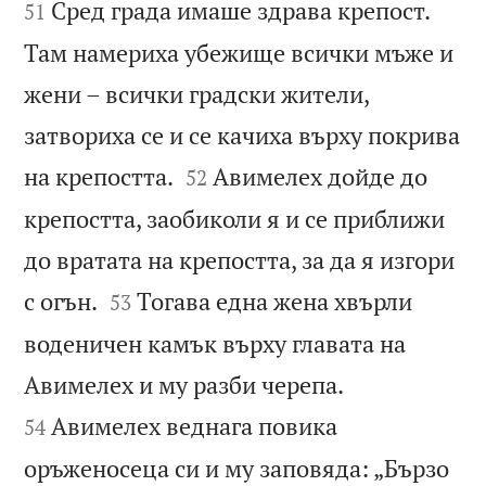
Сред града имаше здрава крепост.
51
Там намериха убежище всички мъже и
жени – всички градски жители,
затвориха се и се качиха върху покрива


на крепостта.
Авимелех дойде до
52
крепостта, заобиколи я и се приближи
до вратата на крепостта, за да я изгори


с огън.
Тогава една жена хвърли
53
воденичен камък върху главата на


Авимелех и му разби черепа.
Авимелех веднага повика
54
оръженосеца си и му заповяда: „Бързо