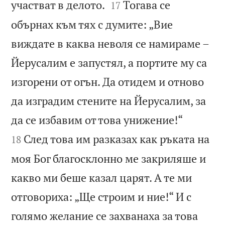


участват в делото.
Тогава се
17
обърнах към тях с думите: „Вие
виждате в каква неволя се намираме –
Йерусалим е запустял, а портите му са
изгорени от огън. Да отидем и отново
да изградим стените на Йерусалим, за


да се избавим от това унижение!“
След това им разказах как ръката на
18
моя Бог благосклонно ме закриляше и
какво ми беше казал царят. А те ми
отговориха: „Ще строим и ние!“ И с
голямо желание се захванаха за това