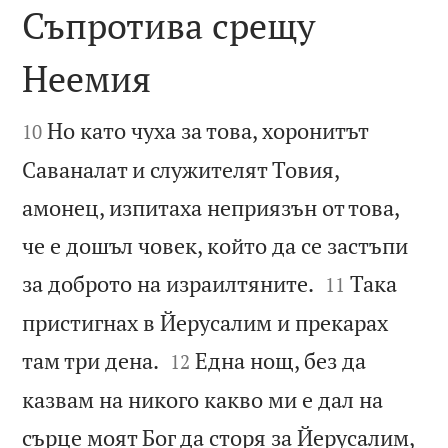
Съпротива срещу
Неемия


Но като чуха за това, хоронитът
10
Саваналат и служителят Товия,
амонец, изпитаха неприязън от това,
че е дошъл човек, който да се застъпи


за доброто на израилтяните.
Така
11
пристигнах в Йерусалим и прекарах


там три дена.
Една нощ, без да
12
казвам на никого какво ми е дал на
сърце моят Бог да сторя за Йерусалим,