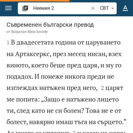
Преминете към съдържанието
Търсете стих или 
CBT
Неемия 2
Съвременен български превод
от
Bulgarian Bible Society

В двадесетата година от царуването
1
на Артаксеркс, през месец нисан, взех
виното, което беше пред царя, и му го
подадох. И понеже никога преди не


изглеждах натъжен пред него,
царят
2
ме попита: „Защо е натъжено лицето
ти, след като не си болен? Това не е от
болест, навярно имаш тъга на сърцето.“


Аз много се уплаших
и казах на царя: