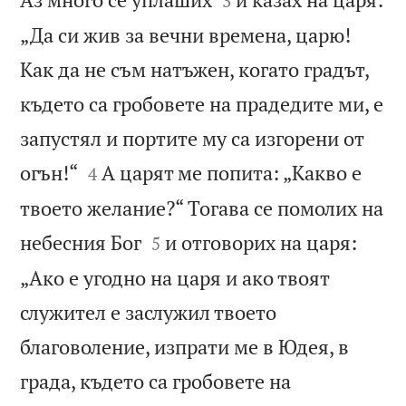
3
„Да си жив за вечни времена, царю!
Как да не съм натъжен, когато градът,
където са гробовете на прадедите ми, е
запустял и портите му са изгорени от


огън!“
А царят ме попита: „Какво е
4
твоето желание?“ Тогава се помолих на


небесния Бог
и отговорих на царя:
5
„Ако е угодно на царя и ако твоят
служител е заслужил твоето
благоволение, изпрати ме в Юдея, в
града, където са гробовете на