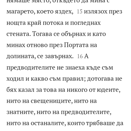


магарето, което яздех,
излязох през
15
нощта край потока и погледнах
стената. Тогава се обърнах и като
минах отново през Портата на


долината, се завърнах.
А
16
предводителите не знаеха къде съм
ходил и какво съм правил; дотогава не
бях казал за това на никого от юдеите,
нито на свещениците, нито на
знатните, нито на предводителите,
нито на останалите, които трябваше да