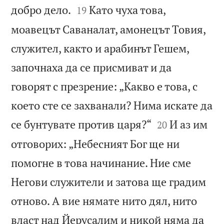


добро дело.
Като чуха това,
19
моавецът Саваналат, амонецът Товия,
служител, както и арабинът Гешем,
започнаха да се присмиват и да
говорят с презрение: „Какво е това, с
което сте се захванали? Нима искате да


се бунтувате против царя?“
И аз им
20
отговорих: „Небесният Бог ще ни
помогне в това начинание. Ние сме
Негови служители и затова ще градим
отново. А вие нямате нито дял, нито
власт над Йерусалим и никой няма да