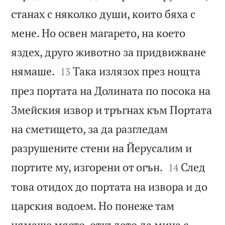
станах с няколко души, които бяха с
мене. Но освен магарето, на което
яздех, друго животно за придвижване


нямаше.
Така излязох през нощта
13
през портата на Долината по посока на
Змейския извор и тръгнах към Портата
на сметището, за да разгледам
разрушените стени на Йерусалим и


портите му, изгорени от огън.
След
14
това отидох до портата на извора и до
царския водоем. Но понеже там
нямаше място, откъдето да мина с