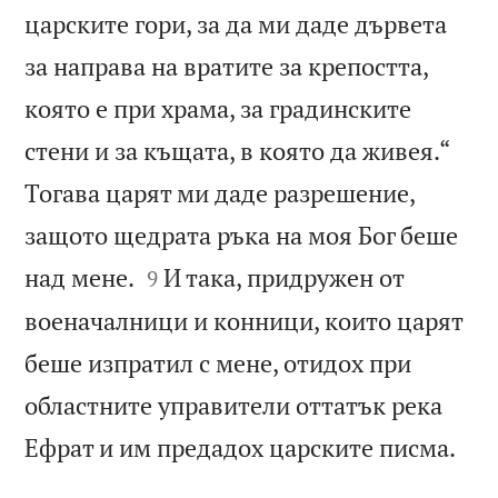
царските гори, за да ми даде дървета
за направа на вратите за крепостта,
която е при храма, за градинските
стени и за къщата, в която да живея.“
Тогава царят ми даде разрешение,
защото щедрата ръка на моя Бог беше


над мене.
И така, придружен от
9
военачалници и конници, които царят
беше изпратил с мене, отидох при
областните управители оттатък река

Ефрат и им предадох царските писма.