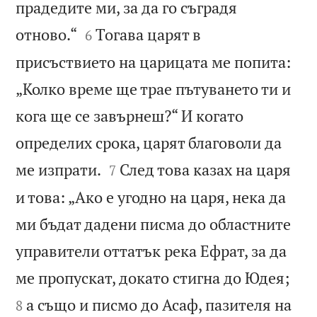
прадедите ми, за да го съградя


отново.“
Тогава царят в
6
присъствието на царицата ме попита:
„Колко време ще трае пътуването ти и
кога ще се завърнеш?“ И когато
определих срока, царят благоволи да


ме изпрати.
След това казах на царя
7
и това: „Ако е угодно на царя, нека да
ми бъдат дадени писма до областните
управители оттатък река Ефрат, за да


ме пропускат, докато стигна до Юдея;
а също и писмо до Асаф, пазителя на
8