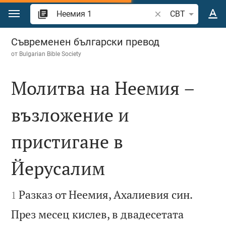
Преминете към съдържанието
Търсете стих или 
CBT
Неемия 1
Съвременен български превод
от
Bulgarian Bible Society
Молитва на Неемия –
възложение и
пристигане в
Йерусалим


Разказ от Неемия, Ахалиевия син.
1
През месец кислев, в двадесетата