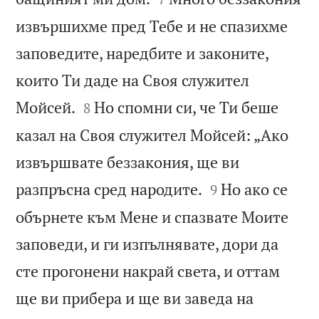
извършихме пред Тебе и не спазихме
заповедите, наредбите и законите,
които Ти даде на Своя служител


Мойсей.
Но спомни си, че Ти беше
8
казал на Своя служител Мойсей: „Ако
извършвате беззакония, ще ви


разпръсна сред народите.
Но ако се
9
обърнете към Мене и спазвате Моите
заповеди, и ги изпълнявате, дори да
сте прогонени накрай света, и оттам
ще ви прибера и ще ви заведа на