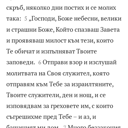
скръб, няколко дни постих и се молих


така:
„Господи, Боже небесни, велики
5
и страшни Боже, Който спазваш Завета
и проявяваш милост към тези, които
Те обичат и изпълняват Твоите


заповеди.
Отправи взор и изслушай
6
молитвата на Своя служител, която
отправям към Тебе за израилтяните,
Твоите служители, ден и нощ, и се
изповядвам за греховете им, с които
съгрешихме пред Тебе – и аз, и


бащиният ми дом.
Много беззакония
7