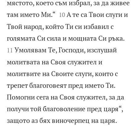
мястото, което съм избрал, за да живее


там името Ми.“
А те са Твои слуги и
10
Твой народ, който Ти си избавил с


голямата Си сила и мощната Си ръка.
Умолявам Те, Господи, изслушай
11
молитвата на Своя служител и
молитвите на Своите слуги, които с
трепет благоговеят пред името Ти.
Помогни сега на Своя служител, за да
получи той благоволение пред царя“,

защото аз бях виночерпец на царя.