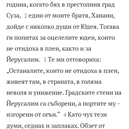
година, когато бях в престолния град


Суза,
един от моите братя, Ханани,
2
дойде с няколко души от Юдея. Тогава
ги попитах за оцелелите юдеи, които
не отидоха в плен, както и за


Йерусалим.
Те ми отговориха:
3
„Останалите, които не отидоха в плен,
живеят там, в страната, в голяма
неволя и унижение. Градските стени на
Йерусалим са съборени, а портите му –


изгорени от огън.“
Като чух тези
4
думи, седнах и заплаках. Обзет от