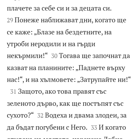


плачете за себе си и за децата си.
Понеже наближават дни, когато ще
29
се каже: „Блазе на бездетните, на
утроби неродили и на гърди


некърмили!“
Тогава ще започнат да
30
казват на планините: „Паднете върху

нас!“, и на хълмовете: „Затрупайте ни!“

Защото, ако това правят със
31
зеленото дърво, как ще постъпят със


сухото?“
Водеха и двама злодеи, за
32


да бъдат погубени с Него.
И когато
33