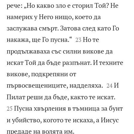
рече: „Но какво зло е сторил Той? Не
намерих у Него нищо, което да
заслужава смърт. Затова след като Го


накажа, ще Го пусна.“
Но те
23
продължаваха със силни викове да
искат Той да бъде разпънат. И техните
викове, подкрепяни от


първосвещениците, надделяха.
И
24


Пилат реши да бъде, както те искат.
Пусна хвърления в тъмница за бунт
25
и убийство, когото те искаха, а Иисус

предаде на волята им.