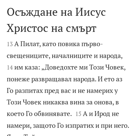
Осъждане на Иисус
Христос на смърт


А Пилат, като повика първо-
13


свещениците, началниците и народа,
им каза: „Доведохте ми Този Човек,
14
понеже развращавал народа. И ето аз
Го разпитах пред вас и не намерих у
Този Човек никаква вина за онова, в


което Го обвинявате.
А и Ирод не
15
намери, защото Го изпратих и при него.