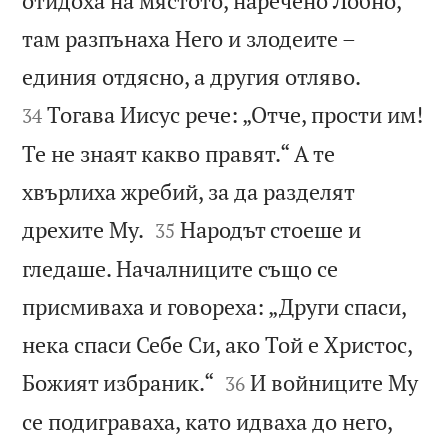
отидоха на мястото, наречено Лобно,
там разпънаха Него и злодеите –


единия отдясно, а другия отляво.
Тогава Иисус рече: „Отче, прости им!
34
Те не знаят какво правят.“ А те
хвърлиха жребий, за да разделят


дрехите Му.
Народът стоеше и
35
гледаше. Началниците също се
присмиваха и говореха: „Други спаси,
нека спаси Себе Си, ако Той е Христос,


Божият избраник.“
И войниците Му
36
се подиграваха, като идваха до него,