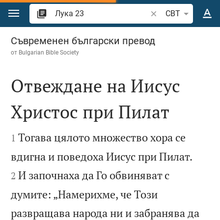
Преминете към съдържанието
Търсете стих или 
CBT
Лука 23
Съвременен български превод
от
Bulgarian Bible Society
Отвеждане на Иисус
Христос при Пилат


Тогава цялото множество хора се
1


вдигна и поведоха Иисус при Пилат.
И започнаха да Го обвиняват с
2
думите: „Намерихме, че Този
развращава народа ни и забранява да