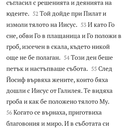
съгласил с решенията и деянията на


юдеите.
Той дойде при Пилат и
52


измоли тялото на Иисус.
И като Го
53
сне, обви Го в плащаница и Го положи в
гроб, изсечен в скала, където никой


още не бе полаган.
Този ден беше
54


петък и настъпваше събота.
След
55
Йосиф вървяха жените, които бяха
дошли с Иисус от Галилея. Те видяха


гроба и как бе положено тялото Му.
Когато се върнаха, приготвиха
56
благовония и миро. И в съботата си