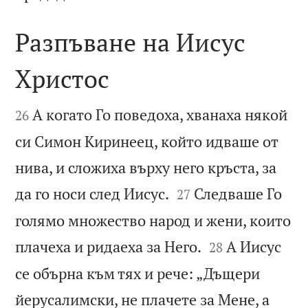
Разпъване на Иисус
Христос


А когато Го поведоха, хванаха някой
26
си Симон Киринеец, който идваше от
нива, и сложиха върху него кръста, за


да го носи след Иисус.
Следваше Го
27
голямо множество народ и жени, които


плачеха и ридаеха за Него.
А Иисус
28
се обърна към тях и рече: „Дъщери
йерусалимски, не плачете за Мене, а