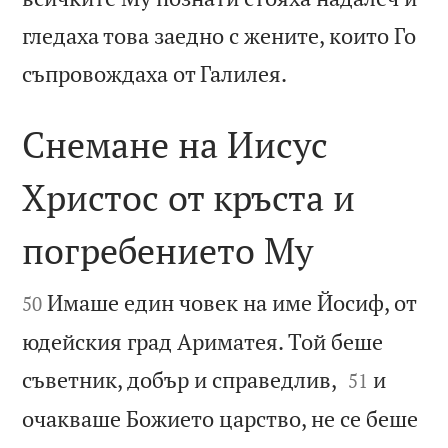
гледаха това заедно с жените, които Го

съпровождаха от Галилея.
Снемане на Иисус
Христос от кръста и
погребението Му


Имаше един човек на име Йосиф, от
50
юдейския град Ариматея. Той беше


съветник, добър и справедлив,
и
51
очакваше Божието царство, не се беше