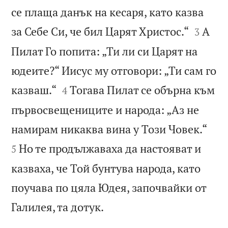
се плаща данък на кесаря, като казва


за Себе Си, че бил Царят Христос.“
А
3
Пилат Го попита: „Ти ли си Царят на
юдеите?“ Иисус му отговори: „Ти сам го


казваш.“
Тогава Пилат се обърна към
4
първосвещениците и народа: „Аз не


намирам никаква вина у Този Човек.“
Но те продължаваха да настояват и
5
казваха, че Той бунтува народа, като
поучава по цяла Юдея, започвайки от

Галилея, та дотук.