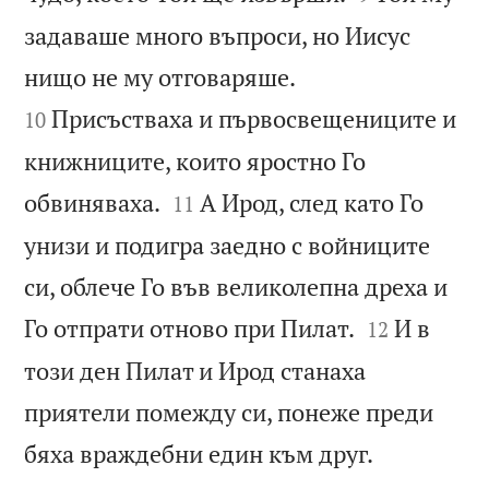
задаваше много въпроси, но Иисус


нищо не му отговаряше.
Присъстваха и първосвещениците и
10
книжниците, които яростно Го


обвиняваха.
А Ирод, след като Го
11
унизи и подигра заедно с войниците
си, облече Го във великолепна дреха и


Го отпрати отново при Пилат.
И в
12
този ден Пилат и Ирод станаха
приятели помежду си, понеже преди

бяха враждебни един към друг.