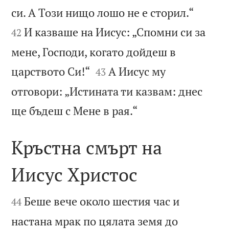


си. А Този нищо лошо не е сторил.“
И казваше на Иисус: „Спомни си за
42
мене, Господи, когато дойдеш в


царството Си!“
А Иисус му
43
отговори: „Истината ти казвам: днес

ще бъдеш с Мене в рая.“
Кръстна смърт на
Иисус Христос


Беше вече около шестия час и
44
настана мрак по цялата земя до