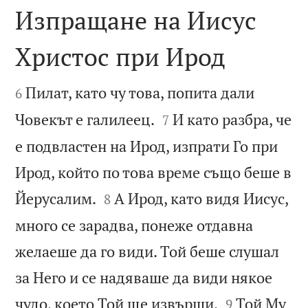
Изпращане на Иисус
Христос при Ирод


Пилат, като чу това, попита дали
6


Човекът е галилеец.
И като разбра, че
7
е подвластен на Ирод, изпрати Го при
Ирод, който по това време също беше в


Йерусалим.
А Ирод, като видя Иисус,
8
много се зарадва, понеже отдавна
желаеше да го види. Той беше слушал
за Него и се надяваше да види някое


чудо, което Той ще извърши.
Той Му
9