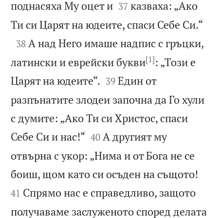


поднасяха Му оцет и
казваха: „Ако
37

Ти си Царят на юдеите, спаси Себе Си.“

А над Него имаше надпис с гръцки,
38
[1]
латински и еврейски букви
: „Този е


Царят на юдеите“.
Един от
39
разпънатите злодеи започна да Го хули
с думите: „Ако Ти си Христос, спаси


Себе Си и нас!“
А другият му
40
отвърна с укор: „Нима и от Бога не се


боиш, щом като си осъден на същото!
Спрямо нас е справедливо, защото
41
получаваме заслуженото според делата