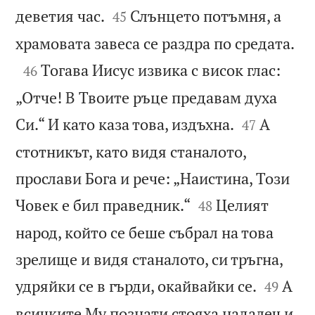


деветия час.
Слънцето потъмня, а
45

храмовата завеса се раздра по средата.

Тогава Иисус извика с висок глас:
46
„Отче! В Твоите ръце предавам духа


Си.“ И като каза това, издъхна.
А
47
стотникът, като видя станалото,
прослави Бога и рече: „Наистина, Този


Човек е бил праведник.“
Целият
48
народ, който се беше събрал на това
зрелище и видя станалото, си тръгна,


удряйки се в гърди, окайвайки се.
А
49
всичките Му познати стояха надалеч и