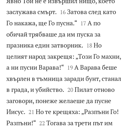
Явно Той не е извършил нищо, което


заслужава смърт.
Затова след като
16


Го накажа, ще Го пусна.“
А по
17
обичай трябваше да им пуска за


празника един затворник.
Но
18
целият народ закрещя: „Този Го махни,


а ни пусни Варава!“
А Варава беше
19
хвърлен в тъмница заради бунт, станал


в града, и убийство.
Пилат отново
20
заговори, понеже желаеше да пусне


Иисус.
Но те крещяха: „Разпъни Го!
21


Разпъни!“
Тогава за трети път им
22