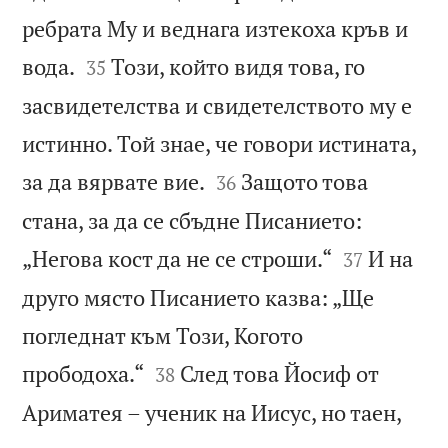
ребрата Му и веднага изтекоха кръв и


вода.
Този, който видя това, го
35
засвидетелства и свидетелството му е
истинно. Той знае, че говори истината,


за да вярвате вие.
Защото това
36
стана, за да се сбъдне Писанието:


„Негова кост да не се строши.“
И на
37
друго място Писанието казва: „Ще
погледнат към Този, Когото


прободоха.“
След това Йосиф от
38
Ариматея – ученик на Иисус, но таен,