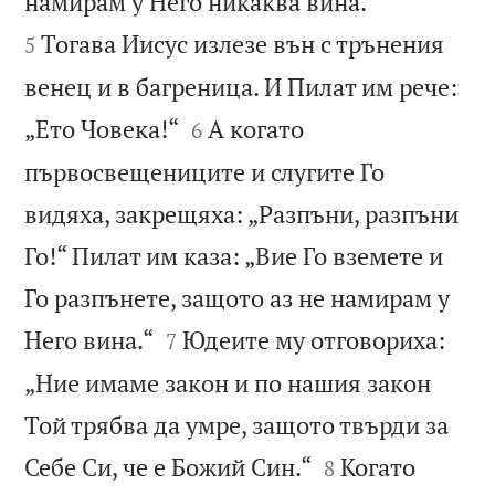


намирам у Него никаква вина.“
Тогава Иисус излезе вън с трънения
5
венец и в багреница. И Пилат им рече:


„Ето Човека!“
А когато
6
първосвещениците и слугите Го
видяха, закрещяха: „Разпъни, разпъни
Го!“ Пилат им каза: „Вие Го вземете и
Го разпънете, защото аз не намирам у


Него вина.“
Юдеите му отговориха:
7
„Ние имаме закон и по нашия закон
Той трябва да умре, защото твърди за


Себе Си, че е Божий Син.“
Когато
8