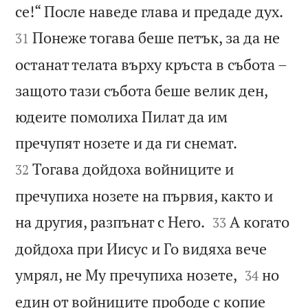


се!“ После наведе глава и предаде дух.
Понеже тогава беше петък, за да не
31
останат телата върху кръста в събота –
защото тази събота беше велик ден,
юдеите помолиха Пилат да им


пречупят нозете и да ги снемат.
Тогава дойдоха войниците и
32
пречупиха нозете на първия, както и


на другия, разпънат с Него.
А когато
33
дойдоха при Иисус и Го видяха вече


умрял, не Му пречупиха нозете,
но
34
един от войниците прободе с копие