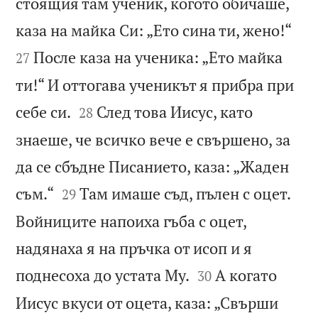
стоящия там ученик, когото обичаше,


каза на майка Си: „Ето сина ти, жено!“
После каза на ученика: „Ето майка
27
ти!“ И оттогава ученикът я прибра при


себе си.
След това Иисус, като
28
знаеше, че всичко вече е свършено, за
да се сбъдне Писанието, каза: „Жаден


съм.“
Там имаше съд, пълен с оцет.
29
Войниците напоиха гъба с оцет,
надянаха я на пръчка от исоп и я


поднесоха до устата Му.
А когато
30
Иисус вкуси от оцета, каза: „Свърши