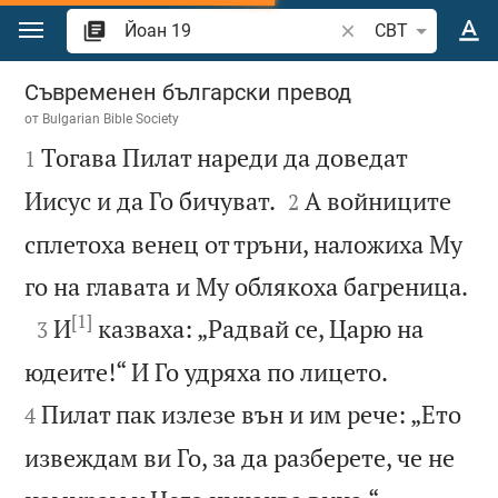
Преминете към съдържанието
Търсете стих или 
CBT
Йоан 19
Съвременен български превод
от
Bulgarian Bible Society

Тогава Пилат нареди да доведат
1


Иисус и да Го бичуват.
А войниците
2
сплетоха венец от тръни, наложиха Му

го на главата и Му облякоха багреница.
[1]

И
казваха: „Радвай се, Царю на
3


юдеите!“ И Го удряха по лицето.
Пилат пак излезе вън и им рече: „Ето
4
извеждам ви Го, за да разберете, че не