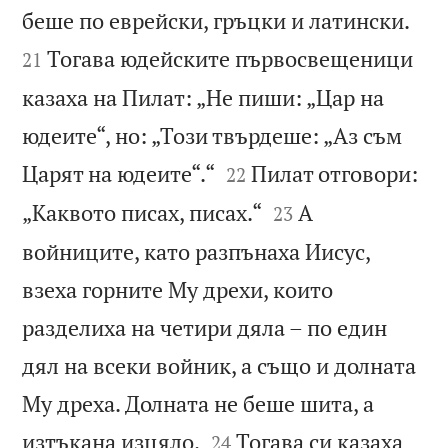


беше по еврейски, гръцки и латински.
Тогава юдейските първосвещеници
21
казаха на Пилат: „Не пиши: „Цар на
юдеите“, но: „Този твърдеше: „Аз съм


Царят на юдеите“.“
Пилат отговори:
22


„Каквото писах, писах.“
А
23
войниците, като разпънаха Иисус,
взеха горните Му дрехи, които
разделиха на четири дяла – по един
дял на всеки войник, а също и долната
Му дреха. Долната не беше шита, а


изтъкана изцяло.
Тогава си казаха
24