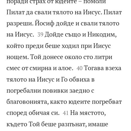
поради страх от юдеите – помоли
Пилат да свали тялото на Иисус. Пилат
разреши. Йосиф дойде и свали тялото


на Иисус.
Дойде също и Никодим,
39
който преди беше ходил при Иисус
нощем. Той донесе около сто литри


смес от смирна и алое.
Тогава взеха
40
тялото на Иисус и Го обвиха в
погребални повивки заедно с
благовонията, както юдеите погребват


според обичая си.
На мястото,
41
където Той беше разпънат, имаше