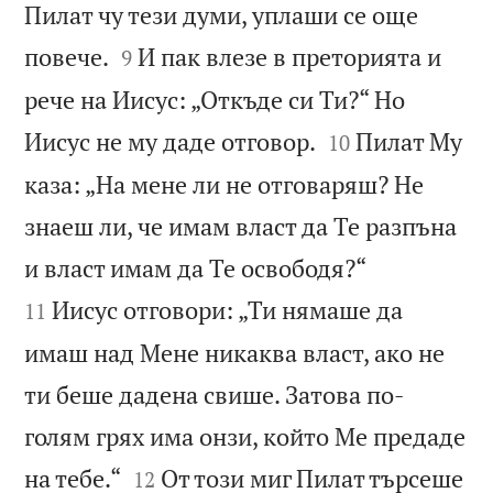
Пилат чу тези думи, уплаши се още


повече.
И пак влезе в преторията и
9
рече на Иисус: „Откъде си Ти?“ Но


Иисус не му даде отговор.
Пилат Му
10
каза: „На мене ли не отговаряш? Не
знаеш ли, че имам власт да Те разпъна


и власт имам да Те освободя?“
Иисус отговори: „Ти нямаше да
11
имаш над Мене никаква власт, ако не
ти беше дадена свише. Затова по-
голям грях има онзи, който Ме предаде


на тебе.“
От този миг Пилат търсеше
12