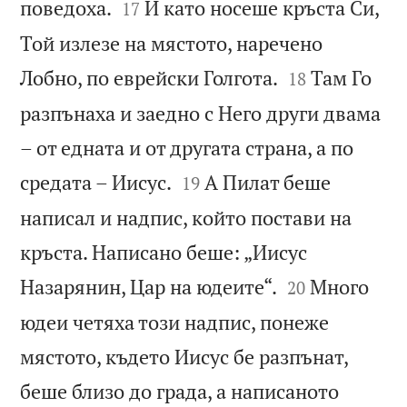


поведоха.
И като носеше кръста Си,
17
Той излезе на мястото, наречено


Лобно, по еврейски Голгота.
Там Го
18
разпънаха и заедно с Него други двама
– от едната и от другата страна, а по


средата – Иисус.
А Пилат беше
19
написал и надпис, който постави на
кръста. Написано беше: „Иисус


Назарянин, Цар на юдеите“.
Много
20
юдеи четяха този надпис, понеже
мястото, където Иисус бе разпънат,
беше близо до града, а написаното