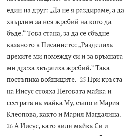
един на друг: „Да не я раздираме, а да
хвърлим за нея жребий на кого да
бъде.“ Това стана, за да се сбъдне
казаното в Писанието: „Разделиха
дрехите ми помежду си и за връхната
ми дреха хвърлиха жребий.“ Така


постъпиха войниците.
При кръста
25
на Иисус стояха Неговата майка и
сестрата на майка Му, също и Мария


Клеопова, както и Мария Магдалина.
А Иисус, като видя майка Си и
26