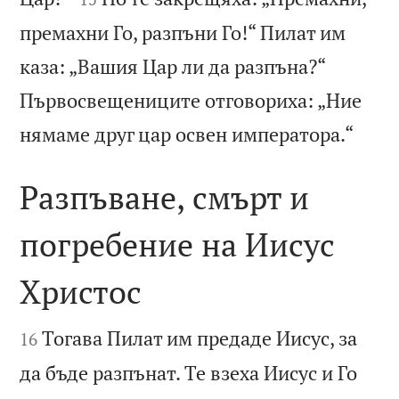
премахни Го, разпъни Го!“ Пилат им
каза: „Вашия Цар ли да разпъна?“
Първосвещениците отговориха: „Ние

нямаме друг цар освен императора.“
Разпъване, смърт и
погребение на Иисус
Христос


Тогава Пилат им предаде Иисус, за
16
да бъде разпънат. Те взеха Иисус и Го