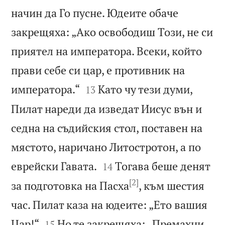
начин да Го пусне. Юдеите обаче
закрещяха: „Ако освободиш Този, не си
приятел на императора. Всеки, който
прави себе си цар, е противник на


императора.“
Като чу тези думи,
13
Пилат нареди да изведат Иисус вън и
седна на съдийския стол, поставен на
мястото, наричано Литостротон, а по


еврейски Гавата.
Тогава беше денят
14
[2]
за подготовка на Пасха
, към шестия
час. Пилат каза на юдеите: „Ето вашия


Цар!“
Но те закрещяха: „Премахни,
15