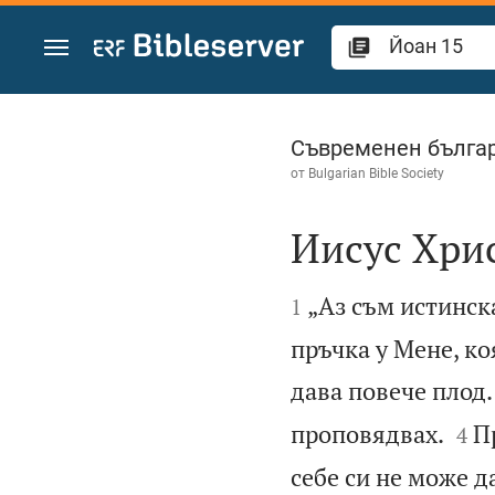
Преминете към съдържанието
Йоан 15
Съвременен българ
от
Bulgarian Bible Society
Иисус Хрис


„Аз съм истинска
1
пръчка у Мене, коя
дава повече плод.


проповядвах.
П
4
себе си не може да