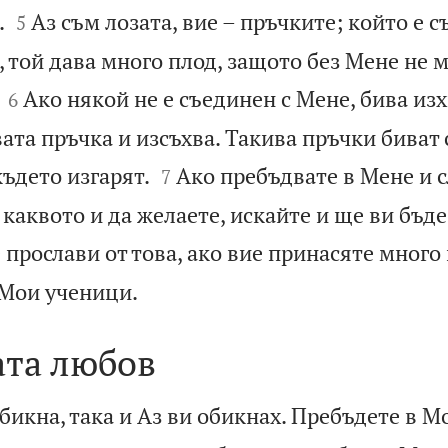


.
Аз съм лозата, вие – пръчките; който е с
5
о, той дава много плод, защото без Мене не 


Ако някой не е съединен с Мене, бива из
6
ата пръчка и изсъхва. Такива пръчки биват


където изгарят.
Ако пребъдвате в Мене и с
7
а каквото и да желаете, искайте и ще ви бъде
прослави от това, ако вие принасяте много 

 Мои ученици.
та любов
бикна, така и Аз ви обикнах. Пребъдете в М