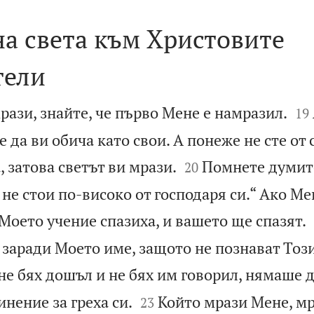
а света към Христовите
тели


рази, знайте, че първо Мене е намразил.
19
 да ви обича като свои. А понеже не сте от 


, затова светът ви мрази.
Помнете думите
20
 не стои по-високо от господаря си.“ Ако Ме
 Моето учение спазиха, и вашето ще спазят.
 заради Моето име, защото не познават Този
не бях дошъл и не бях им говорил, нямаше д


инение за греха си.
Който мрази Мене, м
23