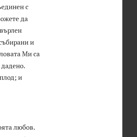
ъединен с
можете да
хвърлен
 събирани и
ловата Ми са


 дадено.
плод; и


оята любов.