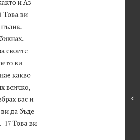
както и Аз

Това ви
1


 пълна.


обикнах.
за своите
оето ви
знае какво
х всичко,
збрах вас и
 ви да бъде


.
Това ви
17