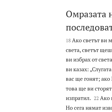
Омразата н
последова


Ако светът ви м
18
света, светът щеше
ви избрах от света
ви казах: „Слугата
вас ще гонят; ако
това ще ви сторят


изпратил.
Ако 
22
Но сега нямат изв