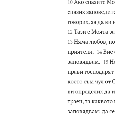
Ако спазите Мо
10
спазих заповедит
говорих, за да ви
Тази е Моята за
12
Няма любов, по-
13


приятели.
Вие 
14


заповядвам.
Не
15
прави господарят 
което съм чул от 
ви определих да и
траен, та каквото 
заповядвам: да се