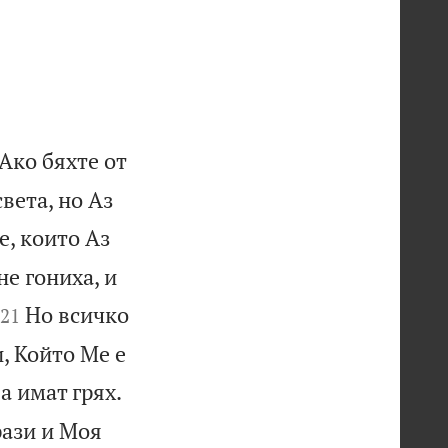
Ако бяхте от
света, но Аз
, които Аз
не гониха, и


Но всичко
21
, Който Ме е
а имат грях.
рази и Моя