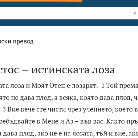
Тъ
ски превод
тос – истинската лоза


та лоза и Моят Отец е лозарят.
Той према
2
то не дава плод, а всяка, която дава плод, ч


Вие вече сте чисти чрез учението, което 
3
ребъдвайте в Мене и Аз – във вас. Както пръ
 дава плод, ако не е на лозата, тъй и вие, ак