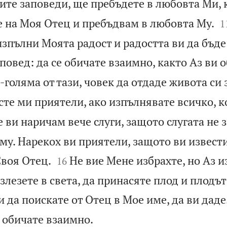
ите заповеди, ще пребъдете в любовта Ми, 

е на Моя Отец и пребъдвам в любовта Му.
1
 изпълни Моята радост и радостта ви да бъде
повед: да се обичате взаимно, както Аз ви 
голяма от тази, човек да отдаде живота си 
сте ми приятели, ако изпълнявате всичко, к
 ви наричам вече слуги, защото слугата не 
му. Нарекох ви приятели, защото ви извести


Своя Отец.
Не вие Мене избрахте, но Аз и
16
злезете в света, да принасяте плод и плодът
и да поискате от Отец в Мое име, да ви даде

 обичате взаимно.