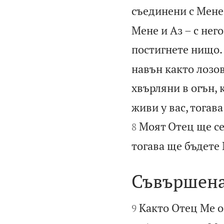
съединени с Мене
Мене и Аз – с нег
постигнете нищо.
навън както лозов
хвърляни в огън, 
живи у вас, тогав
Моят Отец ще се 
8
тогава ще бъдете
Съвършена


Както Отец Ме о
9