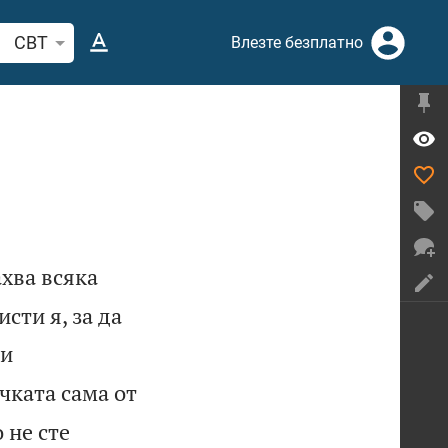
рсете стих или дума в Библията
CBT
Влезте безплатно
хва всяка
исти я, за да
ви
чката сама от
о не сте